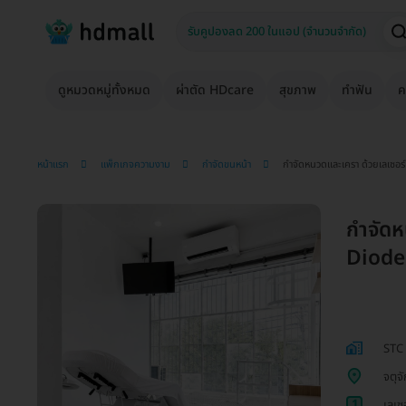
ดูหมวดหมู่ทั้งหมด
ผ่าตัด HDcare
สุขภาพ
ทำฟัน
ค
หน้าแรก
แพ็กเกจความงาม
กำจัดขนหน้า
กำจัดหนวดและเครา ด้วยเลเซอร์ 
กำจัดห
Diode 
STC 
จตุจ
1
เลเซ