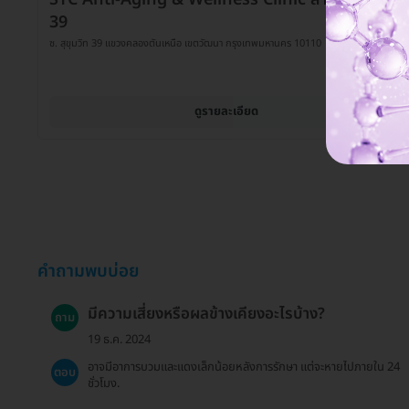
39
ซ. สุขุมวิท 39 แขวงคลองตันเหนือ เขตวัฒนา กรุงเทพมหานคร 10110
ดูรายละเอียด
คำถามพบบ่อย
มีความเสี่ยงหรือผลข้างเคียงอะไรบ้าง?
ถาม
19 ธ.ค. 2024
อาจมีอาการบวมและแดงเล็กน้อยหลังการรักษา แต่จะหายไปภายใน 24
ตอบ
ชั่วโมง.