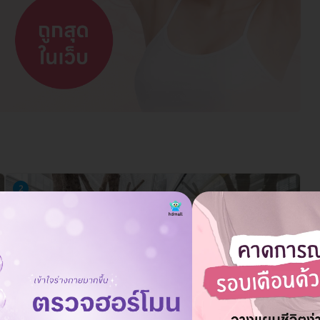
2
STC Anti-Aging & Wellness Clinic สาขา