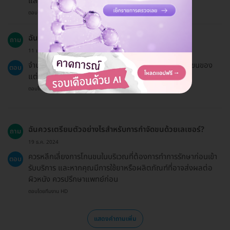
และขนาดของบริเวณที่จะทำการรักษา
ตอบโดยทีมงาน HD
ฉันควรทำการรักษานี้กี่ครั้งถึงจะเห็นผล?
ถาม
11 เม.ย. 2023
จำนวนครั้งที่ต้องทำการรักษาขึ้นอยู่กับสภาพผิวและเส้นขนของ
ตอบ
แต่ละบุคคล
ตอบโดยทีมงาน HD
ฉันควรเตรียมตัวอย่างไรสำหรับการกำจัดขนด้วยเลเซอร์?
ถาม
19 ธ.ค. 2024
ควรหลีกเลี่ยงการโกนขนในบริเวณที่ต้องการทำการรักษาก่อนเข้า
ตอบ
รับบริการ และหากคุณมีการใช้ยาหรือผลิตภัณฑ์ที่อาจส่งผลต่อ
ผิวหนัง ควรปรึกษาแพทย์ก่อน
ตอบโดยทีมงาน HD
แสดงคำถามเพิ่ม