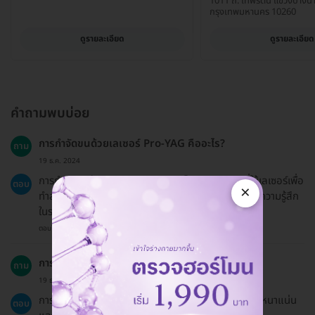
1011 ถ. เทพรัตน แขวงบางน
กรุงเทพมหานคร 10260
ดูรายละเอียด
ดูรายละเอียด
คำถามพบบ่อย
การกำจัดขนด้วยเลเซอร์ Pro-YAG คืออะไร?
ถาม
19 ธ.ค. 2024
การกำจัดขนด้วยเลเซอร์ Pro-YAG เป็นกระบวนการที่ใช้เลเซอร์เพื่อ
ตอบ
×
ทำลายเส้นขนที่ไม่ต้องการ โดยมีการใช้ยาชาเพื่อช่วยลดความรู้สึก
ในระหว่างทำการรักษา
ตอบโดยทีมงาน HD
การกำจัดขนด้วยเลเซอร์ใช้เวลานานเท่าไร?
ถาม
19 ธ.ค. 2024
การรักษาจะใช้เวลาประมาณ 15-30 นาที ขึ้นอยู่กับความหนาแน่น
ตอบ