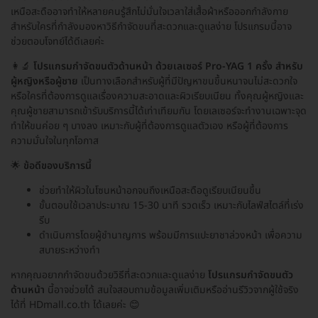
เหนือสะดืออาจทำให้หลายคนรู้สึกไม่มั่นใจเวลาใส่เสื้อผ้าหรือออกกำลังกาย
สำหรับใครที่กำลังมองหาวิธีกำจัดขนที่สะดวกและดูแลง่าย โปรแกรมนี้อาจ
ช่วยตอบโจทย์ได้ดีเลยค่ะ
👩‍🔬
โปรแกรมกำจัดขนตัวด้านหน้า ด้วยเลเซอร์ Pro-YAG 1 ครั้ง สำหรับ
ผู้หญิงหรือผู้ชาย
เป็นทางเลือกสำหรับผู้ที่มีปัญหาขนขึ้นหนาจนไม่สะดวกใจ
หรือใครที่ต้องการดูแลเรื่องความสะอาดและผิวเรียบเนียน ทั้งคุณผู้หญิงและ
คุณผู้ชายสามารถเข้ารับบริการนี้ได้เท่าเทียมกัน โดยเลเซอร์จะทำงานเฉพาะจุด
ทำให้ขนค่อย ๆ บางลง เหมาะกับผู้ที่ต้องการดูแลตัวเอง หรือผู้ที่ต้องการ
ความมั่นใจในทุกโอกาส
🌟
ข้อดีของบริการนี้
ช่วยทำให้ผิวในโซนหน้าอกจนถึงเหนือสะดือดูเรียบเนียนขึ้น
ขั้นตอนใช้เวลาประมาณ 15-30 นาที รวดเร็ว เหมาะกับไลฟ์สไตล์ที่เร่ง
รีบ
ดำเนินการโดยผู้ชำนาญการ พร้อมมีการแปะยาชาล่วงหน้า เพื่อความ
สบายระหว่างทำ
หากคุณอยากกำจัดขนด้วยวิธีที่สะดวกและดูแลง่าย
โปรแกรมกำจัดขนตัว
ด้านหน้า
นี้อาจช่วยได้ สนใจสอบถามข้อมูลเพิ่มเติมหรืออ่านรีวิวจากผู้ใช้จริง
ได้ที่ HDmall.co.th ได้เลยค่ะ 😊