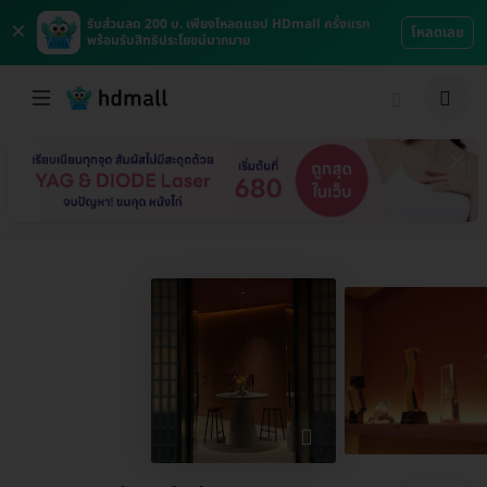
×
รับส่วนลด 200 บ. เพียงโหลดแอป HDmall ครั้งแรก
โหลดเลย
พร้อมรับสิทธิประโยชน์มากมาย