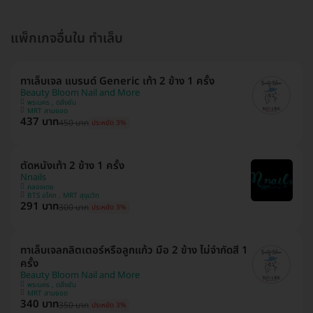
แพ็กเกจอื่นใน ทำเล็บ
ทาเล็บเจล แบรนด์ Generic เท้า 2 ข้าง 1 ครั้ง
Beauty Bloom Nail and More
พระนคร , ตลิ่งชัน
MRT สามยอด
437 บาท
450 บาท
ประหยัด 3%
ตัดหนังเท้า 2 ข้าง 1 ครั้ง
Nnails
คลองเตย
BTS อโศก , MRT สุขุมวิท
291 บาท
300 บาท
ประหยัด 3%
ทาเล็บเจลกลิตเตอร์หรือลูกแก้ว มือ 2 ข้าง ไม่จำกัดสี 1
ครั้ง
Beauty Bloom Nail and More
พระนคร , ตลิ่งชัน
MRT สามยอด
340 บาท
350 บาท
ประหยัด 3%