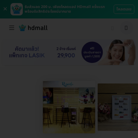
×
รับส่วนลด 200 บ. เพียงโหลดแอป HDmall ครั้งแรก
โหลดเลย
พร้อมรับสิทธิประโยชน์มากมาย