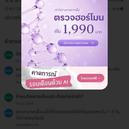
รีวิวสถานที่ให้บริการ 🏥
23 พ.ค. 2019
ดูรีวิวต้นฉบับ
บรืการณ์มากค่ะ เป็นกันเองมาก
คำถามพบบ่อย
มีความเสี่ยงหรือผลข้างเคียงอะไรบ้างจากการทาเล็บ?
ถาม
07 เม.ย. 2024
ผลข้างเคียงอาจเกิดขึ้นได้หากมีการใช้สารเคมีที่ไม่เหมาะสม หรือ
ตอบ
การดูแลเล็บไม่ดี อาจทำให้เกิดการแพ้หรือระคายเคือง
ตอบโดยทีมงาน HD
ถ้าผมต้องการเลื่อนนัด ต้องทำอย่างไร?
ถาม
07 มิ.ย. 2024
คุณสามารถเลื่อนนัดได้โดยติดต่อคลินิกโดยตรงภายใน 1-3 วัน
ตอบ
ทำการก่อนวันนัด
ตอบโดยทีมงาน HD