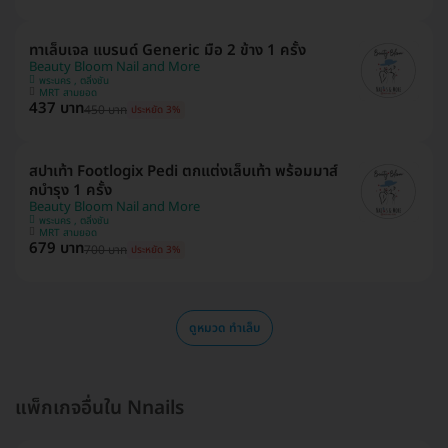
ทาเล็บเจล แบรนด์ Generic มือ 2 ข้าง 1 ครั้ง
Beauty Bloom Nail and More
พระนคร , ตลิ่งชัน
MRT สามยอด
437 บาท
450 บาท
ประหยัด 3%
สปาเท้า Footlogix Pedi ตกแต่งเล็บเท้า พร้อมมาส์
กบำรุง 1 ครั้ง
Beauty Bloom Nail and More
พระนคร , ตลิ่งชัน
MRT สามยอด
679 บาท
700 บาท
ประหยัด 3%
ดูหมวด ทำเล็บ
แพ็กเกจอื่นใน Nnails