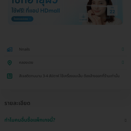
Nnails
คลองเตย
1
สีเจลติดทนนาน 3-4 สัปดาห์ ใช้เครื่องอบเล็บ ต้องล้างออกที่ร้านเท่านั้น
รายละเอียด
ทำไมคนอื่นซื้อแพ็กเกจนี้?