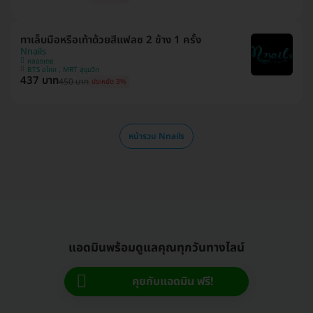
ทาเล็บมือหรือเท้าด้วยสีแฟลช 2 ข้าง 1 ครั้ง
Nnails
คลองเตย
BTS อโศก , MRT สุขุมวิท
437 บาท
450 บาท
ประหยัด 3%
หน้ารวม Nnails
แอดมินพร้อมดูแลคุณทุกวันทางไลน์
คุยกับแอดมิน ฟรี!