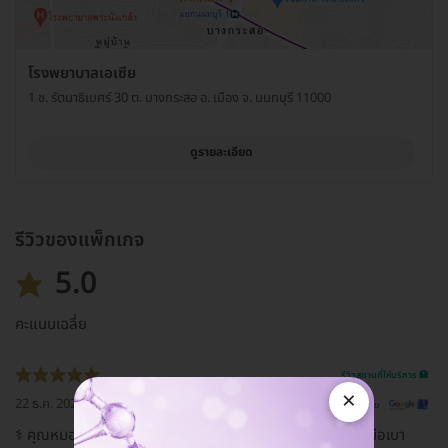
โรงพยาบาลเอเซีย
1 ซ. รัตนาธิเบศร์ 30 ต. บางกระสอ อ. เมือง จ. นนทบุรี 11000
ดูรายละเอียด
รีวิวของแพ็กเกจ
5.0
คะแนนเฉลี่ย
รีวิวสถานที่ให้บริการ 🏥
×
22 ธ.ค. 2022
ดูรีวิวต้นฉบับ
‍⚕️ คุณหมอที่ฉีดวัคซีน MD วันนี้เหมือนนางฟ้าเลยค่ะ สวย ใจดี มือเบา