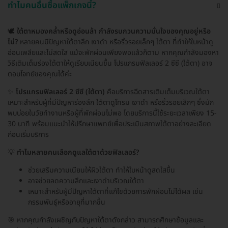
ทำไมคนอื่นซื้อแพ็กเกจนี้?
🕊️
ใต้ตาหมองคล้ำหรือดูอ่อนล้า กำลังรบกวนความมั่นใจของคุณอยู่หรือ
ไม่?
หลายคนมีปัญหาใต้ตาลึก เงาดำ หรือริ้วรอยเล็กๆ ใต้ตา ที่ทำให้ใบหน้าดู
อ่อนเพลียและไม่สดใส แม้จะพักผ่อนเพียงพอแล้วก็ตาม หากคุณกำลังมองหา
วิธีเติมเต็มร่องใต้ตาให้ดูเรียบเนียนขึ้น โปรแกรมฟิลเลอร์ 2 ซีซี (ใต้ตา) อาจ
ตอบโจทย์ของคุณได้ค่ะ
✨
โปรแกรมฟิลเลอร์ 2 ซีซี (ใต้ตา)
คือบริการฉีดสารเติมเต็มบริเวณใต้ตา
เหมาะสำหรับผู้ที่มีปัญหาร่องลึก ใต้ตาดูโทรม เงาดำ หรือริ้วรอยเล็กๆ ซึ่งมัก
พบบ่อยในวัยทำงานหรือผู้ที่พักผ่อนไม่พอ โดยบริการนี้ใช้ระยะเวลาเพียง 15-
30 นาที พร้อมแนะนำให้ปรึกษาแพทย์เพื่อประเมินสภาพใต้ตาอย่างละเอียด
ก่อนเริ่มบริการ
💡
ทำไมหลายคนเลือกดูแลใต้ตาด้วยฟิลเลอร์?
ช่วยเสริมความเนียนให้ผิวใต้ตา ทำให้ใบหน้าดูสดใสขึ้น
อาจช่วยลดความลึกและเงาดำบริเวณใต้ตา
เหมาะสำหรับผู้มีปัญหาใต้ตาที่แก้ไขด้วยการพักผ่อนไม่ได้ผล เช่น
กรรมพันธุ์หรืออายุที่มากขึ้น
🎯 หากคุณกำลังเผชิญกับปัญหาใต้ตาดังกล่าว สามารถศึกษาข้อมูลและ