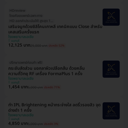
HDreview
โดยศัลยแพทย์เฉพาะทาง
HD ออกค่าประเมินให้! สูงสุด 1500 บ.
เสริมจมูกด้วยซิลิโคนเกาหลี เทคนิคแบบ Close สำหรับ
เคสเสริมครั้งแรก
โรงพยาบาลเอเซีย
นนทบุรี
12,125 บาท
25,000 บาท
ประหยัด 52%
ปรึกษาแพทย์ก่อนทำ ฟรี!
กระชับสัดส่วน บอกลาผิวเปลือกส้ม ด้วยคลื่น
ความถี่วิทยุ RF เครื่อง FormaPlus 1 ครั้ง
โรงพยาบาลเอเซีย
นนทบุรี
1,454 บาท
5,000 บาท
ประหยัด 71%
ทำ IPL Brightening หน้ากระจ่างใส ลดริ้วรอยสิว จุด
ด่างดำ 1 ครั้ง
โรงพยาบาลเอเซีย
นนทบุรี
4,850 บาท
5,000 บาท
ประหยัด 3%