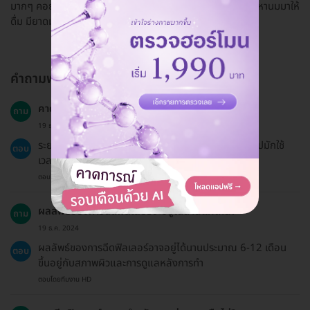
มากๆ คอยดูแลดีมากค่ะ จะเป็นลมตอนฉีดเสร็จ คุณหมอหาน้ำ หานมมาให้
ดื่ม มียาดมด้วย ขอบคุณนะคะ ❤
คำถามพบบ่อย
คาดหวังระยะเวลาในการฟื้นตัวเป็นอย่างไร?
ถาม
19 ธ.ค. 2024
ระยะเวลาในการฟื้นตัวขึ้นอยู่กับปัจเจกบุคคล แต่โดยทั่วไปมักใช้
ตอบ
เวลา 1-2 สัปดาห์ในการฟื้นตัวเต็มที่
ตอบโดยทีมงาน HD
ผลลัพธ์ของการฉีดฟิลเลอร์จะอยู่ได้นานแค่ไหน?
ถาม
19 ธ.ค. 2024
ผลลัพธ์ของการฉีดฟิลเลอร์อาจอยู่ได้นานประมาณ 6-12 เดือน
ตอบ
ขึ้นอยู่กับสภาพผิวและการดูแลหลังการทำ
ตอบโดยทีมงาน HD