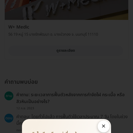
W+ Medic
56 19 หมู่ 15 บางรักพัฒนา อ. บางบัวทอง จ. นนทบุรี 11110
ดูรายละเอียด
คำถามพบบ่อย
คำถาม: ระยะเวลาการฟื้นตัวหลังจากการกำจัดไฝ กระเนื้อ หรือ
ถาม
สิวหินเป็นอย่างไร?
12 ก.ย. 2023
คำตอบ: โดยทั่วไปแล้ว การฟื้นตัวใช้เวลาประมาณ 7 วัน โดยในช่วง
ตอบ
นี้ควรหลีกเลี่ยงการสัมผัสแสงแดดโดยตรง
×
ตอบโดยทีมงาน HD