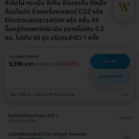
กำจัดไฝ กระเนื้อ สิวหิน ขี้แมลงวัน ติ่งเนื้อ
ก้อนไขมัน ด้วยเครื่องเลเซอร์ CO2 หรือ
Electrocauterzation หรือ คลื่น RF
ขึ้นอยู่กับแพทย์ประเมิน ขนาดไม่เกิน 0.5
ซม. ไม่เกิน 60 จุด บริเวณลำตัว 1 ครั้ง
ราคาจองกับ HDmall
ใส่ตะกร้า
9,590 บาท
12,000 บาท
ประหยัด 20%
แชทกับแอดมิน
ผ่อน 1,598.33 บ./เดือน ดอกเบี้ย 0% นาน 6 เดือน
ขยาย
โหลดแอปรับคูปองลด 200 บ.
โหลดเลย
คูปองมีจำนวนจำกัด
รับสิทธิพิเศษเพิ่มอีกด้วย HDmall Rewards
ดูเพิ่ม