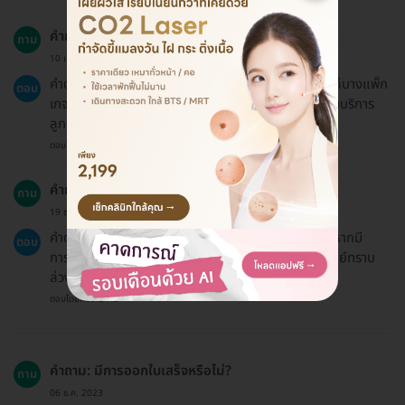
คำถาม: สามารถใช้ประกันสุขภาพทั่วไปได้หรือไม่?
ถาม
10 เม.ย. 2024
คำตอบ: โดยทั่วไปแล้ว HDmall ไม่รับประกันสุขภาพ แต่บางแพ็ก
ตอบ
เกจอาจมีข้อยกเว้น ซึ่งสามารถสอบถามเพิ่มเติมได้กับทีมบริการ
ลูกค้า
ตอบโดยทีมงาน HD
คำถาม: ต้องเตรียมตัวอย่างไรบ้างก่อนเข้ารับบริการ?
ถาม
19 ธ.ค. 2024
คำตอบ: ควรศึกษาข้อมูลและปรึกษาแพทย์ก่อนทำ และหากมี
ตอบ
การแพ้ยา แพ้อาหาร หรือมีโรคประจำตัว ควรแจ้งให้แพทย์ทราบ
ล่วงหน้า
ตอบโดยทีมงาน HD
คำถาม: มีการออกใบเสร็จหรือไม่?
ถาม
06 ธ.ค. 2023