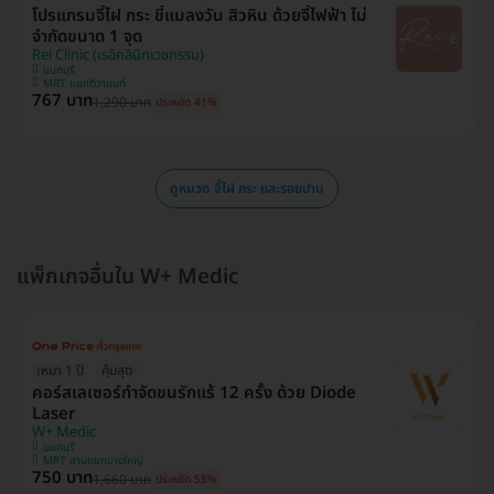
โปรแกรมจี้ไฝ กระ ขี้แมลงวัน สิวหิน ด้วยจี้ไฟฟ้า ไม่
จำกัดขนาด 1 จุด
Rei Clinic (เรอิคลินิกเวชกรรม)
นนทบุรี
MRT แยกติวานนท์
767 บาท
1,290 บาท
ประหยัด 41%
ดูหมวด จี้ไฝ กระ และรอยปาน
แพ็กเกจอื่นใน W+ Medic
เหมา 1 ปี
คุ้มสุด
คอร์สเลเซอร์กำจัดขนรักแร้ 12 ครั้ง ด้วย Diode
Laser
W+ Medic
นนทบุรี
MRT สามแยกบางใหญ่
750 บาท
1,660 บาท
ประหยัด 55%