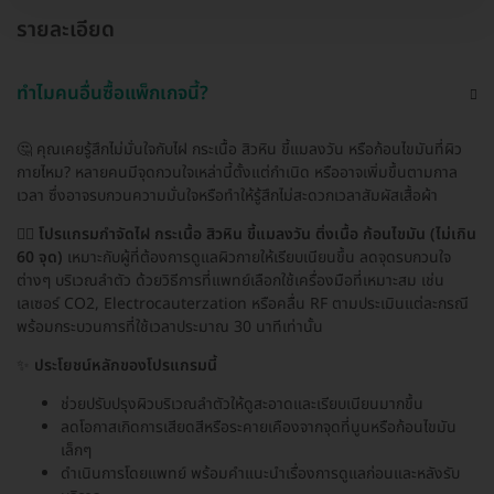
รายละเอียด
ทำไมคนอื่นซื้อแพ็กเกจนี้?
🤔 คุณเคยรู้สึกไม่มั่นใจกับไฝ กระเนื้อ สิวหิน ขี้แมลงวัน หรือก้อนไขมันที่ผิว
กายไหม? หลายคนมีจุดกวนใจเหล่านี้ตั้งแต่กำเนิด หรืออาจเพิ่มขึ้นตามกาล
เวลา ซึ่งอาจรบกวนความมั่นใจหรือทำให้รู้สึกไม่สะดวกเวลาสัมผัสเสื้อผ้า
👨‍⚕️
โปรแกรมกำจัดไฝ กระเนื้อ สิวหิน ขี้แมลงวัน ติ่งเนื้อ ก้อนไขมัน (ไม่เกิน
60 จุด)
เหมาะกับผู้ที่ต้องการดูแลผิวกายให้เรียบเนียนขึ้น ลดจุดรบกวนใจ
ต่างๆ บริเวณลำตัว ด้วยวิธีการที่แพทย์เลือกใช้เครื่องมือที่เหมาะสม เช่น
เลเซอร์ CO2, Electrocauterzation หรือคลื่น RF ตามประเมินแต่ละกรณี
พร้อมกระบวนการที่ใช้เวลาประมาณ 30 นาทีเท่านั้น
✨
ประโยชน์หลักของโปรแกรมนี้
ช่วยปรับปรุงผิวบริเวณลำตัวให้ดูสะอาดและเรียบเนียนมากขึ้น
ลดโอกาสเกิดการเสียดสีหรือระคายเคืองจากจุดที่นูนหรือก้อนไขมัน
เล็กๆ
ดำเนินการโดยแพทย์ พร้อมคำแนะนำเรื่องการดูแลก่อนและหลังรับ