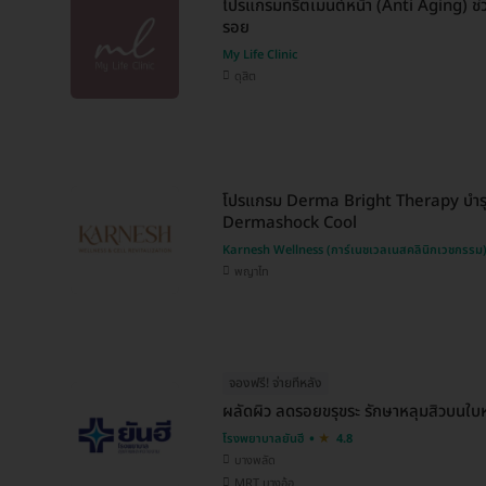
โปรแกรมทรีตเมนต์หน้า (Anti Aging) ช่วย
รอย
My Life Clinic
ดุสิต
โปรแกรม Derma Bright Therapy บำรุง
Dermashock Cool
Karnesh Wellness (การ์เนชเวลเนสคลินิกเวชกรรม
พญาไท
จองฟรี! จ่ายทีหลัง
ผลัดผิว ลดรอยขรุขระ รักษาหลุมสิวบนใบห
โรงพยาบาลยันฮี
4.8
บางพลัด
MRT บางอ้อ