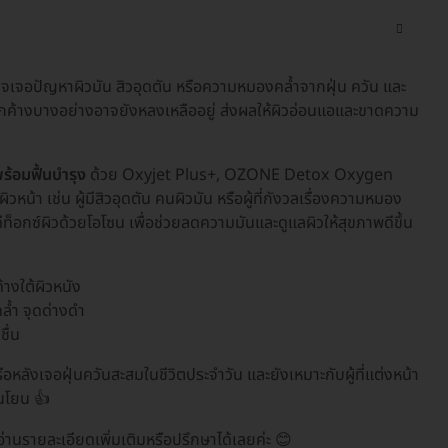
จอปัญหาผิวมัน สิวอุดตัน หรือความหมองคล้ำจากฝุ่น ควัน และ
ตกค้างบางอย่างอาจยังหลงเหลืออยู่ ส่งผลให้ผิวอ่อนแอและขาดความ
้อมฟื้นบำรุง
ด้วย Oxyjet Plus+, OZONE Detox Oxygen
น้า เช่น ผู้มีสิวอุดตัน คนผิวมัน หรือผู้ที่กังวลเรื่องความหมอง
ท็อกซ์ผิวด้วยโอโซน เพื่อช่วยลดความมันและดูแลผิวให้สุขภาพดีขึ้น
างใต้ผิวหนัง
้ำ จุดด่างดำ
ื่น
อหลังเจอฝุ่นควันสะสมในชีวิตประจำวัน และยังเหมาะกับผู้ที่แต่งหน้า
อนโยน 👍
่านรายละเอียดเพิ่มเติมหรือปรึกษาได้เลยค่ะ 😊