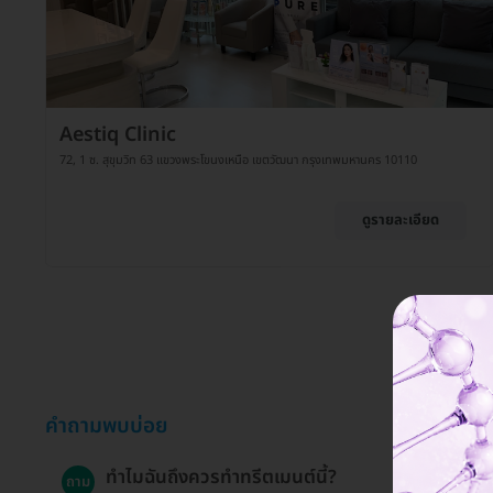
Aestiq Clinic
72, 1 ซ. สุขุมวิท 63 แขวงพระโขนงเหนือ เขตวัฒนา กรุงเทพมหานคร 10110
ดูรายละเอียด
คำถามพบบ่อย
ทำไมฉันถึงควรทำทรีตเมนต์นี้?
ถาม