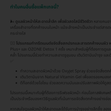
ทำไมคนอื่นซื้อแพ็กเกจนี้?
🌬️
ดูแลผิวหน้าให้สะอาดล้ำลึก เพื่อผิวสดใสมีชีวิตชีวา
หลายคนอาจเ
เครื่องสำอางที่ตกค้างบนใบหน้า แม้จะล้างหน้าเป็นประจำแต่สาร
กระจ่างใส
🧖‍♀️
โปรแกรมทำทรีตเมนต์ขจัดสิ่งสกปรกและสารตกค้างบนผิว พร
Plus+ และ OZONE Detox 1 ครั้ง เหมาะสำหรับผู้ที่ต้องการดูแลผิวห
คล้ำ โปรแกรมนี้ช่วยทำความสะอาดรูขุมขน เติมวิตามินบำรุง และดี
✅
ทำความสะอาดผิวหน้าด้วย Oxyjet Spray ช่วยขจัดสิ่งตกค้
เติมวิตามินจาก Natural Vitamin Gel เพื่อลดรอยหมองคล
ดีท็อกซ์ด้วยโอโซน ช่วยลดความมันและปรับสภาพผิวให้ดูสดช
โปรแกรมนี้เหมาะกับผู้ที่ต้องการรีเฟรชผิวหน้า ก่อนโอกาสพิเศษหรื
เป็นประจำหรือมองหาวิธีดูแลผิวที่เน้นการขจัดสิ่งตกค้างอย่างอ่
หากสนใจดูแลผิวหน้าให้สะอาดและได้รับการบำรุงอย่างลึกซึ้ง ลองอ