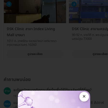
1
2
DSK Clinic สาขา Index Living
DSK Clinic สาขานครป
Mall บางนา
90-92 ถ. ราชวิถี ต. พระปฐมเจด
นครปฐม 73000
1011 ถ. เทพรัตน แขวงบางนา เขตบางนา
กรุงเทพมหานคร 10260
ดูรายละเอียด
ดูรายละเอียด
คำถามพบบ่อย
จะต้องนัดหมายติดตามกี่ครั้งเพื่อให้ได้ผลลัพธ์ที่ดีที่สุด?
ถาม
×
19 ธ.ค. 2024
แนะนำให้ทำการรักษาติดต่อกันประมาณ 5-8 ครั้ง ทุก 4-8 สัปดาห์
ตอบ