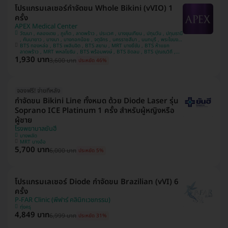
โปรแกรมเลเซอร์กำจัดขน Whole Bikini (vVIO) 1
ครั้ง
APEX Medical Center
วัฒนา , คลองเตย , ภูเก็ต , ลาดพร้าว , ประเวศ , บางขุนเทียน , ปทุมวัน , ปทุมธานี
, คันนายาว , บางนา , บางกอกน้อย , จตุจักร , นครราชสีมา , นนทบุรี , พระโขนง ,
บางรัก , ชลบุรี , ห้วยขวาง , เชียงใหม่ , พระนครศรีอยุธยา , สมุทรปราการ ,
BTS ทองหล่อ , BTS เพลินจิต , BTS สยาม , MRT บางยี่ขัน , BTS ห้าแยก
ประจวบคีรีขันธ์ , บางคอแหลม , ยานนาวา , หลักสี่ , นครสวรรค์ , บางแค ,
ลาดพร้าว , MRT พหลโยธิน , BTS พร้อมพงษ์ , BTS ชิดลม , BTS ปุณณวิถี ,
1,930 บาท
MRT สีลม , BTS ศาลาแดง , MRT พระราม 9 , MRT ลาดพร้าว 71 , MRT สาม
บางกะปิ , สงขลา , อุดรธานี , ขอนแก่น , คลองสาน , นครปฐม
3,600 บาท
ประหยัด 46%
ย่าน , BTS นานา , MRT สุขุมวิท , BTS อโศก , BTS เจริญนคร , MRT สวนหลวง
ร.9 , BTS รัชโยธิน
จองฟรี! จ่ายทีหลัง
กำจัดขน Bikini Line ทั้งหมด ด้วย Diode Laser รุ่น
Soprano ICE Platinum 1 ครั้ง สำหรับผู้หญิงหรือ
ผู้ชาย
โรงพยาบาลยันฮี
บางพลัด
MRT บางอ้อ
5,700 บาท
6,000 บาท
ประหยัด 5%
โปรแกรมเลเซอร์ Diode กำจัดขน Brazilian (vVI) 6
ครั้ง
P-FAR Clinic (พีฟาร์ คลินิกเวชกรรม)
ทุ่งครุ
4,849 บาท
6,999 บาท
ประหยัด 31%