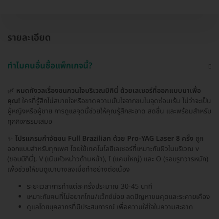
รายละเอียด
ทำไมคนอื่นซื้อแพ็กเกจนี้?
🌿
หมดกังวลเรื่องขนกวนใจบริเวณบิกินี่ ด้วยเลเซอร์ที่ออกแบบมาเพื่อ
คุณ!
ใครที่รู้สึกไม่สบายใจหรือขาดความมั่นใจจากขนในจุดซ่อนเร้น ไม่ว่าจะเป็น
ผู้หญิงหรือผู้ชาย การดูแลจุดนี้ช่วยให้คุณรู้สึกสะอาด สดชื่น และพร้อมสำหรับ
ทุกกิจกรรมเสมอ
✨
โปรแกรมกำจัดขน Full Brazilian ด้วย Pro-YAG Laser 8 ครั้ง
ถูก
ออกแบบสำหรับทุกเพศ โดยใช้เทคโนโลยีเลเซอร์ที่เหมาะกับผิวในบริเวณ v
(ขอบบิกินี่), V (เนินหัวหน่าวด้านหน้า), I (แคมใหญ่) และ O (รอบรูทวารหนัก)
เพื่อช่วยให้ขนดูเบาบางลงเมื่อทำอย่างต่อเนื่อง
ระยะเวลาการทำแต่ละครั้งประมาณ 30-45 นาที
เหมาะกับคนที่ไม่อยากโกน/แว๊กซ์บ่อย ลดปัญหาขนคุดและระคายเคือง
ดูแลโดยบุคลากรที่มีประสบการณ์ เพื่อความใส่ใจในความสะอาด