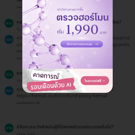
เพื่อให้เห็นผลลัพธ์ที่ชัดเจนค่ะ
ตอบโดยทีมงาน HD
คอร์สนี้มีความสำเร็จในเรื่องการกำจัดขนมากน้อยแค่ไหน?
ถาม
10 พ.ค. 2023
การใช้เลเซอร์ Pro-YAG มีอัตราความสำเร็จสูงในการกำจัดขนถาวร
ตอบ
แต่ผลลัพธ์อาจแตกต่างกันไปขึ้นอยู่กับสภาพผิวและการดูแลหลัง
การรักษาค่ะ
ตอบโดยทีมงาน HD
หากต้องการขอคืนเงินทำได้หรือไม่?
ถาม
19 ธ.ค. 2024
คุณสามารถขอคืนเงินได้ตามนโยบายการคืนเงินที่ระบุไว้ที่
ตอบ
https://hdmall.co.th/c/refund-policy-hdmall
ตอบโดยทีมงาน HD
มีข้อควรระวังสำหรับผู้ที่มีสภาพผิวบางประเภทหรือไม่?
ถาม
19 ธ.ค. 2024