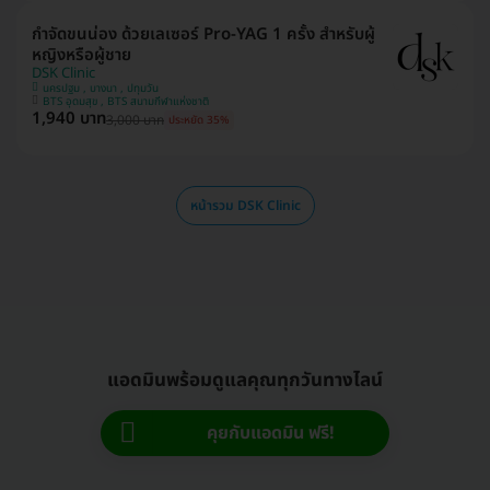
กำจัดขนน่อง ด้วยเลเซอร์ Pro-YAG 1 ครั้ง สำหรับผู้
หญิงหรือผู้ชาย
DSK Clinic
นครปฐม , บางนา , ปทุมวัน
BTS อุดมสุข , BTS สนามกีฬาแห่งชาติ
1,940 บาท
3,000 บาท
ประหยัด 35%
หน้ารวม DSK Clinic
แอดมินพร้อมดูแลคุณทุกวันทางไลน์
คุยกับแอดมิน ฟรี!