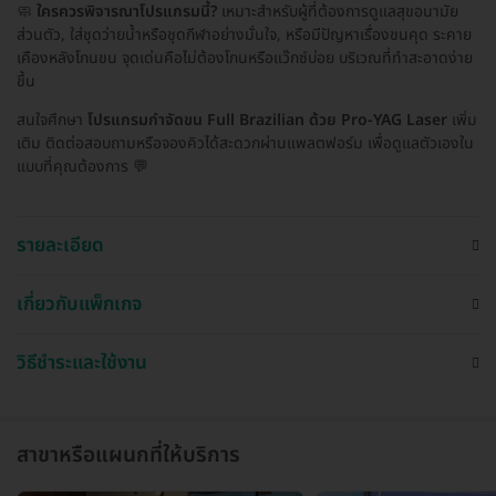
🧼
ใครควรพิจารณาโปรแกรมนี้?
เหมาะสำหรับผู้ที่ต้องการดูแลสุขอนามัย
ส่วนตัว, ใส่ชุดว่ายน้ำหรือชุดกีฬาอย่างมั่นใจ, หรือมีปัญหาเรื่องขนคุด ระคาย
เคืองหลังโกนขน จุดเด่นคือไม่ต้องโกนหรือแว๊กซ์บ่อย บริเวณที่ทำสะอาดง่าย
ขึ้น
สนใจศึกษา
โปรแกรมกำจัดขน Full Brazilian ด้วย Pro-YAG Laser
เพิ่ม
เติม ติดต่อสอบถามหรือจองคิวได้สะดวกผ่านแพลตฟอร์ม เพื่อดูแลตัวเองใน
แบบที่คุณต้องการ 💬
รายละเอียด
เกี่ยวกับแพ็กเกจ
วิธีชำระและใช้งาน
สาขาหรือแผนกที่ให้บริการ