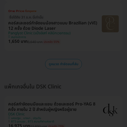
ซื้อได้ถึง 31 ธ.ค. นี้เท่านั้น
คอร์สเลเซอร์กำจัดขนน้องสาวแบบ Brazilian (vVI)
12 ครั้ง ด้วย Diode Laser
Panglyst Clinic (แป้งลิสท์ คลินิกเวชกรรม)
สมุทรปราการ
1,650 บาท
3,640 บาท
ประหยัด 55%
ดูหมวด กำจัดขนที่ลับ
แพ็กเกจอื่นใน DSK Clinic
คอร์สกำจัดขนมือและแขน ด้วยเลเซอร์ Pro-YAG 8
ครั้ง ภายใน 2 ปี สำหรับผู้หญิงหรือผู้ชาย
DSK Clinic
นครปฐม , บางนา , ปทุมวัน
BTS อุดมสุข , BTS สนามกีฬาแห่งชาติ
16,975 บาท
23,890 บาท
ประหยัด 29%