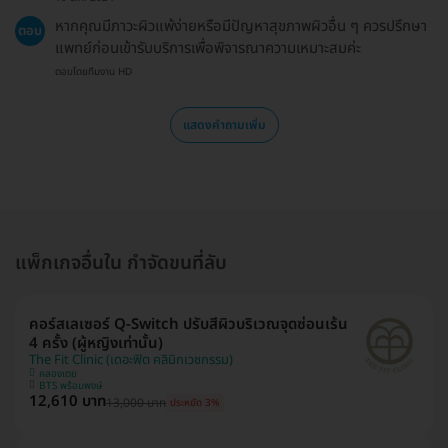
หากคุณมีภาวะผิวแพ้ง่ายหรือมีปัญหาสุขภาพผิวอื่น ๆ ควรปรึกษา
ตอบ
แพทย์ก่อนเข้ารับบริการเพื่อพิจารณาความเหมาะสมค่ะ
ตอบโดยทีมงาน HD
แสดงคำถามเพิ่ม
แพ็กเกจอื่นใน กำจัดขนที่ลับ
คอร์สเลเซอร์ Q-Switch ปรับสีผิวบริเวณจุดซ่อนเร้น
4 ครั้ง (ผู้หญิงเท่านั้น)
The Fit Clinic (เดอะฟิต คลินิกเวชกรรม)
คลองเตย
BTS พร้อมพงษ์
12,610 บาท
13,000 บาท
ประหยัด 3%