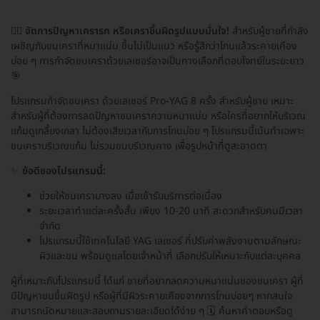
🧔‍♂️
จัดการปัญหาเครารก หรือเคราขึ้นผิดรูปแบบมั่นใจ!
สำหรับผู้ชายที่กำลัง
เผชิญกับขนเคราที่หนาแน่น ขึ้นไม่เป็นแนว หรือรู้สึกว่าโกนแล้วระคายเคือง
บ่อย ๆ การกำจัดขนเคราด้วยเลเซอร์อาจเป็นทางเลือกที่ตอบโจทย์ในระยะยาว
🎯
โปรแกรมกำจัดขนเครา ด้วยเลเซอร์ Pro-YAG 8 ครั้ง สำหรับผู้ชาย เหมาะ
สำหรับผู้ที่ต้องการลดปัญหาขนเคราความหนาแน่น หรือใครที่อยากให้บริเวณ
แก้มดูเกลี้ยงเกลา ไม่ต้องเสียเวลากับการโกนบ่อย ๆ โปรแกรมนี้เน้นทำเฉพาะ
ขนเคราบริเวณแก้ม ไม่รวมขนบริเวณคาง เพื่อรูปหน้าที่ดูสะอาดตา
✨
ข้อดีของโปรแกรมนี้:
ช่วยให้ขนเคราบางลง เมื่อเข้ารับบริการต่อเนื่อง
ระยะเวลาทำแต่ละครั้งสั้น เพียง 10-20 นาที สะดวกสำหรับคนมีเวลา
จำกัด
โปรแกรมนี้ใช้เทคโนโลยี YAG เลเซอร์ ที่ปรับค่าพลังงานตามลักษณะ
ผิวและขน พร้อมดูแลโดยเจ้าหน้าที่ เลือกปรับให้เหมาะกับแต่ละบุคคล
ผู้ที่เหมาะกับโปรแกรมนี้ ได้แก่ ชายที่อยากลดความหนาแน่นของขนเครา ผู้ที่
มีปัญหาขนขึ้นผิดรูป หรือผู้ที่มีผิวระคายเคืองจากการโกนบ่อยๆ หากสนใจ
สามารถนัดหมายและสอบถามรายละเอียดได้ง่าย ๆ 🗓️ ค้นหาคำตอบหรือดู