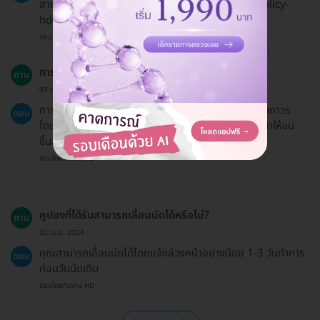
สามารถอ่านได้ที่ https://hdmall.co.th/c/refund-policy-
hdmall
ตอบโดยทีมงาน HD
การกำจัดขนเคราด้วยเลเซอร์ Pro-YAG คืออะไร?
ถาม
03 ก.ค. 2024
การกำจัดขนเคราด้วยเลเซอร์ Pro-YAG เป็นวิธีการลบขนถาวร
ตอบ
โดยใช้เลเซอร์ที่มีพลังงานสูงเพื่อทำลายเซลล์ที่ผลิตขน ทำให้ขน
ขึ้นช้าลงและบางลงเมื่อทำซ้ำหลายครั้งตามที่แนะนำ
ตอบโดยทีมงาน HD
คูปองที่ได้รับสามารถเลื่อนนัดได้หรือไม่?
ถาม
02 เม.ย. 2024
คุณสามารถเลื่อนนัดได้โดยแจ้งล่วงหน้าอย่างน้อย 1-3 วันทำการ
ตอบ
ก่อนวันนัดเดิม
ตอบโดยทีมงาน HD