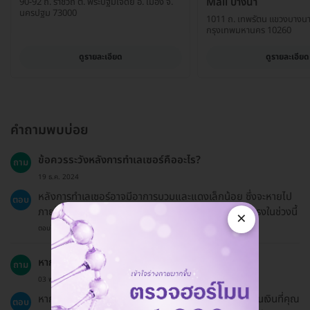
Mall บางนา
90-92 ถ. ราชวิถี ต. พระปฐมเจดีย์ อ. เมือง จ.
นครปฐม 73000
1011 ถ. เทพรัตน แขวงบางน
กรุงเทพมหานคร 10260
ดูรายละเอียด
ดูรายละเอียด
คำถามพบบ่อย
ข้อควรระวังหลังการทำเลเซอร์คืออะไร?
ถาม
19 ธ.ค. 2024
หลังการทำเลเซอร์อาจมีอาการบวมและแดงเล็กน้อย ซึ่งจะหายไป
ตอบ
ภายใน 24 ชั่วโมง ควรหลีกเลี่ยงการโดนแสงแดดโดยตรงในช่วงนี้
×
ตอบโดยทีมงาน HD
หากต้องการคืนเงินต้องทำอย่างไร?
ถาม
03 พ.ค. 2024
หากคุณเปลี่ยนใจสามารถขอเงินคืนได้ตามนโยบายการคืนเงินที่คุณ
ตอบ