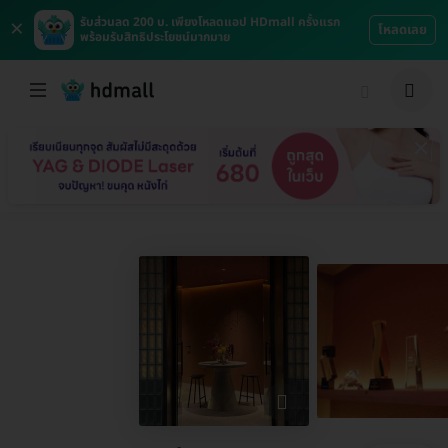
×
รับส่วนลด 200 บ. เพียงโหลดแอป HDmall ครั้งแรก
โหลดเลย
พร้อมรับสิทธิประโยชน์มากมาย