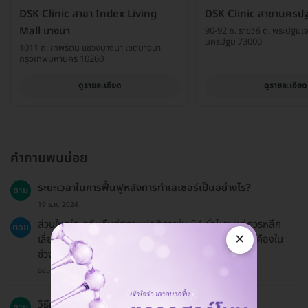
DSK Clinic สาขา Index Living
DSK Clinic สาขานครป
Mall บางนา
90-92 ถ. ราชวิถี ต. พระปฐมเจด
นครปฐม 73000
1011 ถ. เทพรัตน แขวงบางนา เขตบางนา
กรุงเทพมหานคร 10260
ดูรายละเอียด
ดูรายละเอียด
คำถามพบบ่อย
ระยะเวลาในการฟื้นฟูหลังการทำเลเซอร์เป็นอย่างไร?
ถาม
19 ธ.ค. 2024
ส่วนใหญ่จะกลับคืนสู่สภาพปกติภายใน 24 ชั่วโมง แต่ควรหลีก
ตอบ
×
เลี่ยงการสัมผัสกับแดดจัดและการใช้ผลิตภัณฑ์ที่ระคายเคืองใน
ช่วงเวลานั้น.
ตอบโดยทีมงาน HD
วิธีการชำระเงินมีอะไรบ้าง?
ถาม