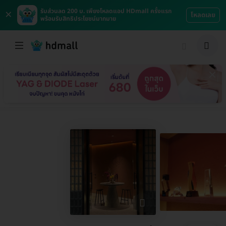
×
รับส่วนลด 200 บ. เพียงโหลดแอป HDmall ครั้งแรก
โหลดเลย
พร้อมรับสิทธิประโยชน์มากมาย