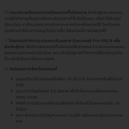
🧔‍♂️
หมดกังวลเรื่องเคราดกหรือขนคางที่ไม่ต้องการ
สำหรับผู้ชาย หลายคน
อาจรู้สึกรำคาญกับเคราหรือขนบริเวณคางที่ขึ้นไม่เป็นแนว หรือทำให้ผิวดูไม่
เรียบเนียน การโกนบ่อยๆ อาจเกิดการระคายเคืองหรือขนคุดได้ ใครที่อยาก
ดูแลผิวหน้าให้สะอาดและดูมั่นใจมากขึ้น โปรแกรมนี้อาจช่วยคุณได้
✨
โปรแกรมกำจัดเคราและขนบริเวณคาง ด้วยเลเซอร์ Pro-YAG 8 ครั้ง
สำหรับผู้ชาย
ให้บริการยิงเลเซอร์ที่ออกแบบเพื่อช่วยลดความหนาแน่นของขน
เคราและขนคางอย่างต่อเนื่อง เหมาะสำหรับผู้ชายที่ต้องการให้ผิวหน้าดูเนียน
ขึ้น หรือไม่ต้องการโกนขนบ่อยๆ
💡
ข้อดีของการเลือกโปรแกรมนี้
เลเซอร์ต้องใช้เวลาต่อครั้งเพียง 10-20 นาที สะดวกสำหรับผู้ที่มีเวลา
จำกัด
แนะนำทำต่อเนื่องทุก 3-6 สัปดาห์ เพื่อที่เห็นความเปลี่ยนแปลงขน
ค่อยๆ บางลง
หลังทำอาจมีผิวแดงหรือบวมเล็กน้อย ซึ่งโดยทั่วไปจะหายภายใน 24
ชั่วโมง
เหมาะสำหรับคนที่มีปัญหาขนหนา ขนแข็ง หรือขนคุดบริเวณเคราและ
คาง