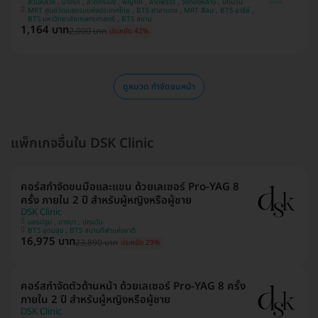
สวนหลวง , บางรัก , ลาดกระบัง , พญาไท , ลาดพร้าว , วังทองหลาง , ปทุมวัน
MRT ศูนย์วัฒนธรรมแห่งประเทศไทย , BTS ศาลาแดง , MRT สีลม , BTS อารีย์ ,
BTS มหาวิทยาลัยเกษตรศาสตร์ , BTS สยาม
1,164 บาท
2,000 บาท
ประหยัด 42%
ดูหมวด กำจัดขนหน้า
แพ็กเกจอื่นใน DSK Clinic
คอร์สกำจัดขนมือและแขน ด้วยเลเซอร์ Pro-YAG 8
ครั้ง ภายใน 2 ปี สำหรับผู้หญิงหรือผู้ชาย
DSK Clinic
นครปฐม , บางนา , ปทุมวัน
BTS อุดมสุข , BTS สนามกีฬาแห่งชาติ
16,975 บาท
23,890 บาท
ประหยัด 29%
คอร์สกำจัดตัวด้านหน้า ด้วยเลเซอร์ Pro-YAG 8 ครั้ง
ภายใน 2 ปี สำหรับผู้หญิงหรือผู้ชาย
DSK Clinic