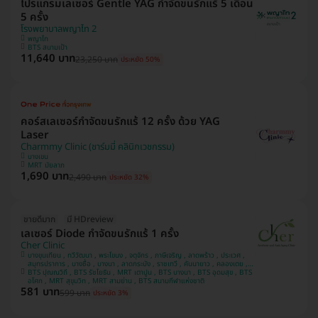
โปรแกรมเลเซอร์ Gentle YAG กำจัดขนรักแร้ 5 เดือน
5 ครั้ง
โรงพยาบาลพญาไท 2
พญาไท
BTS สนามเป้า
11,640 บาท
23,250 บาท
ประหยัด 50%
คอร์สเลเซอร์กำจัดขนรักแร้ 12 ครั้ง ด้วย YAG
Laser
Charmmy Clinic (ชาร์มมี่ คลินิกเวชกรรม)
บางเขน
MRT มัยลาภ
1,690 บาท
2,490 บาท
ประหยัด 32%
ขายดีมาก
มี HDreview
เลเซอร์ Diode กำจัดขนรักแร้ 1 ครั้ง
Cher Clinic
บางขุนเทียน , ทวีวัฒนา , พระโขนง , จตุจักร , ภาษีเจริญ , ลาดพร้าว , ประเวศ ,
สมุทรปราการ , บางซื่อ , บางนา , ลาดกระบัง , ราชเทวี , คันนายาว , คลองเตย ,
BTS ปุณณวิถี , BTS รัชโยธิน , MRT เตาปูน , BTS บางนา , BTS อุดมสุข , BTS
บางแค , ปทุมวัน
อโศก , MRT สุขุมวิท , MRT สามย่าน , BTS สนามกีฬาแห่งชาติ
581 บาท
599 บาท
ประหยัด 3%