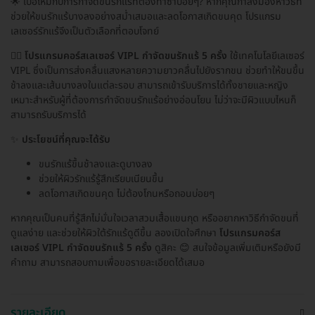
🌟 เบื่อไหมกับการกำจัดขนรักแร้ที่ต้องทำซ้ำบ่อยๆ? หากคุณกำลังมองหาวิธีที่
ช่วยให้ขนรักแร้บางลงอย่างสม่ำเสมอและลดโอกาสเกิดขนคุด โปรแกรม
เลเซอร์รักแร้จึงเป็นตัวเลือกที่ตอบโจทย์
👩‍⚕️
โปรแกรมคอร์สเลเซอร์ VIPL กำจัดขนรักแร้ 5 ครั้ง
ใช้เทคโนโลยีเลเซอร์
VIPL ซึ่งเป็นการส่งคลื่นแสงหลายความยาวคลื่นไปยังรากขน ช่วยทำให้ขนขึ้น
ช้าลงและเส้นบางลงในแต่ละรอบ สามารถเข้ารับบริการได้ทั้งชายและหญิง
เหมาะสำหรับผู้ที่ต้องการกำจัดขนรักแร้อย่างอ่อนโยน ไม่ว่าจะมีผิวแบบไหนก็
สามารถรับบริการได้
✨
ประโยชน์ที่คุณจะได้รับ
ขนรักแร้ขึ้นช้าลงและดูบางลง
ช่วยให้ผิวรักแร้รู้สึกเรียบเนียนขึ้น
ลดโอกาสเกิดขนคุด ไม่ต้องโกนหรือถอนบ่อยๆ
หากคุณเป็นคนที่รู้สึกไม่มั่นใจเวลาสวมเสื้อแขนกุด หรืออยากหาวิธีกำจัดขนที่
ดูแลง่าย และช่วยให้ผิวใต้รักแร้ดูดีขึ้น ลองเปิดใจศึกษา
โปรแกรมคอร์ส
เลเซอร์ VIPL กำจัดขนรักแร้ 5 ครั้ง
ดูสิคะ 😊 สนใจข้อมูลเพิ่มเติมหรือยังมี
คำถาม สามารถสอบถามเพื่อขอรายละเอียดได้เสมอ
รายละเอียด