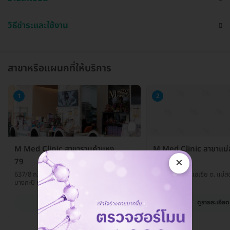
วิธีชำระและใช้งาน
สาขาหรือแผนกที่ให้บริการ
1
2
M Med Clinic สาขารามคำแหง
M Med Clinic สาขาแม่
×
79
ตาก
637/8 ถ. รามคำแหง แขวงหัวหมาก เขต
99/234 ถ. สายเอเชีย ต. แม่ส
บางกะปิ กรุงเทพมหานคร 10240
ตาก 63110
ดูรายละเอียด
ดูรายละเอียด