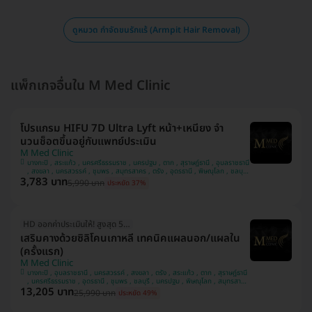
ดูหมวด กำจัดขนรักแร้ (Armpit Hair Removal)
แพ็กเกจอื่นใน M Med Clinic
โปรแกรม HIFU 7D Ultra Lyft หน้า+เหนียง จำ
นวนช็อตขึ้นอยู่กับแพทย์ประเมิน
M Med Clinic
บางกะปิ , สระแก้ว , นครศรีธรรมราช , นครปฐม , ตาก , สุราษฎ์ธานี , อุบลราชธานี
, สงขลา , นครสวรรค์ , ชุมพร , สมุทรสาคร , ตรัง , อุดรธานี , พิษณุโลก , ชลบุรี
3,783 บาท
, ภูเก็ต
5,990 บาท
ประหยัด 37%
HD ออกค่าประเมินให้! สูงสุด 500 บ.
เสริมคางด้วยซิลิโคนเกาหลี เทคนิคแผลนอก/แผลใน
(ครั้งแรก)
M Med Clinic
บางกะปิ , อุบลราชธานี , นครสวรรค์ , สงขลา , ตรัง , สระแก้ว , ตาก , สุราษฎ์ธานี
, นครศรีธรรมราช , อุดรธานี , ชุมพร , ชลบุรี , นครปฐม , พิษณุโลก , สมุทรสาคร
13,205 บาท
, ภูเก็ต
25,990 บาท
ประหยัด 49%