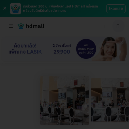
×
รับส่วนลด 200 บ. เพียงโหลดแอป HDmall ครั้งแรก
โหลดเลย
พร้อมรับสิทธิประโยชน์มากมาย