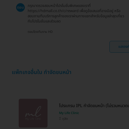
กรุณาตรวจสอบหน้าโปรโมชั่นพิเศษของเราที่
ตอบ
https://hdmall.co.th/c/reward เพื่อดูข้อเสนอที่อาจมีอยู่ หรือ
สอบถามทีมบริการลูกค้าของเราผ่านทางแชทสำหรับข้อมูลล่าสุดเกี่ยว
กับโปรโมชั่นและส่วนลด
ตอบโดยทีมงาน HD
แสดงค
แพ็กเกจอื่นใน กำจัดขนหน้า
โปรแกรม IPL กำจัดขนหน้า (ไม่รวมหนวดแล
My Life Clinic
ดุสิต