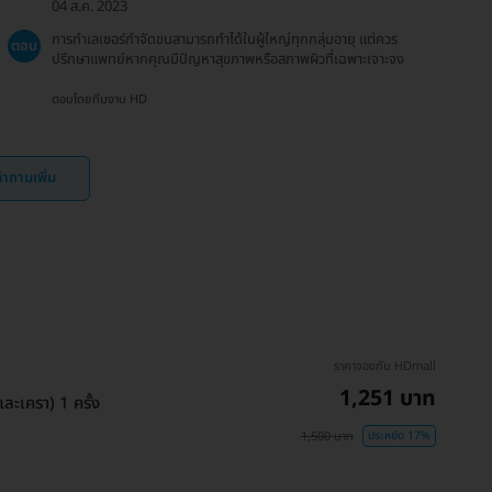
04 ส.ค. 2023
การทำเลเซอร์กำจัดขนสามารถทำได้ในผู้ใหญ่ทุกกลุ่มอายุ แต่ควร
ตอบ
ปรึกษาแพทย์หากคุณมีปัญหาสุขภาพหรือสภาพผิวที่เฉพาะเจาะจง
ตอบโดยทีมงาน HD
ำถามเพิ่ม
ราคาจองกับ HDmall
1,251 บาท
ะเครา) 1 ครั้ง
1,500 บาท
ประหยัด 17%