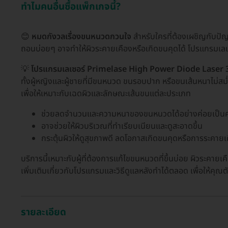
ทำไมคนอื่นซื้อแพ็กเกจนี้?
😊
หมดกังวลเรื่องขนหนวดกวนใจ
สำหรับใครที่ต้องเผชิญกับป
ถอนบ่อยๆ อาจทำให้ผิวระคายเคืองหรือเกิดขนคุดได้ โปรแกรมเล
💡
โปรแกรมเลเซอร์ Primelase High Power Diode Laser 
ทั้งผู้หญิงและผู้ชายที่มีขนหนวด ขนรอบปาก หรือขนเส้นหนาไม่สม
เพื่อให้เหมาะกับเฉดผิวและลักษณะเส้นขนแต่ละประเภท
ช่วยลดจำนวนและความหนาของขนหนวดได้อย่างค่อยเป็นค
อาจช่วยให้ผิวบริเวณที่ทำเรียบเนียนและดูสะอาดขึ้น
กระตุ้นผิวให้ดูสุขภาพดี ลดโอกาสเกิดขนคุดหรือการระคา
บริการนี้เหมาะกับผู้ที่ต้องการแก้ไขขนหนวดที่ขึ้นบ่อย ผิวระคา
เพิ่มเติมเกี่ยวกับโปรแกรมและวิธีดูแลหลังทำได้ตลอด เพื่อให้
รายละเอียด