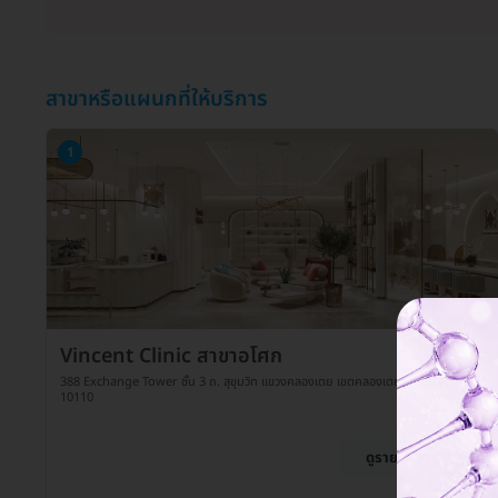
สาขาหรือแผนกที่ให้บริการ
1
Vincent Clinic สาขาอโศก
388 Exchange Tower ชั้น 3 ถ. สุขุมวิท แขวงคลองเตย เขตคลองเตย กรุงเทพมหานคร
10110
ดูรายละเอียด