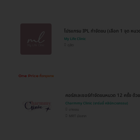
โปรแกรม IPL กำจัดขน (เลือก 1 จุด หนวด/
My Life Clinic
ดุสิต
คอร์สเลเซอร์กำจัดขนหนวด 12 ครั้ง ด้
Charmmy Clinic (ชาร์มมี่ คลินิกเวชกรรม)
บางเขน
MRT มัยลาภ