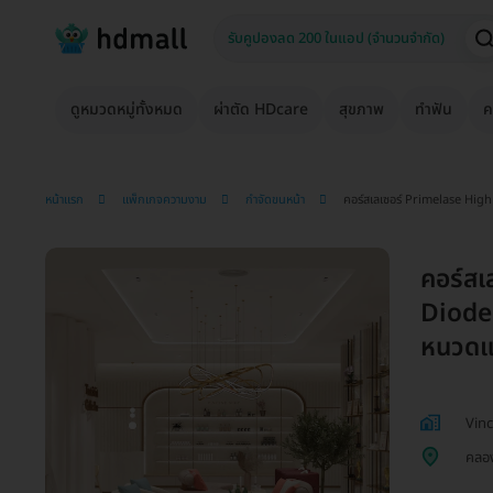
ดูหมวดหมู่ทั้งหมด
ผ่าตัด HDcare
สุขภาพ
ทำฟัน
ค
หน้าแรก
แพ็กเกจความงาม
กำจัดขนหน้า
คอร์สเลเซอร์ Primelase Hi
คอร์ส
Diode
หนวดแล
Vinc
คลอ