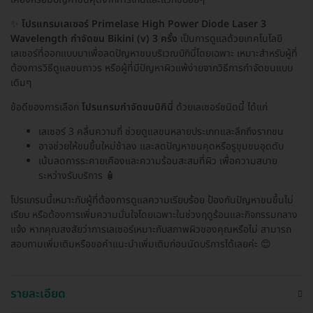
✨
โปรแกรมเลเซอร์ Primelase High Power Diode Laser 3
Wavelength กำจัดขน Bikini (v) 3 ครั้ง
เป็นการดูแลด้วยเทคโนโลยี
เลเซอร์ที่ออกแบบมาเพื่อลดปัญหาขนบริเวณบิกินี่โดยเฉพาะ เหมาะสำหรับผู้ที่
ต้องการวิธีดูแลขนถาวร หรือผู้ที่มีปัญหาผิวแพ้ง่ายจากวิธีการกำจัดขนแบบ
เดิมๆ
ข้อดีของการเลือก
โปรแกรมกำจัดขนบิกินี่
ด้วยเลเซอร์ชนิดนี้ ได้แก่
เลเซอร์ 3 คลื่นความถี่ ช่วยดูแลขนหลายประเภทและลึกถึงรากขน
อาจช่วยให้ขนขึ้นใหม่ช้าลง และลดปัญหาขนคุดหรือรูขุมขนอุดตัน
เน้นลดการระคายเคืองและความร้อนสะสมที่ผิว เพื่อความสบาย
ระหว่างรับบริการ 🧴
โปรแกรมนี้เหมาะกับผู้ที่ต้องการดูแลความเรียบร้อย ป้องกันปัญหาขนขึ้นไม่
เรียบ หรือต้องการเพิ่มความมั่นใจโดยเฉพาะในช่วงฤดูร้อนและกิจกรรมกลาง
แจ้ง หากคุณสงสัยว่าการเลเซอร์เหมาะกับสภาพผิวของคุณหรือไม่ สามารถ
สอบถามเพิ่มเติมหรือขอคำแนะนำเพิ่มเติมก่อนนัดบริการได้เลยค่ะ 😊
รายละเอียด