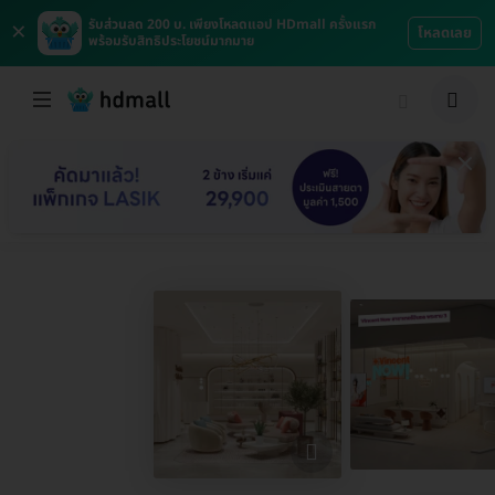
×
รับส่วนลด 200 บ. เพียงโหลดแอป HDmall ครั้งแรก
โหลดเลย
พร้อมรับสิทธิประโยชน์มากมาย