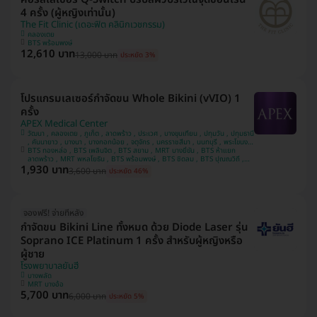
4 ครั้ง (ผู้หญิงเท่านั้น)
The Fit Clinic (เดอะฟิต คลินิกเวชกรรม)
คลองเตย
BTS พร้อมพงษ์
12,610 บาท
13,000 บาท
ประหยัด 3%
โปรแกรมเลเซอร์กำจัดขน Whole Bikini (vVIO) 1
ครั้ง
APEX Medical Center
วัฒนา , คลองเตย , ภูเก็ต , ลาดพร้าว , ประเวศ , บางขุนเทียน , ปทุมวัน , ปทุมธานี
, คันนายาว , บางนา , บางกอกน้อย , จตุจักร , นครราชสีมา , นนทบุรี , พระโขนง ,
บางรัก , ชลบุรี , ห้วยขวาง , เชียงใหม่ , พระนครศรีอยุธยา , สมุทรปราการ ,
BTS ทองหล่อ , BTS เพลินจิต , BTS สยาม , MRT บางยี่ขัน , BTS ห้าแยก
ประจวบคีรีขันธ์ , บางคอแหลม , ยานนาวา , หลักสี่ , นครสวรรค์ , บางแค ,
ลาดพร้าว , MRT พหลโยธิน , BTS พร้อมพงษ์ , BTS ชิดลม , BTS ปุณณวิถี ,
1,930 บาท
MRT สีลม , BTS ศาลาแดง , MRT พระราม 9 , MRT ลาดพร้าว 71 , MRT สาม
บางกะปิ , สงขลา , อุดรธานี , ขอนแก่น , คลองสาน , นครปฐม
3,600 บาท
ประหยัด 46%
ย่าน , BTS นานา , MRT สุขุมวิท , BTS อโศก , BTS เจริญนคร , MRT สวนหลวง
ร.9 , BTS รัชโยธิน
จองฟรี! จ่ายทีหลัง
กำจัดขน Bikini Line ทั้งหมด ด้วย Diode Laser รุ่น
Soprano ICE Platinum 1 ครั้ง สำหรับผู้หญิงหรือ
ผู้ชาย
โรงพยาบาลยันฮี
บางพลัด
MRT บางอ้อ
5,700 บาท
6,000 บาท
ประหยัด 5%