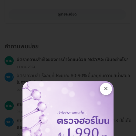
ดูรายละเอียด
คำถามพบบ่อย
อัตราความสำเร็จของการกำจัดขนด้วย Nd:YAG เป็นอย่างไร?
ถาม
11 พ.ย. 2024
อัตราความสำเร็จอยู่ที่ประมาณ 80-90% ขึ้นอยู่กับความสม่ำเสมอ
ตอบ
ในการเข้ารับบริการ
×
ตอบโดยทีมงาน HD
การกำจัดขนนี้เหมาะสำหรับทุกกลุ่มอายุหรือไม่?
ถาม
05 เม.ย. 2024
การกำจัดขนด้วย Nd:YAG มักจะเหมาะสำหรับผู้ที่มีอายุ 18 ปีขึ้นไป
ตอบ
และควรปรึกษาแพทย์ก่อนทำการรักษา
ตอบโดยทีมงาน HD