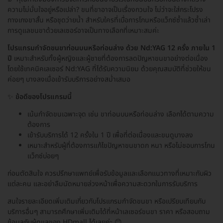
ความไม่มั่นใจอยู่หรือเปล่า? ขนที่ขาอาจเป็นเรื่องกวนใจ ไม่ว่าจะใส่กระโปรง
กางเกงขาสั้น หรือชุดว่ายน้ำ สำหรับใครที่เบื่อการโกนหรือแว็กซ์ซ้ำแล้วซ้ำเล่า
การดูแลขนขาด้วยเลเซอร์อาจเป็นทางเลือกที่เหมาะสมค่ะ
โปรแกรมกำจัดขนขาท่อนบนหรือท่อนล่าง ด้วย Nd:YAG 12 ครั้ง ภายใน 1
ปี
เหมาะสำหรับทั้งผู้หญิงและผู้ชายที่ต้องการลดปัญหาขนขาอย่างต่อเนื่อง
โดยใช้เทคนิคเลเซอร์ Nd:YAG ที่ได้รับความนิยม ด้วยคุณสมบัติที่ช่วยให้ขน
ค่อยๆ บางลงเมื่อเข้ารับบริการอย่างสม่ำเสมอ
✨
ข้อดีของโปรแกรมนี้
เน้นกำจัดขนเฉพาะจุด เช่น ขาท่อนบนหรือท่อนล่าง เลือกได้ตามความ
ต้องการ
เข้ารับบริการได้ 12 ครั้งใน 1 ปี เพื่อที่ต่อเนื่องและขนดูบางลง
เหมาะสำหรับผู้ที่ต้องการแก้ไขปัญหาขนขาดก หนา หรือไม่ชอบการโกน
แว็กซ์บ่อยๆ
ก่อนตัดสินใจ ควรปรึกษาแพทย์เพื่อรับข้อมูลและเลือกแนวทางที่เหมาะกับผิว
แต่ละคน และอย่าลืมนัดหมายล่วงหน้าเพื่อความสะดวกในการรับบริการ
สนใจรายละเอียดเพิ่มเติมเกี่ยวกับโปรแกรมกำจัดขนขา หรือเปรียบเทียบกับ
บริการอื่นๆ สามารถศึกษาเพิ่มเติมได้ที่หน้าเลเซอร์ขนขา ราคา หรือสอบถาม
ข้อมูลกับผู้ดูแลของ HDmall ได้เลยค่ะ 😊