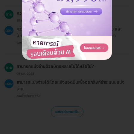
ควรเตรียมตัวอย่างไรสำหรับการกำจัดขน?
ถาม
19 ธ.ค. 2024
ควรโกนขนก่อนเข้ารับบริการเพื่อป้องกันค่าใช้จ่ายเพิ่มเติม และ
ตอบ
ไม่ควรอยู่ใต้แสงแดดจัดในช่วงเวลาสั้น ๆ ก่อนทำการรักษา
ตอบโดยทีมงาน HD
สามารถแบ่งจ่ายด้วยบัตรหลายใบได้หรือไม่?
ถาม
09 ธ.ค. 2023
สามารถแบ่งจ่ายได้ โดยแจ้งแอดมินเพื่อออกลิงก์ชำระแบบแบ่ง
ตอบ
จ่าย
ตอบโดยทีมงาน HD
แสดงคำถามเพิ่ม