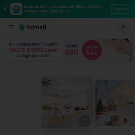
×
รับส่วนลด 200 บ. เพียงโหลดแอป HDmall ครั้งแรก
โหลดเลย
พร้อมรับสิทธิประโยชน์มากมาย