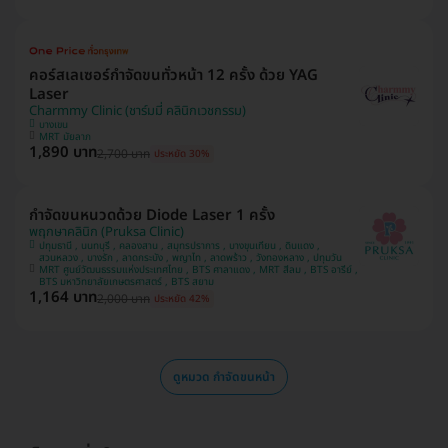
คอร์สเลเซอร์กำจัดขนทั่วหน้า 12 ครั้ง ด้วย YAG
Laser
Charmmy Clinic (ชาร์มมี่ คลินิกเวชกรรม)
บางเขน
MRT มัยลาภ
1,890 บาท
2,700 บาท
ประหยัด 30%
กำจัดขนหนวดด้วย Diode Laser 1 ครั้ง
พฤกษาคลินิก (Pruksa Clinic)
ปทุมธานี , นนทบุรี , คลองสาน , สมุทรปราการ , บางขุนเทียน , ดินแดง ,
สวนหลวง , บางรัก , ลาดกระบัง , พญาไท , ลาดพร้าว , วังทองหลาง , ปทุมวัน
MRT ศูนย์วัฒนธรรมแห่งประเทศไทย , BTS ศาลาแดง , MRT สีลม , BTS อารีย์ ,
BTS มหาวิทยาลัยเกษตรศาสตร์ , BTS สยาม
1,164 บาท
2,000 บาท
ประหยัด 42%
ดูหมวด กำจัดขนหน้า