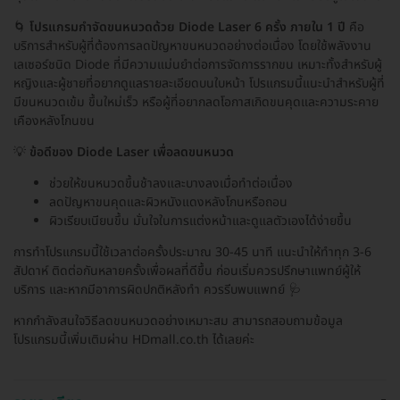
🌀
โปรแกรมกำจัดขนหนวดด้วย Diode Laser 6 ครั้ง ภายใน 1 ปี
คือ
บริการสำหรับผู้ที่ต้องการลดปัญหาขนหนวดอย่างต่อเนื่อง โดยใช้พลังงาน
เลเซอร์ชนิด Diode ที่มีความแม่นยำต่อการจัดการรากขน เหมาะทั้งสำหรับผู้
หญิงและผู้ชายที่อยากดูแลรายละเอียดบนใบหน้า โปรแกรมนี้แนะนำสำหรับผู้ที่
มีขนหนวดเข้ม ขึ้นใหม่เร็ว หรือผู้ที่อยากลดโอกาสเกิดขนคุดและความระคาย
เคืองหลังโกนขน
💡
ข้อดีของ Diode Laser เพื่อลดขนหนวด
ช่วยให้ขนหนวดขึ้นช้าลงและบางลงเมื่อทำต่อเนื่อง
ลดปัญหาขนคุดและผิวหนังแดงหลังโกนหรือถอน
ผิวเรียบเนียนขึ้น มั่นใจในการแต่งหน้าและดูแลตัวเองได้ง่ายขึ้น
การทำโปรแกรมนี้ใช้เวลาต่อครั้งประมาณ 30-45 นาที แนะนำให้ทำทุก 3-6
สัปดาห์ ติดต่อกันหลายครั้งเพื่อผลที่ดีขึ้น ก่อนเริ่มควรปรึกษาแพทย์ผู้ให้
บริการ และหากมีอาการผิดปกติหลังทำ ควรรีบพบแพทย์ 🩺
หากกำลังสนใจวิธีลดขนหนวดอย่างเหมาะสม สามารถสอบถามข้อมูล
โปรแกรมนี้เพิ่มเติมผ่าน HDmall.co.th ได้เลยค่ะ