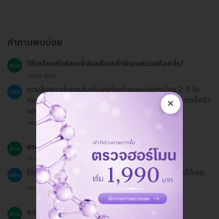
คำถามพบบ่อย
วิธีเตรียมตัวก่อนเข้ารับบริการกำจัดขนหนวดคืออะไร?
ถาม
19 ธ.ค. 2024
ควรเลี่ยงการโกนขนในบริเวณที่จะทำเลเซอร์อย่างน้อย 2-3 วัน
ตอบ
ก่อนการเข้ารับบริการ และหากคุณมีการใช้ยาหรือยาลดการแข็งตัว
×
ของเลือด ควรปรึกษาแพทย์ก่อนทำ.
ตอบโดยทีมงาน HD
สามารถแบ่งจ่ายด้วยบัตรหลายใบได้หรือไม่?
ถาม
05 ส.ค. 2023
ได้ค่ะ หากต้องการให้แอดมินจัดการแบ่งจ่าย สามารถแจ้งได้เลย.
ตอบ
ตอบโดยทีมงาน HD
ระยะเวลาการฟื้นตัวหลังการทำคือเท่าไร?
ถาม