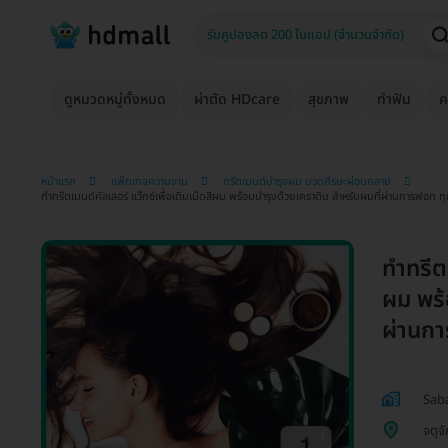
ดูหมวดหมู่ทั้งหมด
ผ่าตัด HDcare
สุขภาพ
ทำฟัน
ค
หน้าแรก
แพ็กเกจความงาม
ทรีตเมนต์บำรุงผม นวดศีรษะผ่อนคลาย
ทำทรีตเมนต์คัลเลอร์ แว็กซ์เพื่อเติมเม็ดสีผม พร้อมบำรุงด้วยเคราติน สำหรับผมที่ผ่านการฟอก ท
ทำทรีตเ
ผม พร้
ผ่านกา
Saba
จตุจ