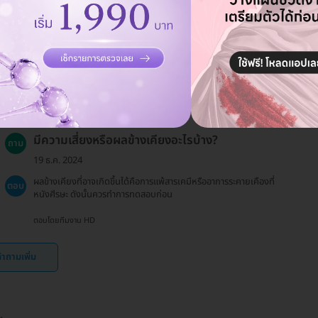
19 ธ.ค. 2024
ได้ค่ะ กรุณาแจ้งแอดมินล่วงหน้าอย่างน้อย 24 ชั่วโมง
ตอบ
ตอบโดยทีมงาน HD
มีความเสี่ยงหรือผลข้างเคียงอะไรบ้าง?
ถาม
19 ธ.ค. 2024
ผลข้างเคียงที่อาจเกิดขึ้นได้คือการแพ้สารเคมีหรืออาการระคายเคืองที่
ตอบ
หนังศีรษะ ดังนั้นควรทำการทดสอบก่อน
ตอบโดยทีมงาน HD
ำถามเพิ่ม