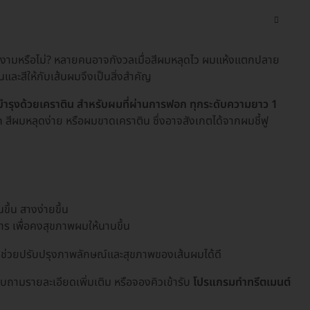
งางามหรือไม่? หลายคนอาจกังวลเมื่อสีผมหลุดไว ผมแห้งแตกปลาย
และสีให้กับเส้นผมจึงเป็นสิ่งสำคัญ
มบำรุงด้วยเคราติน สำหรับผมที่ผ่านการฟอก ทุกระดับความยาว 1
สีผมหลุดง่าย หรือผมขาดเคราติน ซึ่งอาจสังเกตได้จากผมชี้ฟู
ขึ้น สางง่ายขึ้น
ร เพื่อคงสุขภาพผมให้นานขึ้น
าก ช่วยปรับปรุงภาพลักษณ์และสุขภาพของเส้นผมได้ดี
ถามรายละเอียดเพิ่มเติม หรือจองคิวเข้ารับ
โปรแกรมทำทรีตเมนต์