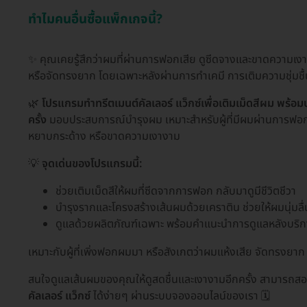
ทำไมคนอื่นซื้อแพ็กเกจนี้?
✨ คุณเคยรู้สึกว่าผมที่ผ่านการฟอกเสีย ดูซีดจางและขาดความเ
หรือจัดทรงยาก โดยเฉพาะหลังผ่านการทำเคมี การเติมความชุ่มชื้น
🌿
โปรแกรมทำทรีตเมนต์คัลเลอร์ แว็กซ์เพื่อเติมเม็ดสีผม พร้อ
ครั้ง
มอบประสบการณ์บำรุงผม เหมาะสำหรับผู้ที่มีผมผ่านการฟอก 
หยาบกระด้าง หรือขาดความเงางาม
💡
จุดเด่นของโปรแกรมนี้:
ช่วยเติมเม็ดสีให้ผมที่ซีดจากการฟอก กลับมาดูมีชีวิตชีวา
บำรุงรากและโครงสร้างเส้นผมด้วยเคราติน ช่วยให้ผมนุ่มลื่น
ดูแลด้วยผลิตภัณฑ์เฉพาะ พร้อมคำแนะนำการดูแลหลังบริกา
เหมาะกับผู้ที่เพิ่งฟอกผมมา หรือสังเกตว่าผมแห้งเสีย จัดทรงย
สนใจดูแลเส้นผมของคุณให้ดูสดชื่นและเงางามอีกครั้ง สามารถสอบ
คัลเลอร์ แว็กซ์
ได้ง่ายๆ ผ่านระบบจองออนไลน์ของเรา 🗓️