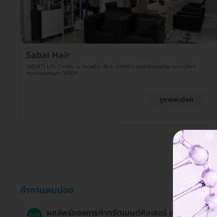
Sabai Hair
580/475 Life Condo ซ. ลาดพร้าว 36 ถ. ลาดพร้าว แขวงจันทรเกษม เขตจตุจักร
กรุงเทพมหานคร 10900
ดูรายละเอียด
คำถามพบบ่อย
ผลลัพธ์ของการทำทรีตเมนต์คัลเลอร์ แว็กซ์อยู่ได้
ถาม