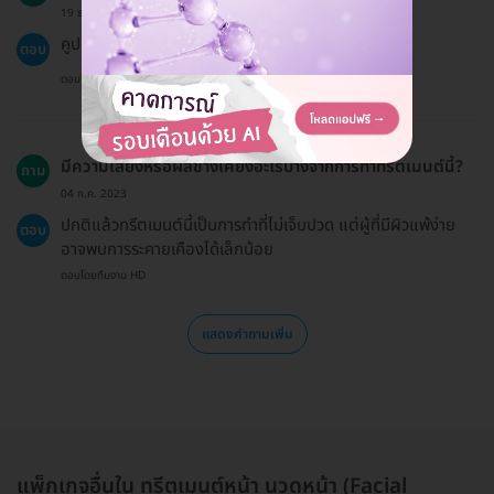
19 ธ.ค. 2024
คูปองมีอายุ 60 วันนับจากวันที่ซื้อ
ตอบ
ตอบโดยทีมงาน HD
มีความเสี่ยงหรือผลข้างเคียงอะไรบ้างจากการทำทรีตเมนต์นี้?
ถาม
04 ก.ค. 2023
ปกติแล้วทรีตเมนต์นี้เป็นการทำที่ไม่เจ็บปวด แต่ผู้ที่มีผิวแพ้ง่าย
ตอบ
อาจพบการระคายเคืองได้เล็กน้อย
ตอบโดยทีมงาน HD
แสดงคำถามเพิ่ม
แพ็กเกจอื่นใน ทรีตเมนต์หน้า นวดหน้า (Facial