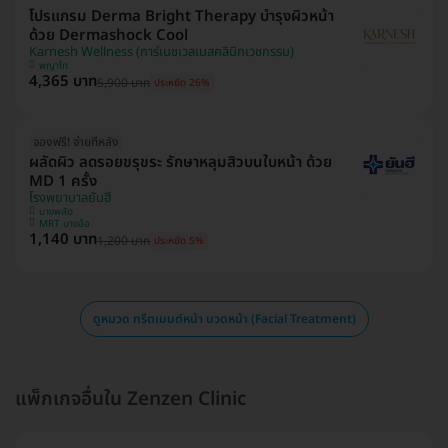
โปรแกรม Derma Bright Therapy บำรุงผิวหน้า
ด้วย Dermashock Cool
Karnesh Wellness (การ์เนชเวลเนสคลินิกเวชกรรม)
พญาไท
4,365 บาท
5,900 บาท
ประหยัด 26%
จองฟรี! จ่ายทีหลัง
ผลัดผิว ลดรอยขรุขระ รักษาหลุมสิวบนใบหน้า ด้วย
MD 1 ครั้ง
โรงพยาบาลยันฮี
บางพลัด
MRT บางอ้อ
1,140 บาท
1,200 บาท
ประหยัด 5%
ดูหมวด ทรีตเมนต์หน้า นวดหน้า (Facial Treatment)
แพ็กเกจอื่นใน Zenzen Clinic