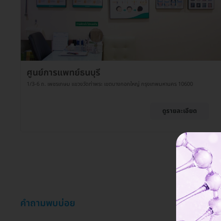
ศูนย์การแพทย์ธนบุรี
1/3-6 ถ. เพชรเกษม แขวงวัดท่าพระ เขตบางกอกใหญ่ กรุงเทพมหานคร 10600
ดูรายละเอียด
คำถามพบบ่อย