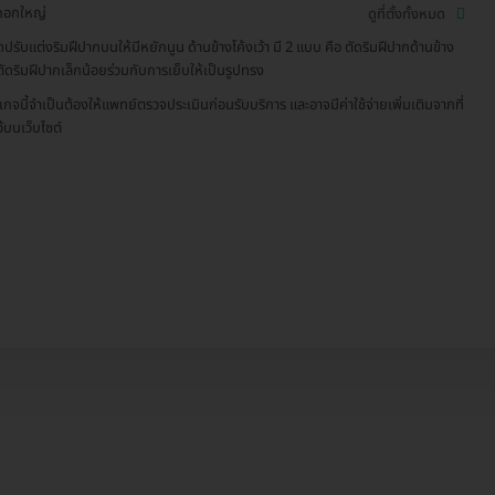
กอกใหญ่
ดูที่ตั้งทั้งหมด
ัดปรับแต่งริมฝีปากบนให้มีหยักนูน ด้านข้างโค้งเว้า มี 2 แบบ คือ ตัดริมฝีปากด้านข้าง
ตัดริมฝีปากเล็กน้อยร่วมกับการเย็บให้เป็นรูปทรง
เกจนี้จำเป็นต้องให้แพทย์ตรวจประเมินก่อนรับบริการ และอาจมีค่าใช้จ่ายเพิ่มเติมจากที่
ว้บนเว็บไซต์