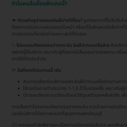
ทำไมคนอื่นซื้อแพ็กเกจนี้?
💋
กังวลกับรูปทรงของริมฝีปากใช่ไหม?
รูปทรงปากที่ไม่รับกับใบห
ต้องการปรับความสมดุลของใบหน้า หรือแก้ไขลักษณะริมฝีปากที่
อาจช่วยตอบโจทย์อย่างเหมาะสมให้กับคุณ
✨
โปรแกรมศัลยกรรมปากกระจับ ริมฝีปากบนหรือล่าง
คือบริการ
แพทย์ผู้ให้บริการ เหมาะกับผู้ที่อยากมีเส้นขอบปากสวยงาม หรือแ
การใช้ชีวิตประจำวัน
🌱
ข้อดีของโปรแกรมนี้ เช่น
สามารถเลือกรับบริการเฉพาะริมฝีปากบนหรือล่างตามควา
ใช้เวลาในการทำประมาณ 1-1.5 ชั่วโมงต่อครั้ง เหมาะกับผู้ม
มีรายละเอียดการเตรียมตัวและวิธีดูแลตัวเองหลังผ่าตัด เพ
การเลือกทำโปรแกรมศัลยกรรมปากกระจับ ควรด้วยการนัดปรึกษาแ
และรับบริการได้อย่างสะดวกที่ศูนย์การแพทย์ธนบุรี
👩‍⚕️ หากคุณกำลังพิจารณาเรื่องการปรับทรงริมฝีปาก ลองศึกษาข้อ