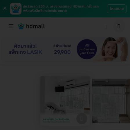
×
รับส่วนลด 200 บ. เพียงโหลดแอป HDmall ครั้งแรก
โหลดเลย
พร้อมรับสิทธิประโยชน์มากมาย