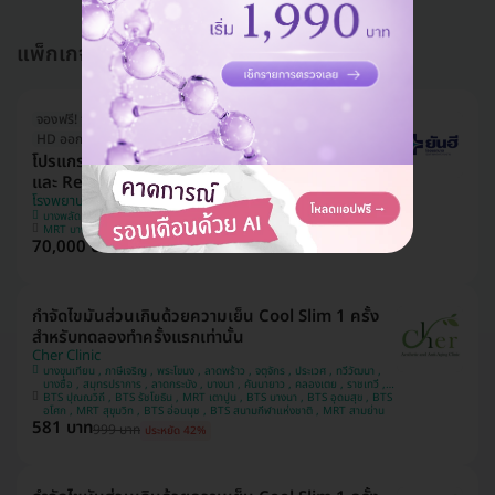
แพ็กเกจอื่นใน ดูด-สลายไขมัน
จองฟรี! จ่ายทีหลัง
HD ออกค่าประเมินให้! สูงสุด 1500 บ.
โปรแกรมดูดไขมันและกระชับผิวหนัง ด้วยเครื่อง PAL
และ Renuvion บริเวณท้องด้านล่าง 1 ครั้ง
โรงพยาบาลยันฮี
บางพลัด
MRT บางอ้อ
70,000 บาท
กำจัดไขมันส่วนเกินด้วยความเย็น Cool Slim 1 ครั้ง
สำหรับทดลองทำครั้งแรกเท่านั้น
Cher Clinic
บางขุนเทียน , ภาษีเจริญ , พระโขนง , ลาดพร้าว , จตุจักร , ประเวศ , ทวีวัฒนา ,
บางซื่อ , สมุทรปราการ , ลาดกระบัง , บางนา , คันนายาว , คลองเตย , ราชเทวี ,
BTS ปุณณวิถี , BTS รัชโยธิน , MRT เตาปูน , BTS บางนา , BTS อุดมสุข , BTS
ปทุมวัน , บางแค
อโศก , MRT สุขุมวิท , BTS อ่อนนุช , BTS สนามกีฬาแห่งชาติ , MRT สามย่าน
581 บาท
999 บาท
ประหยัด 42%