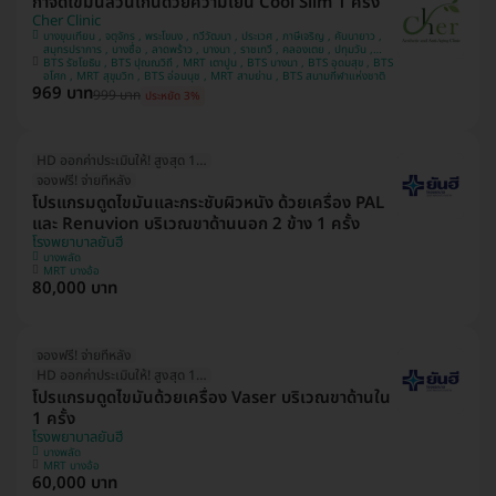
กำจัดไขมันส่วนเกินด้วยความเย็น Cool Slim 1 ครั้ง
Cher Clinic
บางขุนเทียน , จตุจักร , พระโขนง , ทวีวัฒนา , ประเวศ , ภาษีเจริญ , คันนายาว ,
สมุทรปราการ , บางซื่อ , ลาดพร้าว , บางนา , ราชเทวี , คลองเตย , ปทุมวัน ,
BTS รัชโยธิน , BTS ปุณณวิถี , MRT เตาปูน , BTS บางนา , BTS อุดมสุข , BTS
ลาดกระบัง , บางแค
อโศก , MRT สุขุมวิท , BTS อ่อนนุช , MRT สามย่าน , BTS สนามกีฬาแห่งชาติ
969 บาท
999 บาท
ประหยัด 3%
HD ออกค่าประเมินให้! สูงสุด 1500 บ.
จองฟรี! จ่ายทีหลัง
โปรแกรมดูดไขมันและกระชับผิวหนัง ด้วยเครื่อง PAL
และ Renuvion บริเวณขาด้านนอก 2 ข้าง 1 ครั้ง
โรงพยาบาลยันฮี
บางพลัด
MRT บางอ้อ
80,000 บาท
จองฟรี! จ่ายทีหลัง
HD ออกค่าประเมินให้! สูงสุด 1500 บ.
โปรแกรมดูดไขมันด้วยเครื่อง Vaser บริเวณขาด้านใน
1 ครั้ง
โรงพยาบาลยันฮี
บางพลัด
MRT บางอ้อ
60,000 บาท