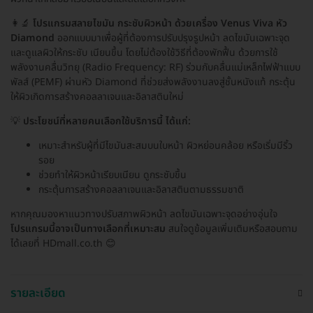
👩‍🔬
โปรแกรมสลายไขมัน กระชับผิวหน้า ด้วยเครื่อง Venus Viva หัว
Diamond
ออกแบบมาเพื่อผู้ที่ต้องการปรับปรุงรูปหน้า ลดไขมันเฉพาะจุด
และดูแลผิวให้กระชับ เนียนขึ้น โดยไม่ต้องใช้วิธีที่ต้องพักฟื้น ด้วยการใช้
พลังงานคลื่นวิทยุ (Radio Frequency: RF) ร่วมกับคลื่นแม่เหล็กไฟฟ้าแบบ
พัลส์ (PEMF) ผ่านหัว Diamond ที่ช่วยส่งพลังงานลงสู่ชั้นหนังแท้ กระตุ้น
ให้ผิวเกิดการสร้างคอลลาเจนและอิลาสตินใหม่
💡
ประโยชน์ที่หลายคนเลือกใช้บริการนี้ ได้แก่:
เหมาะสำหรับผู้ที่มีไขมันสะสมบนใบหน้า ผิวหย่อนคล้อย หรือเริ่มมีริ้ว
รอย
ช่วยทำให้ผิวหน้าเรียบเนียน ดูกระชับขึ้น
กระตุ้นการสร้างคอลลาเจนและอิลาสตินตามธรรมชาติ
หากคุณมองหาแนวทางปรับสภาพผิวหน้า ลดไขมันเฉพาะจุดอย่างอุ่นใจ
โปรแกรมนี้อาจเป็นทางเลือกที่เหมาะสม
สนใจดูข้อมูลเพิ่มเติมหรือสอบถาม
ได้เลยที่ HDmall.co.th 😊
รายละเอียด