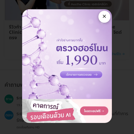
×
รีวิวทำ HIFU ยกกระชับหน้าด้วย UltraCelQ+ ที่ Aesthe
Clinic โดยนางสาวไทย สมุทรสงคราม แอมป์ ชนัญชิดา จิตต์
ตรง
อ่านรีวิว →
คำถามพบบ่อย
ระยะเวลาการทำ HIFU ใช้เวลานานเท่าไร?
ถาม
19 ธ.ค. 2024
ระยะเวลารับบริการประมาณ 30-90 นาที ขึ้นอยู่กับบริเวณที่ทำการ
ตอบ
รักษา.
ตอบโดยทีมงาน HD