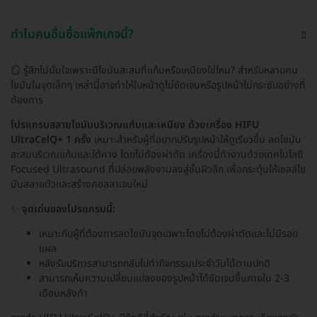
ทำไมคนอื่นซื้อแพ็กเกจนี้?
🪞 รู้สึกไม่มั่นใจเพราะมีไขมันสะสมที่แก้มหรือเหนียงใช่ไหม? สำหรับหลายคน
ไขมันในจุดเล็กๆ เหล่านี้อาจทำให้ใบหน้าดูไม่ชัดเจนหรือรูปหน้าไม่กระชับอย่างที่
ต้องการ
โปรแกรมสลายไขมันบริเวณแก้มและเหนียง ด้วยเครื่อง HIFU
UltraCelQ+ 1 ครั้ง
เหมาะสำหรับผู้ที่อยากปรับรูปหน้าให้ดูเรียวขึ้น ลดไขมัน
สะสมบริเวณแก้มและใต้คาง โดยไม่ต้องผ่าตัด เครื่องนี้ทำงานด้วยเทคโนโลยี
Focused Ultrasound ที่ปล่อยพลังงานลงสู่ชั้นผิวลึก เพื่อกระตุ้นให้เซลล์ไข
มันสลายตัวและสร้างคอลลาเจนใหม่
✨
จุดเด่นของโปรแกรมนี้:
เหมาะกับผู้ที่ต้องการลดไขมันจุดเฉพาะโดยไม่ต้องผ่าตัดและไม่มีรอย
แผล
หลังรับบริการสามารถกลับไปทำกิจกรรมประจำวันได้ตามปกติ
สามารถเห็นความเปลี่ยนแปลงของรูปหน้าได้ชัดเจนขึ้นภายใน 2-3
เดือนหลังทำ