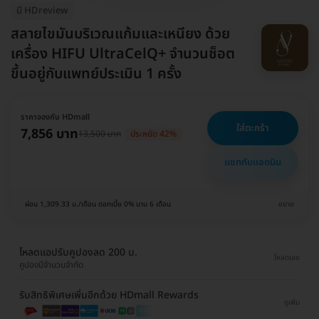
มี HDreview
สลายไขมันบริเวณแก้มและเหนียง ด้วย
เครื่อง HIFU UltraCelQ+ จำนวนช็อต
ขึ้นอยู่กับแพทย์ประเมิน 1 ครั้ง
ราคาจองกับ HDmall
ใส่ตะกร้า
7,856 บาท
13,500 บาท
ประหยัด 42%
แชทกับแอดมิน
ผ่อน 1,309.33 บ./เดือน ดอกเบี้ย 0% นาน 6 เดือน
ขยาย
โหลดแอปรับคูปองลด 200 บ.
โหลดเลย
คูปองมีจำนวนจำกัด
รับสิทธิพิเศษเพิ่มอีกด้วย HDmall Rewards
ดูเพิ่ม