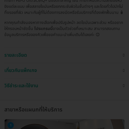
การทำ HIFU UltraCelQ+ มีข้อดีที่สำคัญ เช่น การกำหนดความลึกของหัว
ยิงแต่ละแบบ เพื่อสลายไขมันหรือยกกระชับผิวในชั้นต่างๆ และโดยทั่วไปมักไม่
ทิ้งรอยที่ผิว เหมาะกับผู้ที่ไม่ต้องการลงมีดหรือรับบริการที่ต้องพักฟื้นนาน 🧴
หากคุณกำลังมองหาทางเลือกเพื่อปรับรูปหน้า ลดไขมันเฉพาะส่วน หรืออยาก
ให้กรอบหน้าชัดขึ้น
โปรแกรมนี้
อาจเป็นตัวช่วยที่เหมาะสม สามารถสอบถาม
ข้อมูลบริการหรือจองคิวเพื่อขอคำแนะนำเพิ่มเติมได้เลยค่ะ 😊
รายละเอียด
เกี่ยวกับแพ็กเกจ
วิธีชำระและใช้งาน
สาขาหรือแผนกที่ให้บริการ
1