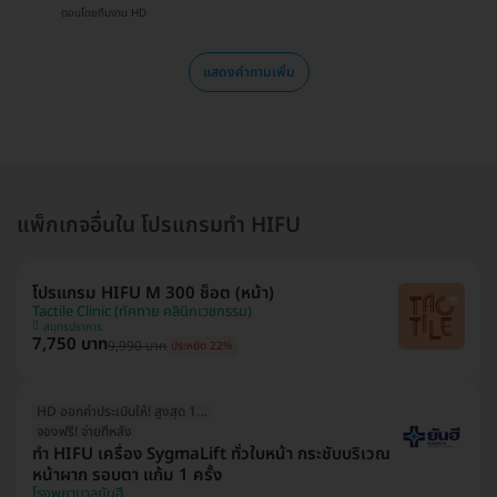
ตอบโดยทีมงาน HD
แสดงคำถามเพิ่ม
แพ็กเกจอื่นใน โปรแกรมทำ HIFU
โปรแกรม HIFU M 300 ช็อต (หน้า)
Tactile Clinic (ทัคทาย คลินิกเวชกรรม)
สมุทรปราการ
7,750 บาท
9,990 บาท
ประหยัด 22%
HD ออกค่าประเมินให้! สูงสุด 1000 บ.
จองฟรี! จ่ายทีหลัง
ทำ HIFU เครื่อง SygmaLift ทั่วใบหน้า กระชับบริเวณ
หน้าผาก รอบตา แก้ม 1 ครั้ง
โรงพยาบาลยันฮี