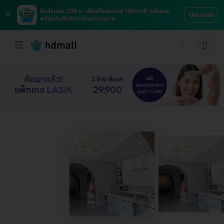
×
รับส่วนลด 200 บ. เพียงโหลดแอป HDmall ครั้งแรก
โหลดเลย
พร้อมรับสิทธิประโยชน์มากมาย