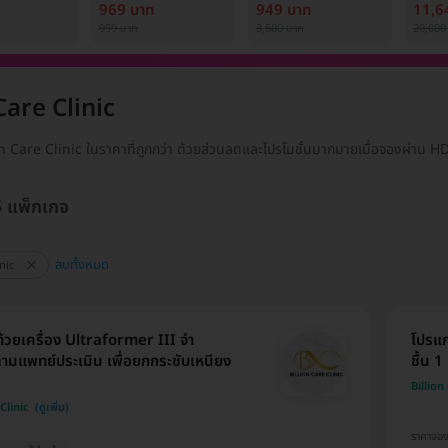
้ง (1 สิทธิ์/
ครั้ง
เพื่อปรับผิวกระจ่างใส
Medi
969 บาท
949 บาท
11,6
1 ครั้ง
999 บาท
3,500 บาท
20,000
Care Clinic
ion Care Clinic ในราคาที่ถูกกว่า ด้วยส่วนลดและโปรโมชั่นมากมายเมื่อจองผ่าน
5 แพ็กเกจ
ลบทั้งหมด
nic
้วยเครื่อง Ultraformer III จำ
โปรแก
มแพทย์ประเมิน เพื่อยกกระชับเหนียง
ชื้น 1 
Billion
Clinic
ราคาจอ