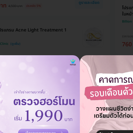
ดูรายละเอียด
บาท
4,500 บาท
ประหยัด 5%
โปรแก
ใบหน้
Billion
 โปรแกรม Acne Light Treatment 1
ราคาจอ
760
Clinic
HDmall
ดูรายละเอียด
ท
1,200 บาท
ประหยัด 19%
รักษา
Billion
ode กำจัดขนรักแร้ 1 ครั้ง
ราคาจอ
Clinic
485
HDmall
ดูรายละเอียด
ท
990 บาท
ประหยัด 22%
Meso 