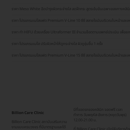
ราคา Meso White ฉีดบำรุงผิวกระจ่างใส ลดฝ้ากระ สูตรเข้มข้นเฉพาะของทางคลินิก 5
ราคา โปรแกรมเมโสแฟต Premium V-Line 10 ซีซี สลายไขมันบริเวณใบหน้าและเหน
ราคา ทำ HIFU ด้วยเครื่อง Ultraformer III จำนวนช็อตตามแพทย์ประเมิน เพื่อยกก
ราคา โปรแกรมเมโส ปรับผิวหน้าให้ดูกระจ่างใส ผิวดูชุ่มชื้น 1 ครั้ง
ราคา โปรแกรมเมโสแฟต Premium V-Line 15 ซีซี สลายไขมันบริเวณใบหน้าและเหน
มีที่จอดรถของคลินิก จอดฟรี เวลา
Billion Care Clinic
ทำการ วันพฤหัส-อังคาร (หยุดวันพุธ)
12.00-21.00 น.
Billion Care Clinic สถาบันเสริมความ
งามแบบครบวงจร ที่มีมาตรฐานและได้
ที่ Billion Care Clinic เปิดให้บริการด้า