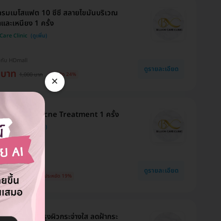
รมเมโสแฟต 10 ซีซี สลายไขมันบริเวณ
าและเหนียง 1 ครั้ง
 Care Clinic
งกับ HDmall
ดูรายละเอียด
 บาท
1,000 บาท
ประหยัด 24%
×
สิว โปรแกรม Acne Treatment 1 ครั้ง
 Care Clinic
งกับ HDmall
ดูรายละเอียด
 บาท
600 บาท
ประหยัด 19%
White ฉีดบำรุงผิวกระจ่างใส ลดฝ้ากระ