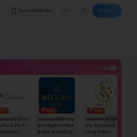
⋯
เข้าสู่ระบบ
โหลดแอปรับโค้ดเพิ่ม
ดูทั้งหมด
42%
-22%
-65%
เลเซอร์กำจัดขน
โปรแกรมดริปวิตามิน
คอร์สกำจัดขนขาท่อน
ร
นล่าง 2 ข้าง 5
สูตร Beglam Max
ล่าง ด้วยเลเซอร์
ห
ด้วยเลเซอร์
Bright ผิวขาวใส ดูมี
Long Pulse
ข