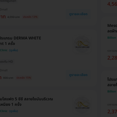
่องจากผู้นำเข้า
4,5
HDmall
ดูรายละเอียด
บาท
4,990 บาท
ประหยัด 13%
Meso 
ลดฝ้าก
 โปรแกรม DERMA WHITE
Billion
t 1 ครั้ง
Clinic
ราคาจอ
2,2
่อจองกับ HD
HDmall
ดูรายละเอียด
ท
800 บาท
ประหยัด 15%
โปรแ
สลายไ
Billion
มโสแฟต 5 ซีซี สลายไขมันบริเวณ
หนียง 1 ครั้ง
ราคาจอ
2,3
Clinic