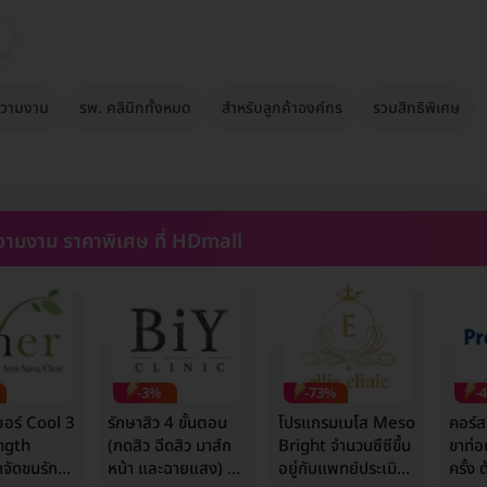
วามงาม
รพ. คลินิกทั้งหมด
สำหรับลูกค้าองค์กร
รวมสิทธิพิเศษ
ามงาม ราคาพิเศษ ที่ HDmall
-3%
-73%
-
ซอร์ Cool 3
รักษาสิว 4 ขั้นตอน
โปรแกรมเมโส Meso
คอร์ส
ngth
(กดสิว ฉีดสิว มาส์ก
Bright จำนวนซีซีขึ้น
ขาท่อ
จัดขนรักแร้
หน้า และฉายแสง) 1
อยู่กับแพทย์ประเมิน
ครั้ง 