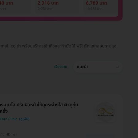
ostar Next
ออร่า
Nd:YAG 12 ครั้ง
ด
40 บาท
2,318 บาท
6,789 บาท
9
ภายใน 1 ปี สำหรับผู้
P
 บาท
2,990 บาท
19,188 บาท
1,
หญิงหรือผู้ชาย
1 
 HDmall.co.th พร้อมบริการเช็กคิวและทำนัดให้ ฟรี! ทักแชทสอบถามแอ
แนะนำ
เรียงตาม
รมเมโส ปรับผิวหน้าให้ดูกระจ่างใส ผิวดูชุ่ม
ครั้ง
 Care Clinic
งกับ HDmall