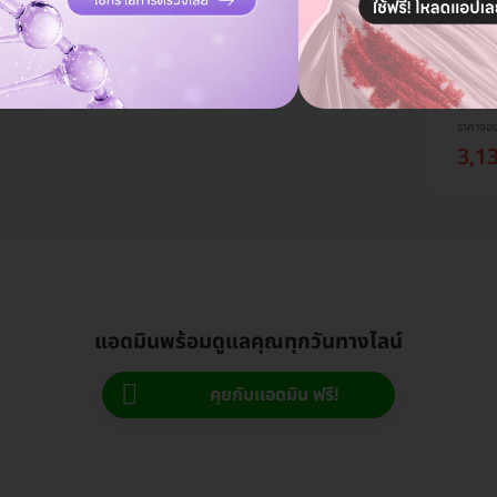
สูตรเ
Billion
ถูกที่
ราคาจอ
3,1
แอดมินพร้อมดูแลคุณทุกวันทางไลน์
คุยกับแอดมิน ฟรี!