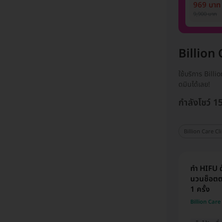
1 ปี 12 ครั
969 บาท
ท่าน)
9,900 บาท
Billion 
ใช้บริการ Bill
ดมินได้เลย!
กำลังโชว์ 1
Billion Care Cli
ทำ HIFU ด
นวนช็อตตา
1 ครั้ง
Billion Care 