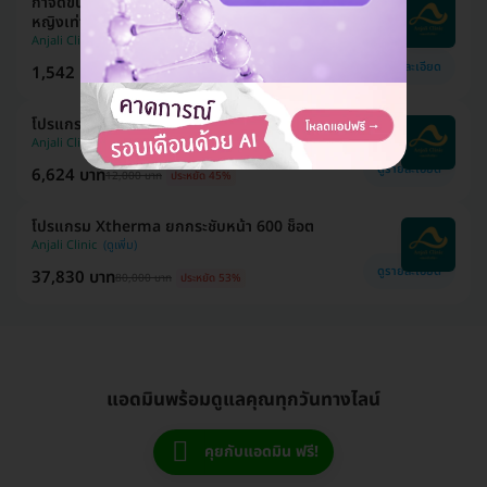
กำจัดขน Bikini ด้วย Diode Laser 1 ครั้ง สำหรับผู้
หญิงเท่านั้น
Anjali Clinic
ดูรายละเอียด
1,542 บาท
2,500 บาท
ประหยัด 38%
โปรแกรมฟิลเลอร์ 1 ซีซี (หน้า)
Anjali Clinic
ดูรายละเอียด
6,624 บาท
12,000 บาท
ประหยัด 45%
โปรแกรม Xtherma ยกกระชับหน้า 600 ช็อต
Anjali Clinic
ดูรายละเอียด
37,830 บาท
80,000 บาท
ประหยัด 53%
แอดมินพร้อมดูแลคุณทุกวันทางไลน์
คุยกับแอดมิน ฟรี!