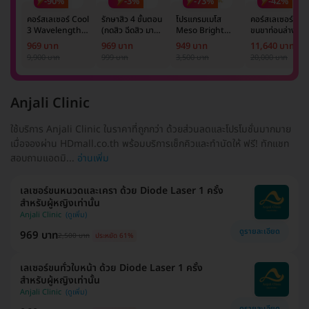
-90%
-3%
-73%
-42%
คอร์สเลเซอร์ Cool
รักษาสิว 4 ขั้นตอน
โปรแกรมเมโส
คอร์สเลเซอร์กำจั
3 Wavelength
(กดสิว ฉีดสิว มาส์ก
Meso Bright
ขนขาท่อนล่าง 2
Diode กำจัดขน
หน้า และฉายแสง)
จำนวนซีซีขึ้นอยู่กับ
ข้าง 5 ครั้ง ด้วย
969 บาท
969 บาท
949 บาท
11,640 บาท
รักแร้ 1 ปี 12 ครั้ง
1 ครั้ง
แพทย์ประเมิน เพื่อ
เลเซอร์
9,900 บาท
999 บาท
3,500 บาท
20,000 บาท
(1 สิทธิ์/ท่าน)
ปรับผิวกระจ่างใส 1
Mediostar Nex
ครั้ง
Anjali Clinic
ใช้บริการ Anjali Clinic ในราคาที่ถูกกว่า ด้วยส่วนลดและโปรโมชั่นมากมาย
เมื่อจองผ่าน HDmall.co.th พร้อมบริการเช็กคิวและทำนัดให้ ฟรี! ทักแชท
สอบถามแอดมิ...
อ่านเพิ่ม
เลเซอร์ขนหนวดและเครา ด้วย Diode Laser 1 ครั้ง
สำหรับผู้หญิงเท่านั้น
Anjali Clinic
ดูรายละเอียด
969 บาท
2,500 บาท
ประหยัด 61%
เลเซอร์ขนทั่วใบหน้า ด้วย Diode Laser 1 ครั้ง
สำหรับผู้หญิงเท่านั้น
Anjali Clinic
ดูรายละเอียด