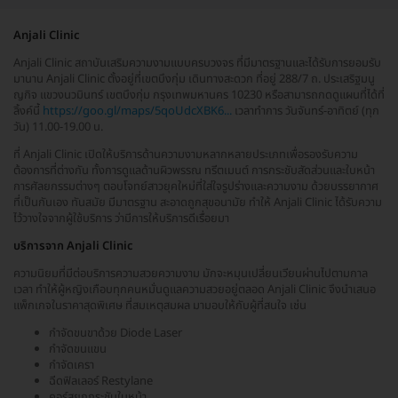
Anjali Clinic
Anjali Clinic สถาบันเสริมความงามแบบครบวงจร ที่มีมาตรฐานและได้รับการยอมรับ
มานาน Anjali Clinic ตั้งอยู่ที่เขตบึงกุ่ม เดินทางสะดวก ที่อยู่ 288/7 ถ. ประเสริฐมนู
ญกิจ แขวงนวมินทร์ เขตบึงกุ่ม กรุงเทพมหานคร 10230 หรือสามารถกดดูแผนที่ได้ที่
ลิ้งค์นี้
https://goo.gl/maps/5qoUdcXBK6...
เวลาทำการ วันจันทร์-อาทิตย์ (ทุก
วัน) 11.00-19.00 น.
ที่ Anjali Clinic เปิดให้บริการด้านความงามหลากหลายประเภทเพื่อรองรับความ
ต้องการที่ต่างกัน ทั้งการดูแลด้านผิวพรรณ ทรีตเมนต์ การกระชับสัดส่วนและใบหน้า
การศัลยกรรมต่างๆ ตอบโจทย์สาวยุคใหม่ที่ใส่ใจรูปร่างและความงาม ด้วยบรรยากาศ
ที่เป็นกันเอง ทันสมัย มีมาตรฐาน สะอาดถูกสุขอนามัย ทำให้ Anjali Clinic ได้รับความ
ไว้วางใจจากผู้ใช้บริการ ว่ามีการให้บริการดีเรื่อยมา
บริการจาก Anjali Clinic
ความนิยมที่มีต่อบริการความสวยความงาม มักจะหมุนเปลี่ยนเวียนผ่านไปตามกาล
เวลา ทำให้ผู้หญิงเกือบทุกคนหมั่นดูแลความสวยอยู่ตลอด Anjali Clinic จึงนำเสนอ
แพ็กเกจในราคาสุดพิเศษ ที่สมเหตุสมผล มามอบให้กับผู้ที่สนใจ เช่น
กำจัดขนขาด้วย Diode Laser
กำจัดขนแขน
กำจัดเครา
ฉีดฟิลเลอร์ Restylane
คอร์สยกกระชับใบหน้า