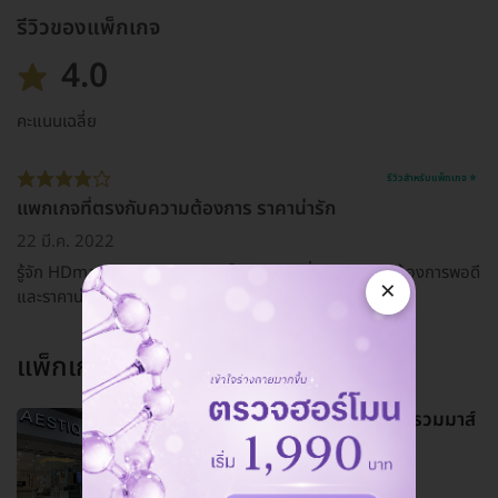
รีวิวของแพ็กเกจ
4.0
คะแนนเฉลี่ย
รีวิวสำหรับแพ็กเกจ ⭐
แพกเกจที่ตรงกับความต้องการ ราคาน่ารัก
22 มี.ค. 2022
รู้จัก HDmall จากทาง google เป็นแพกเกจที่ตรงกับความต้องการพอดี
×
และราคาน่ารักครับ
แพ็กเกจอื่นจาก
Aestiq Clinic
ทำทรีตเมนต์ดูแลผิวหน้า 12 ขั้นตอน รวมมาส์
กหน้าทองคำ 1 ครั้ง
1,930 บาท