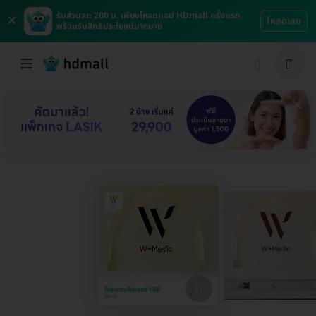
×
รับส่วนลด 200 บ. เพียงโหลดแอป HDmall ครั้งแรก
โหลดเลย
พร้อมรับสิทธิประโยชน์มากมาย