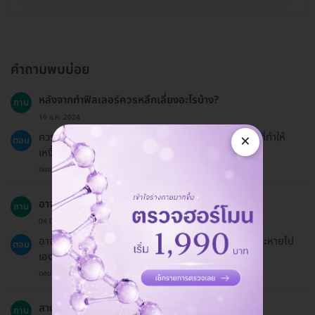
คำถามพบบ่อย
หลังจากทำฟิลเลอร์ควรหลีกเลี่ยงอะไรบ้าง?
ถาม
19 ธ.ค. 2024
ควรหลีกเลี่ยงการดื่มแอลกอฮอล์ สูบบุหรี่ และกิจกรรมที่ทำให้
×
ตอบ
เหงื่อออกมากในช่วง 14 วันหลังการทำ
ตอบโดยทีมงาน HD
อาจมีความเสี่ยงหรือผลข้างเคียงอะไรบ้าง?
ถาม
04 มิ.ย. 2024
อาจมีอาการบวมแดงหรือช้ำที่บริเวณที่ฉีด แต่โดยทั่วไปจะหายไป
ตอบ
เองภายใน 2-3 วัน
ตอบโดยทีมงาน HD
สามารถเปลี่ยนวันนัดหมายได้ไหม?
ถาม