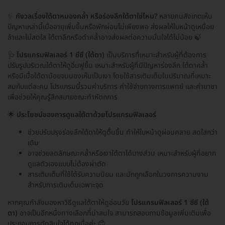
✨
กังวลเรื่องใต้ตาหมองคล้ำ หรือร่องลึกใต้ตาใช่ไหม?
หลายคนสังเกตเห็น
ปัญหาเหล่านี้เมื่ออายุเพิ่มขึ้นหรือพักผ่อนไม่เพียงพอ ส่งผลให้ใบหน้าดูเหนื่อย
ล้าและไม่สดใส ใต้ตาลึกหรือดำคล้ำอาจส่งผลต่อความมั่นใจได้ไม่น้อย 🍃
🩺
โปรแกรมฟิลเลอร์ 1 ซีซี (ใต้ตา)
เป็นบริการที่เหมาะสำหรับผู้ที่ต้องการ
ปรับรูปบริเวณใต้ตาให้ดูอิ่มฟูขึ้น เหมาะสำหรับผู้ที่มีปัญหาร่องลึก ใต้ตาคล้ำ
หรือมีเนื้อใต้ตาน้อยจนมองเห็นเป็นเงา โดยใช้สารเติมเต็มในปริมาณที่เหมาะ
สมกับแต่ละคน โปรแกรมนี้รวมค่าบริการ ค่าใช้จ่ายทางการแพทย์ และค่ายาชา
เพื่อช่วยให้คุณรู้สึกสบายขณะทำหัตถการ
🌟
ประโยชน์ของการดูแลใต้ตาด้วยโปรแกรมฟิลเลอร์
ช่วยปรับปรุงร่องลึกใต้ตาให้ดูตื้นขึ้น ทำให้ใบหน้าดูผ่อนคลาย สดใสกว่า
เดิม
อาจช่วยลดลักษณะคล้ำหรือเงาใต้ตาได้บางส่วน เหมาะสำหรับผู้ที่อยาก
ดูแลตัวเองแบบไม่ต้องผ่าตัด
สารเติมเต็มที่ใช้ได้รับความนิยม และมักถูกเลือกในวงการความงาม
สำหรับการเติมเต็มเฉพาะจุด
หากคุณกำลังมองหาวิธีดูแลใต้ตาให้ดูอ่อนวัย
โปรแกรมฟิลเลอร์ 1 ซีซี (ใต้
ตา)
อาจเป็นอีกหนึ่งทางเลือกที่น่าสนใจ สามารถสอบถามข้อมูลเพิ่มเติมเพื่อ
ประกอบการตัดสินใจได้ทุกเมื่อค่ะ 😊