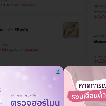
HDmall
บาท
16,900 บาท
ประหยัด 49%
เช็กได้! เ
ราคาจองกั
22,21
เลอร์ 1 ซีซี (หน้า)
Well Clini
โปรแกรมฟ
HDmall
 บาท
25,900 บาท
ประหยัด 52%
ราคาจองกั
14,30
ลเลอร์ 1 ซีซี (ปาก)
Well Clini
ทำ HIFU
HDmall
ช็อต เพื
 บาท
29,900 บาท
ประหยัด 52%
มี HDre