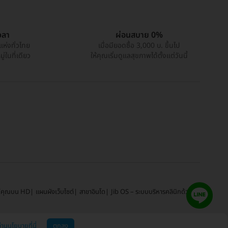
วลา
ผ่อนสบาย 0%
แห่งทั่วไทย
เมื่อมียอดซื้อ 3,000 บ. ขึ้นไป
่ในที่เดียว
ให้คุณเริ่มดูแลสุขภาพได้ตั้งแต่วันนี้
์คุณบน HD
แผนผังเว็บไซต์
สาขาอินโด
Jib OS – ระบบบริหารคลินิกด้วย AI
่านนโยบายที่นี่
ตกลง