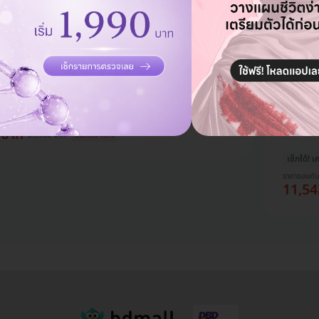
ราคาจองกั
8,245
้วยเครื่อง Ultraformer lll 400
ยกกระชับใบหน้า 1 ครั้ง ฟรี! 150
Well Clini
ทำ HIFU
่องจากผู้นำเข้า
ช็อต เพื
HDmall
ช็อต
 บาท
29,900 บาท
ประหยัด 48%
เช็กได้! เ
ราคาจองกั
11,54