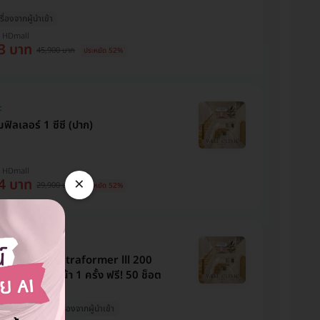
ครื่องจากผู้นำเข้า
บ HDmall
3 บาท
45,900 บาท
ประหยัด 52%
c
ิลเลอร์ 1 ซีซี (ปาก)
บ HDmall
×
4 บาท
29,900 บาท
ประหยัด 52%
c
 ด้วยเครื่อง Ultraformer lll 200
่อยกกระชับใบหน้า 1 ครั้ง ฟรี! 50 ช็อต
view
เช็กได้! เครื่องจากผู้นำเข้า