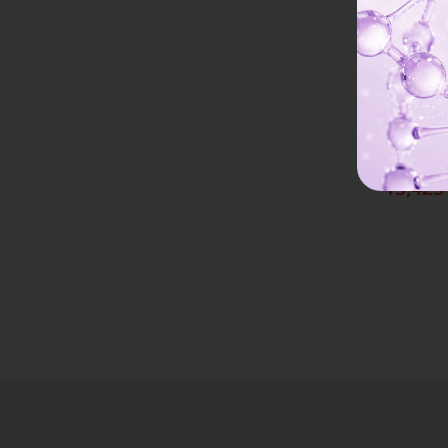
Well Clinic
ทำ HIFU ด
ช็อต เพื่อ
ช็อต
เช็กได้! เครื
ราคาจองกับ 
15,423