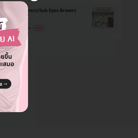
กรรมยกคิ้ว (Direct/Sub Eyes Brown)
งแรก)
40 บาท
39,990 บาท
-64%