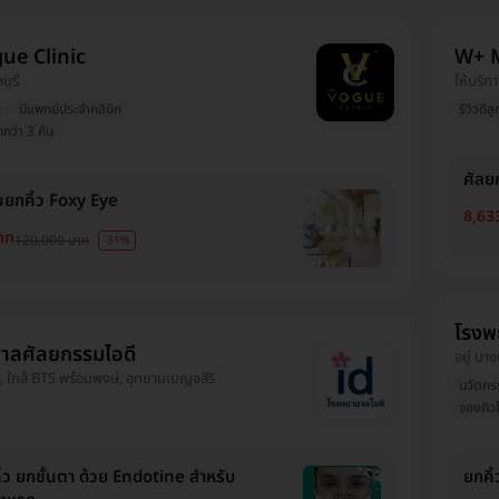
ue Clinic
W+ 
บุรี
ให้บริกา
ก
มีแพทย์ประจำคลินิก
รีวิวดีลู
กว่า 3 คัน
ศัลย
ยกคิ้ว Foxy Eye
8,63
าท
120,000 บาท
-31%
โรงพ
าลศัลยกรรมไอดี
อยู่ บา
, ใกล้ BTS พร้อมพงษ์, อุทยานเบญจสิริ
นวัตกร
จองคิวไ
ิ้ว ยกชั้นตา ด้วย Endotine สำหรับ
ยกคิ