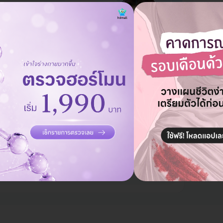
ศัลย
(ครั้
14,5
low Skin & Aesthetic
ยกคิ้ว (Endoscopic Brow Lift)
)
บาท
149,000 บาท
-18%