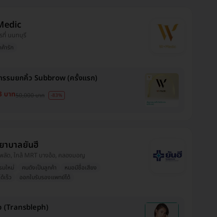
Medic
รที่ นนทบุรี
กค้ารัก
กรรมยกคิ้ว Subbrow (ครั้งแรก)
3 บาท
50,000 บาท
-83%
ยาบาลยันฮี
งพลัด, ใกล้ MRT บางอ้อ, คลองมอญ
รมใหม่
คนดังเป็นลูกค้า
หมอมีชื่อเสียง
ด้เร็ว
ออกใบรับรองแพทย์ได้
้ว (Transbleph)