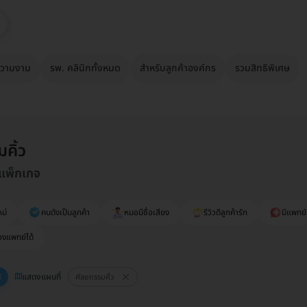
วามงาม
รพ. คลินิกทั้งหมด
สำหรับลูกค้าองค์กร
รวมสิทธิพิเศษ
คิ้ว
 แพ็กเกจ
ม่
คนดังเป็นลูกค้า
หมอมีชื่อเสียง
รีวิวดีลูกค้ารัก
มีแพทย์
องแพทย์ได้
แสดงแผนที่
ศัลยกรรมคิ้ว