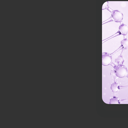
Vital G
อยู่ มีนบุรี
ศัลยกรรม
(ครั้งแรก
122,851 