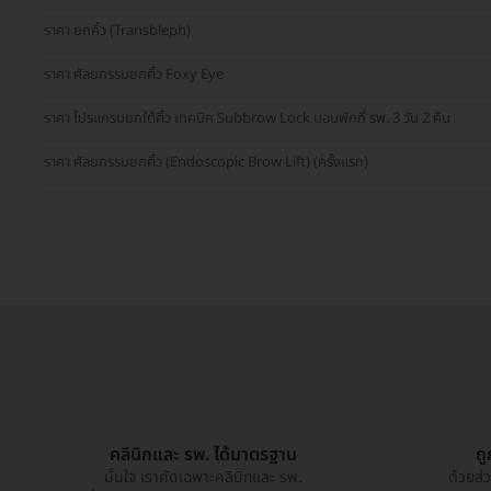
ราคา ยกคิ้ว (Transbleph)
ราคา ศัลยกรรมยกคิ้ว Foxy Eye
ราคา โปรแกรมยกใต้คิ้ว เทคนิค Subbrow Lock นอนพักที่ รพ. 3 วัน 2 คืน
ราคา ศัลยกรรมยกคิ้ว (Endoscopic Brow Lift) (ครั้งแรก)
คลินิกและ รพ. ได้มาตรฐาน
ถ
มั่นใจ เราคัดเฉพาะคลินิกและ รพ.
ด้วยส่