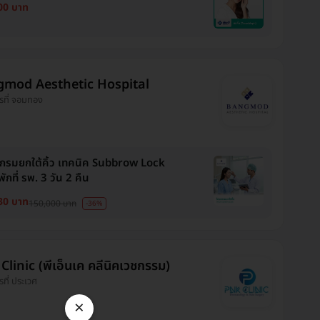
00 บาท
mod Aesthetic Hospital
ารที่ จอมทอง
กรมยกใต้คิ้ว เทคนิค Subbrow Lock
กที่ รพ. 3 วัน 2 คืน
30 บาท
150,000 บาท
-36%
linic (พีเอ็นเค คลีนิคเวชกรรม)
รที่ ประเวศ
×