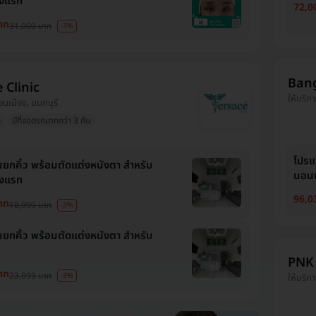
้งแรก
72,0
าท
31,000 บาท
-3%
Bang
 Clinic
ให้บริก
ดอนเมือง, นนทบุรี
ก
มีที่จอดรถมากกว่า 3 คัน
โปรแ
ยกคิ้ว พร้อมตัดแต่งหนังตา สำหรับ
นอนพั
้งแรก
96,0
าท
18,999 บาท
-3%
ยกคิ้ว พร้อมตัดแต่งหนังตา สำหรับ
PNK C
าท
23,999 บาท
-3%
ให้บริกา