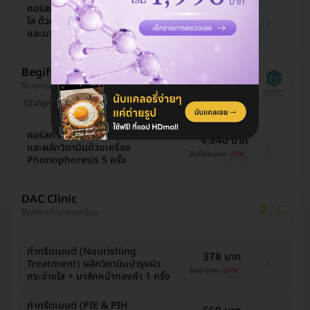
คอร์สบุฟเฟต์ทรีตเมนต์ปรับผิวกระจ่าง
7,275 บาท
ใส ด้วยการผลัดเซลล์ผิว ผลักวิตามิน
8,000 บาท
-9%
และมาส์กหน้า 5 ครั้ง
Begift Clinic
ให้บริการที่ ภูเก็ต
รีวิวดีลูกค้ารัก
มีแพทย์ประจำคลินิก
คอร์สทำทรีตเมนต์หน้า มาส์กทองคำ
4,840 บาท
และผลักวิตามินด้วยเครื่อง
7,500 บาท
-35%
Phonophoresis 5 ครั้ง
DAC Clinic
ให้บริการที่ บางกอกน้อย
ทำทรีตเมนต์ (Nourishing
378 บาท
Treatment) ผลักวิตามินบำรุงผิว
500 บาท
-24%
กระจ่างใส + มาส์กหน้าทองคำ 1 ครั้ง
ทำทรีตเมนต์ (PIE & PIH