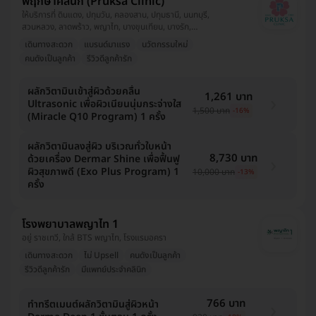
พฤกษาคลินิก (Pruksa Clinic)
ให้บริการที่ ดินแดง, ปทุมวัน, คลองสาน, ปทุมธานี, นนทบุรี,
สวนหลวง, ลาดพร้าว, พญาไท, บางขุนเทียน, บางรัก,
สมุทรปราการ, ลาดกระบัง, วังทองหลาง
เดินทางสะดวก
แบรนด์มาแรง
นวัตกรรมใหม่
คนดังเป็นลูกค้า
รีวิวดีลูกค้ารัก
ผลักวิตามินเข้าสู่ผิวด้วยคลื่น
1,261 บาท
Ultrasonic เพื่อผิวเนียนนุ่มกระจ่างใส
1,500 บาท
-16%
(Miracle Q10 Program) 1 ครั้ง
ผลักวิตามินลงสู่ผิว บริเวณทั่วใบหน้า
8,730 บาท
ด้วยเครื่อง Dermar Shine เพื่อฟื้นฟู
ผิวสุขภาพดี (Exo Plus Program) 1
10,000 บาท
-13%
ครั้ง
โรงพยาบาลพญาไท 1
อยู่ ราชเทวี, ใกล้ BTS พญาไท, โรงแรมอครา
เดินทางสะดวก
ไม่ Upsell
คนดังเป็นลูกค้า
รีวิวดีลูกค้ารัก
มีแพทย์ประจำคลินิก
766 บาท
ทำทรีตเมนต์ผลักวิตามินสู่ผิวหน้า