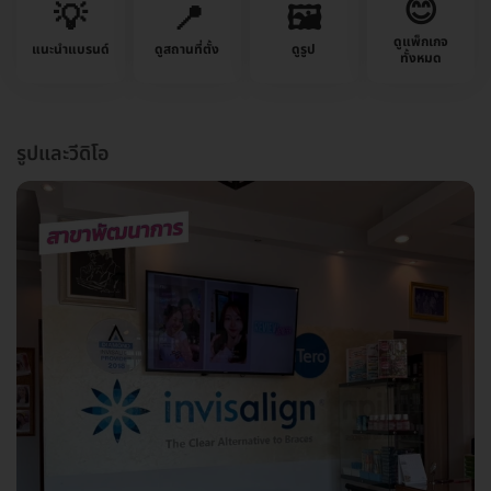
😊
💡
📍
🖼️
ดูแพ็กเกจ
แนะนำแบรนด์
ดูสถานที่ตั้ง
ดูรูป
ทั้งหมด
รูปและวีดิโอ