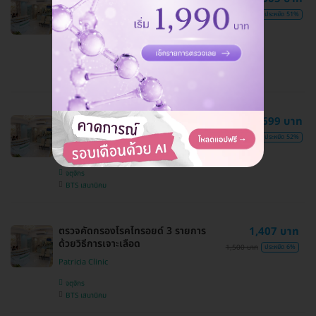
ผ่าตัดเอาซิลิโคนออกจากจมูก กรณีเคย
12,999 บาท
ประหยัด 51%
ทำมาจากที่อื่น
Patricia Clinic
จตุจักร
BTS เสนานิคม
ทำ HIFU ไม่จำกัดช็อต ขึ้นอยู่กับแพทย์
9,699 บาท
ประเมิน เพื่อยกกระชับแก้ม 1 ครั้ง
19,999 บาท
ประหยัด 52%
Patricia Clinic
จตุจักร
BTS เสนานิคม
ตรวจคัดกรองโรคไทรอยด์ 3 รายการ
1,407 บาท
ด้วยวิธีการเจาะเลือด
1,500 บาท
ประหยัด 6%
Patricia Clinic
จตุจักร
BTS เสนานิคม