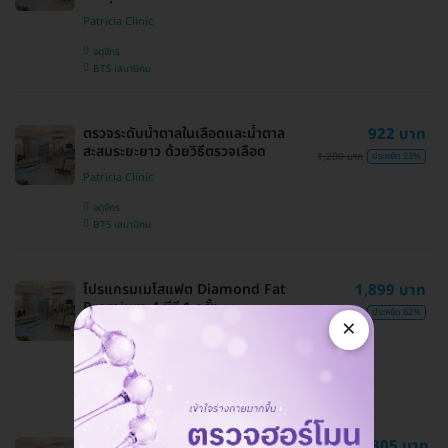
Patricia Clinic
จตุจักร
BTS เสนานิคม
ตรวจระดับน้ำตาลในเลือดและน้ำตาล
922 บาท
สะสมระยะยาว ด้วยวิธีตรวจเลือด
1,200 บาท
ประหยัด 23%
Patricia Clinic
จตุจักร
BTS เสนานิคม
โปรแกรมเมโสแฟต Diamond Fat
1,899 บาท
Premium 4 ซีซี 1 ครั้ง
4,999 บาท
ประหยัด 62%
×
Patricia Clinic
จตุจักร
BTS เสนานิคม
6,305 บาท
ปรึกษาแพทย์ก่อนทำ ฟรี!