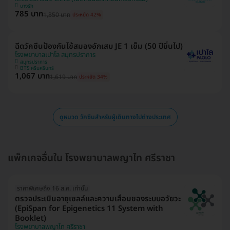
บางรัก
785 บาท
1,350 บาท
ประหยัด 42%
ฉีดวัคซีนป้องกันไข้สมองอักเสบ JE 1 เข็ม (50 ปีขึ้นไป)
โรงพยาบาลเปาโล สมุทรปราการ
สมุทรปราการ
BTS ศรีนครินทร์
1,067 บาท
1,619 บาท
ประหยัด 34%
ดูหมวด วัคซีนสำหรับผู้เดินทางไปต่างประเทศ
แพ็กเกจอื่นใน โรงพยาบาลพญาไท ศรีราชา
ราคาพิเศษถึง 16 ส.ค. เท่านั้น
ตรวจประเมินอายุเซลล์และความเสื่อมของระบบอวัยวะ
(EpiSpan for Epigenetics 11 System with
Booklet)
โรงพยาบาลพญาไท ศรีราชา