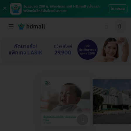
×
รับส่วนลด 200 บ. เพียงโหลดแอป HDmall ครั้งแรก
โหลดเลย
พร้อมรับสิทธิประโยชน์มากมาย