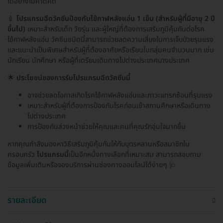
ได้อย่างไม่คาดคิด
💉
โปรแกรมฉีดวัคซีนป้องกันไข้กาฬหลังแอ่น 1 เข็ม (สำหรับผู้ที่มีอายุ 2 ปี
ขึ้นไป)
เหมาะสำหรับเด็ก วัยรุ่น และผู้ใหญ่ที่ต้องการเสริมภูมิคุ้มกันต่อโรค
ไข้กาฬหลังแอ่น วัคซีนชนิดนี้สามารถช่วยลดความเสี่ยงในการเจ็บป่วยรุนแรง
และแนะนำเป็นพิเศษสำหรับผู้ที่ต้องอาศัยหรือเรียนในกลุ่มคนจำนวนมาก เช่น
นักเรียน นักศึกษา หรือผู้ที่เตรียมเดินทางไปต่างประเทศบางประเทศ
🌟
ประโยชน์ของการรับโปรแกรมฉีดวัคซีนนี้
อาจช่วยลดโอกาสเกิดโรคไข้กาฬหลังแอ่นและภาวะแทรกซ้อนที่รุนแรง
เหมาะสำหรับผู้ที่ต้องการป้องกันโรคก่อนเข้าสถานศึกษาหรือเดินทาง
ไปต่างประเทศ
การป้องกันล่วงหน้าช่วยให้คุณและคนที่คุณรักอุ่นใจมากขึ้น
หากคุณกำลังมองหาวิธีเสริมภูมิคุ้มกันให้กับบุตรหลานหรือสมาชิกใน
ครอบครัว
โปรแกรมนี้
เป็นอีกหนึ่งทางเลือกที่เหมาะสม สามารถสอบถาม
ข้อมูลเพิ่มเติมหรือจองบริการผ่านช่องทางออนไลน์ได้ง่ายๆ 🩺
รายละเอียด