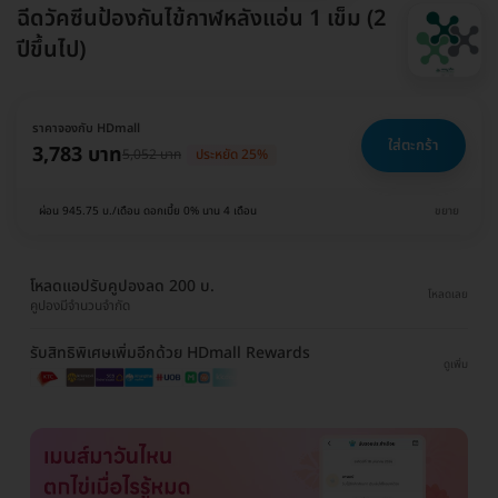
ฉีดวัคซีนป้องกันไข้กาฬหลังแอ่น 1 เข็ม (2
ปีขึ้นไป)
ราคาจองกับ HDmall
ใส่ตะกร้า
3,783 บาท
5,052 บาท
ประหยัด 25%
ผ่อน 945.75 บ./เดือน ดอกเบี้ย 0% นาน 4 เดือน
ขยาย
โหลดแอปรับคูปองลด 200 บ.
โหลดเลย
คูปองมีจำนวนจำกัด
รับสิทธิพิเศษเพิ่มอีกด้วย HDmall Rewards
ดูเพิ่ม