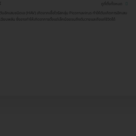
ี
ดูที่ตั้งทั้งหมด
สตับอักเสบชนิดเอ (HAV) เกิดจากเชื้อไวรัสกลุ่ม Picornavirus ทำให้ตับเกิดการอักเสบ
ฉียบพลัน ซึ่งอาจทำให้เกิดอาการตั้งแต่เล็กน้อยจนถึงตับวายและถึงแก่ชีวิตได้