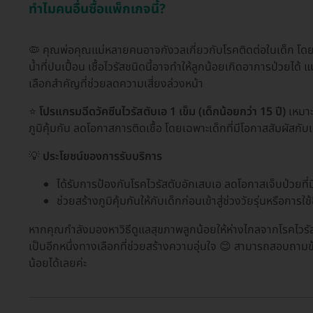
ทำไมคนอื่นซื้อแพ็กเกจนี้?
🦠 คุณพ่อคุณแม่หลายคนอาจกังวลเกี่ยวกับโรคติดต่อในเด็ก โดย
น้ำที่ปนเปื้อน เชื้อไวรัสชนิดนี้อาจทำให้ลูกน้อยเกิดอาการป่วยได
เลือกสำคัญที่ช่วยลดความเสี่ยงล่วงหน้า
⭐
โปรแกรมฉีดวัคซีนไวรัสตับเอ 1 เข็ม (เด็กน้อยกว่า 15 ปี)
เหมาะส
ภูมิคุ้มกัน ลดโอกาสการติดเชื้อ โดยเฉพาะเด็กที่มีโอกาสสัมผัสกับแห
💡
ประโยชน์ของการรับบริการ
ได้รับการป้องกันโรคไวรัสตับอักเสบเอ ลดโอกาสเจ็บป่วยที
ช่วยสร้างภูมิคุ้มกันให้กับเด็กก่อนเข้าสู่ช่วงวัยรุ่นหรือการใ
หากคุณกำลังมองหาวิธีดูแลสุขภาพลูกน้อยให้ห่างไกลจากโรคไวรั
เป็นอีกหนึ่งทางเลือกที่ช่วยสร้างความอุ่นใจ 😊 สามารถสอบถามข้อ
น้อยได้เลยค่ะ