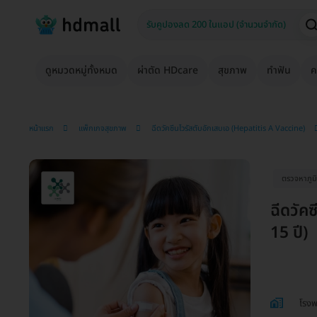
ดูหมวดหมู่ทั้งหมด
ผ่าตัด HDcare
สุขภาพ
ทำฟัน
ค
หน้าแรก
แพ็กเกจสุขภาพ
ฉีดวัคซีนไวรัสตับอักเสบเอ (Hepatitis A Vaccine)
ตรวจหาภูมิ
ฉีดวัคซ
15 ปี)
โรงพ