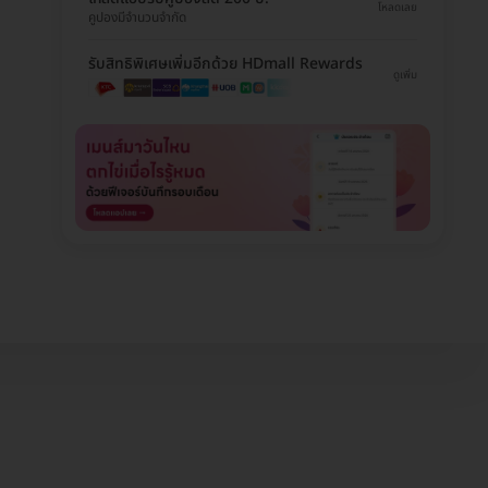
โหลดเลย
คูปองมีจำนวนจำกัด
รับสิทธิพิเศษเพิ่มอีกด้วย HDmall Rewards
ดูเพิ่ม