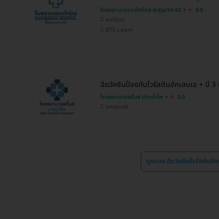
โรงพยาบาลรวมใจรักษ์ @สุขุมวิท 62
4.9
พระโขนง
BTS บางจาก
ฉีดวัคซีนป้องกันไวรัสตับอักเสบเอ + บี 3 เ
โรงพยาบาลพริ้นซ์ ปากน้ำโพ
5.0
นครสวรรค์
ดูหมวด ฉีดวัคซีนไวรัสตับอ