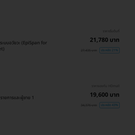
ราคาเริ่มต้นที่
21,780 บาท
งระบบอวัยวะ (EpiSpan for
et)
27,435 บาท
ประหยัด 21%
ราคาจองกับ HDmall
19,600 บาท
 รายการและผู้ชาย 1
34,376 บาท
ประหยัด 43%