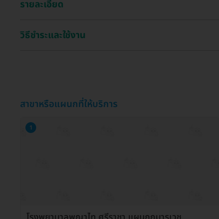
รายละเอียด
วิธีชำระและใช้งาน
สาขาหรือแผนกที่ให้บริการ
1
โรงพยาบาลพญาไท ศรีราชา แผนกกุมารเวช