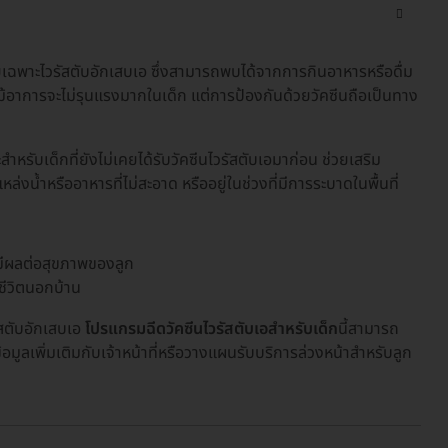
เฉพาะไวรัสตับอักเสบเอ ซึ่งสามารถพบได้จากการกินอาหารหรือดื่ม
้ แม้อาการจะไม่รุนแรงมากในเด็ก แต่การป้องกันด้วยวัคซีนถือเป็นทาง
ำหรับเด็กที่ยังไม่เคยได้รับวัคซีนไวรัสตับเอมาก่อน ช่วยเสริม
ล่งน้ำหรืออาหารที่ไม่สะอาด หรืออยู่ในช่วงที่มีการระบาดในพื้นที่
่มีผลต่อสุขภาพของลูก
ช้ชีวิตนอกบ้าน
สตับอักเสบเอ
โปรแกรมฉีดวัคซีนไวรัสตับเอสำหรับเด็ก
นี้สามารถ
มูลเพิ่มเติมกับเจ้าหน้าที่หรือวางแผนรับบริการล่วงหน้าสำหรับลูก