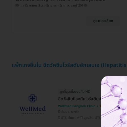
90 ถ. ศรีราชานคร 3 ต. ศรีราชา อ. ศรีราชา จ. ชลบุรี 20110
ดูรายละเอียด
แพ็กเกจอื่นใน ฉีดวัคซีนไวรัสตับอักเสบเอ (Hepatiti
ถูกที่สุดเมื่อจองกับ HD
ฉีดวัคซีนป้องกันไวรัสตับอักเสบเอ 1 เข็ม
Wellmed Bangkok Clinic
4.9
วัฒนา , บางรัก
BTS อโศก , MRT สุขุมวิท , BTS ศาลาแดง , MRT