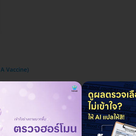
s A Vaccine)
ราคาจองกับ HDmall
1,612 บาท
1,750 บาท
ประหยัด 8%
 สีลม