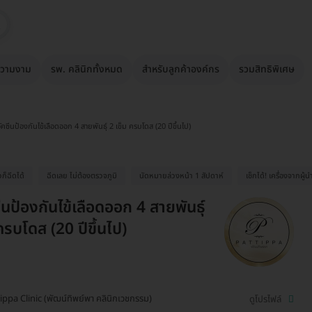
วามงาม
รพ. คลินิกทั้งหมด
สำหรับลูกค้าองค์กร
รวมสิทธิพิเศษ
ัคซีนป้องกันไข้เลือดออก 4 สายพันธุ์ 2 เข็ม ครบโดส (20 ปีขึ้นไป)
ก็ฉีดได้
ฉีดเลย ไม่ต้องตรวจภูมิ
นัดหมายล่วงหน้า 1 สัปดาห์
เช็กได้! เครื่องจากผู้น
ีนป้องกันไข้เลือดออก 4 สายพันธุ์
ครบโดส (20 ปีขึ้นไป)
ippa Clinic (พัฒน์ทิพย์พา คลินิกเวชกรรม)
ดูโปรไฟล์