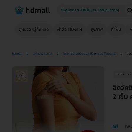
ดูหมวดหมู่ทั้งหมด
ผ่าตัด HDcare
สุขภาพ
ทำฟัน
ค
หน้าแรก
แพ็กเกจสุขภาพ
ฉีดวัคซีนไข้เลือดออก (Dengue Vaccine)
ฉีดว
เคยเป็นแล้ว
ฉีดวัคซ
2 เข็ม 
Patt