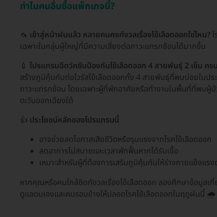
ทำไมคนอื่นซื้อแพ็กเกจนี้?
🦟
เข้าสู่หน้าฝนแล้ว หลายคนคงกังวลเรื่องไข้เลือดออกใช่ไหม?
โร
เฉพาะในกลุ่มผู้ใหญ่ที่มีความเสี่ยงต่อภาวะแทรกซ้อนได้มากขึ้น
💉
โปรแกรมฉีดวัคซีนป้องกันไข้เลือดออก 4 สายพันธุ์ 2 เข็ม ครบโด
สร้างภูมิคุ้มกันต่อไวรัสไข้เลือดออกทั้ง 4 สายพันธุ์ที่พบบ่อยใน
ภาวะแทรกซ้อน โดยเฉพาะผู้ที่พักอาศัยหรือทำงานในพื้นที่ที่พบผู
ตะวันออกเฉียงใต้
👍
ประโยชน์หลักของโปรแกรมนี้
อาจช่วยลดโอกาสเสียชีวิตหรือรุนแรงจากโรคไข้เลือดออก
ลดอาการไม่สบายและเวลาพักฟื้นหากได้รับเชื้อ
เหมาะสำหรับผู้ที่ต้องการเสริมภูมิคุ้มกันให้ร่างกายแข็งแร
หากคุณหรือคนใกล้ชิดกังวลเรื่องไข้เลือดออก ลองศึกษาข้อมูลเกี
ดูแลตนเองและคนรอบข้างให้ปลอดโรคไข้เลือดออกในฤดูฝนนี้ 🌧️