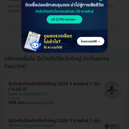
ห้อง A112 ชั้น 1 ส A อาคารซัน ทาวเวอร์ จอมพล แขวงจอมพล เขตจตุจักร
กรุงเทพมหานคร 10900
ดูรายละเอียด
แพ็กเกจอื่นใน ฉีดวัคซีนไข้หวัดใหญ่ (Influenza
Vaccine)
ฉีดวัคซีนป้องกันไข้หวัดใหญ่ 2026 4 สายพันธุ์ 1 เข็ม
(15-65 ปี)
โรงพยาบาลอนันต์พัฒนา 2
นนทบุรี
594 บาท
900 บาท
ประหยัด 34%
ฉีดวัคซีนป้องกันไข้หวัดใหญ่ 2026 3 สายพันธุ์ 1 เข็ม
SEMed Living Care Hospital