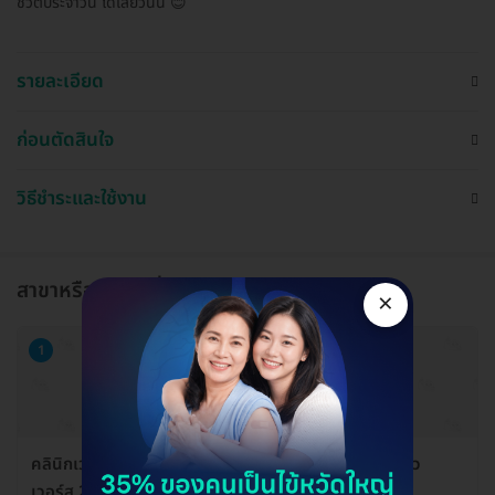
ชีวิตประจำวัน ได้เลยวันนี้ 😊
รายละเอียด
ก่อนตัดสินใจ
วิธีชำระและใช้งาน
สาขาหรือแผนกที่ให้บริการ
×
1
คลินิกเวชกรรม พญาไท-เปาโล สหคลินิกเปาโล สาขาซันทาว
เวอร์ส 2