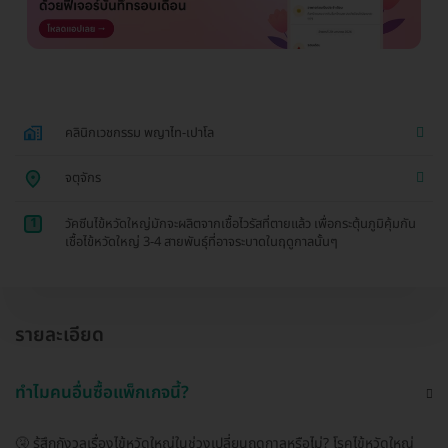
คลินิกเวชกรรม พญาไท-เปาโล
จตุจักร
1
วัคซีนไข้หวัดใหญ่มักจะผลิตจากเชื้อไวรัสที่ตายแล้ว เพื่อกระตุ้นภูมิคุ้มกัน
เชื้อไข้หวัดใหญ่ 3-4 สายพันธ์ุที่อาจระบาดในฤดูกาลนั้นๆ
รายละเอียด
ทำไมคนอื่นซื้อแพ็กเกจนี้?
🤧 รู้สึกกังวลเรื่องไข้หวัดใหญ่ในช่วงเปลี่ยนฤดูกาลหรือไม่? โรคไข้หวัดใหญ่