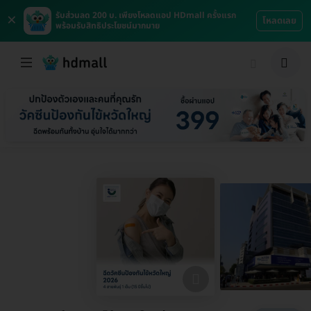
×
รับส่วนลด 200 บ. เพียงโหลดแอป HDmall ครั้งแรก
โหลดเลย
พร้อมรับสิทธิประโยชน์มากมาย