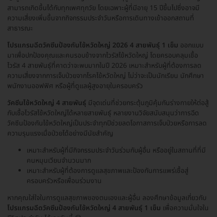
สามารถเกิดขึ้นได้กับทุกเพศทุกวัย โดยเฉพาะผู้ที่มีอายุ 15 ปีขึ้นไปซึ่งอาจมี
ความเสี่ยงเพิ่มขึ้นจากกิจกรรมประจำวันหรือการเดินทางเข้าออกสถานที่
สาธารณะ
โปรแกรมฉีดวัคซีนป้องกันไข้หวัดใหญ่ 2026 4 สายพันธุ์ 1 เข็ม
ออกแบบ
มาเพื่อปกป้องคุณและคนรอบข้างจากไวรัสไข้หวัดใหญ่ โดยครอบคลุมเชื้อ
ไวรัส 4 สายพันธุ์ที่คาดว่าจะพบมากในปี 2026 เหมาะสำหรับผู้ที่ต้องการลด
ความเสี่ยงจากการเจ็บป่วยจากโรคไข้หวัดใหญ่ ไม่ว่าจะเป็นนักเรียน นักศึกษา
พนักงานออฟฟิศ หรือผู้ที่ดูแลผู้สูงอายุในครอบครัว
วัคซีนไข้หวัดใหญ่ 4 สายพันธุ์
มีจุดเด่นที่ช่วยกระตุ้นภูมิคุ้มกันร่างกายให้ต่อสู้
กับเชื้อไวรัสไข้หวัดใหญ่ได้หลายสายพันธุ์ หลายงานวิจัยสนับสนุนว่าการฉีด
วัคซีนป้องกันไข้หวัดใหญ่เป็นประจำทุกปีช่วยลดโอกาสการเจ็บป่วยหรือการลด
ความรุนแรงเมื่อป่วยได้อย่างมีนัยสำคัญ
เหมาะสำหรับผู้ที่มีกิจกรรมประจำวันร่วมกับผู้อื่น หรืออยู่ในสถานที่ที่มี
คนหมุนเวียนจำนวนมาก
เหมาะสำหรับผู้ที่ต้องการดูแลสุขภาพและป้องกันการแพร่เชื้อสู่
ครอบครัวหรือเพื่อนร่วมงาน
หากคุณใส่ใจในการดูแลสุขภาพของตนเองและผู้อื่น ลองศึกษาข้อมูลเกี่ยวกับ
โปรแกรมฉีดวัคซีนป้องกันไข้หวัดใหญ่ 4 สายพันธุ์ 1 เข็ม
เพื่อความมั่นใจใน