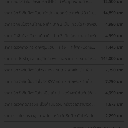
ราคา คอร์สทำไฮเปอร์แบริก (HBOT) ฟื้นฟูร่างกายด้วย
12,500 บาท
ออกซิเจนบริสุทธิ์ 60 นาที 10 ครั้ง
ราคา ฉีดวัคซีนป้องกันมะเร็งปากมดลูก 9 สายพันธุ์ 3 เข็ม
14,890 บาท
สำหรับผู้ที่มีอายุ 15 ปีขึ้น ราคาพิเศษ
ราคา วัคซีนป้องกันโรคมือ เท้า ปาก 2 เข็ม (ครบโดส) สำหรับ
4,990 บาท
เด็กอายุ 6 เดือน-5 ปี
ราคา วัคซีนป้องกันโรคมือ เท้า ปาก 2 เข็ม (ครบโดส) สำหรับ
4,990 บาท
เด็กอายุ 6 เดือน-5 ปี
ราคา ตรวจภาวะกระดูกพรุนแขน + หลัง + สะโพก (Bone
1,445 บาท
Density 3 Parts) ด้วยเครื่อง DEXA Scan (40 ปีขึ้นไป)
ราคา ทำ ICSI ดูแลโดยสูตินรีแพทย์ เฉพาะทางเวชศาสตร์
144,000 บาท
การเจริญพันธ์ุ
ราคา ฉีดวัคซีนป้องกันไวรัส RSV ชนิด 2 สายพันธ์ุ 1 เข็ม
7,790 บาท
ราคา ฉีดวัคซีนป้องกันไวรัส RSV ชนิด 2 สายพันธ์ุ 1 เข็ม
7,790 บาท
ราคา ฉีดวัคซีนป้องกันโรคมือ เท้า ปาก สร้างภูมิคุ้มกันให้ลูก
4,990 บาท
ราคา ตรวจคัดกรองมะเร็งเต้านมด้วยเครื่องอัลตราซาวด์
1,673 บาท
(Ultrasound of Breast) (ผู้หญิงน้อยกว่า 35 ปี)
ราคา รวมโปรตรวจสุขภาพตับและฉีดวัคซีนป้องกันไวรัสตับ
2,290 บาท
อักเสบ ราคาพิเศษ! เลือกตรวจใกล้บ้านได้