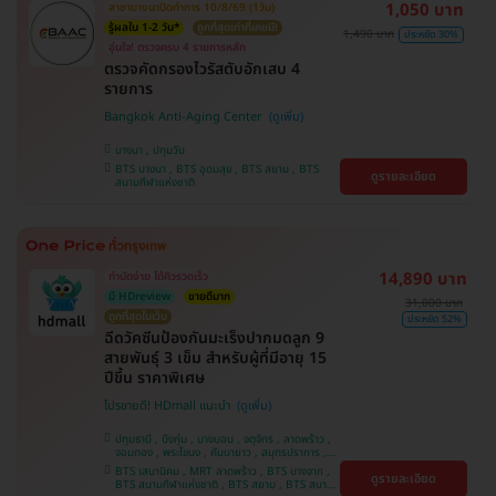
1,050 บาท
สาขาบางนาปิดทำการ 10/8/69 (1วัน)
รู้ผลใน 1-2 วัน*
ถูกที่สุดเท่าที่เคยมี!
1,490 บาท
ประหยัด 30%
อุ่นใจ! ตรวจครบ 4 รายการหลัก
ตรวจคัดกรองไวรัสตับอักเสบ 4
รายการ
Bangkok Anti-Aging Center
บางนา , ปทุมวัน
BTS บางนา , BTS อุดมสุข , BTS สยาม , BTS
ดูรายละเอียด
สนามกีฬาแห่งชาติ
14,890 บาท
ทำนัดง่าย ได้คิวรวดเร็ว
มี HDreview
ขายดีมาก
31,000 บาท
ถูกที่สุดในเว็บ
ประหยัด 52%
ฉีดวัคซีนป้องกันมะเร็งปากมดลูก 9
สายพันธุ์ 3 เข็ม สำหรับผู้ที่มีอายุ 15
ปีขึ้น ราคาพิเศษ
โปรขายดี! HDmall แนะนำ
ปทุมธานี , บึงกุ่ม , บางบอน , จตุจักร , ลาดพร้าว ,
จอมทอง , พระโขนง , คันนายาว , สมุทรปราการ ,
ปทุมวัน , พญาไท , หนองแขม , บางรัก ,
BTS เสนานิคม , MRT ลาดพร้าว , BTS บางจาก ,
ดูรายละเอียด
ราษฎร์บูรณะ , ภาษีเจริญ , ราชเทวี , บริการถึงบ้าน ,
BTS สนามกีฬาแห่งชาติ , BTS สยาม , BTS สนาม
บางนา , ตลิ่งชัน , คลองเตย