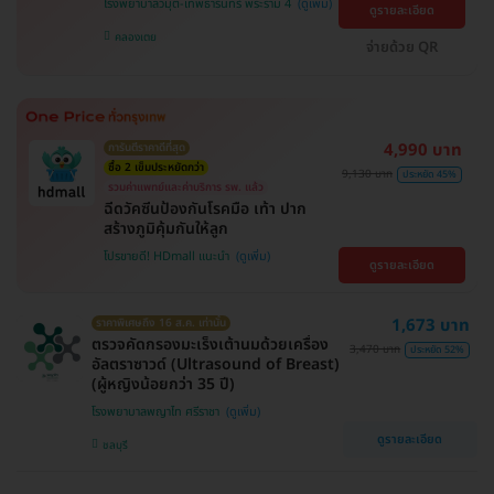
โรงพยาบาลวิมุต-เทพธารินทร์ พระราม 4
ดูรายละเอียด
คลองเตย
จ่ายด้วย QR
4,990 บาท
การันตีราคาดีที่สุด
ซื้อ 2 เข็มประหยัดกว่า
9,130 บาท
ประหยัด 45%
รวมค่าแพทย์และค่าบริการ รพ. แล้ว
ฉีดวัคซีนป้องกันโรคมือ เท้า ปาก
สร้างภูมิคุ้มกันให้ลูก
โปรขายดี! HDmall แนะนำ
ดูรายละเอียด
1,673 บาท
ราคาพิเศษถึง 16 ส.ค. เท่านั้น
ตรวจคัดกรองมะเร็งเต้านมด้วยเครื่อง
3,470 บาท
ประหยัด 52%
อัลตราซาวด์ (Ultrasound of Breast)
(ผู้หญิงน้อยกว่า 35 ปี)
โรงพยาบาลพญาไท ศรีราชา
ดูรายละเอียด
ชลบุรี