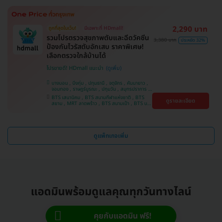
2,290 บาท
ถูกที่สุดในเว็บ!
มีเฉพาะที่ HDmall!
รวมโปรตรวจสุขภาพตับและฉีดวัคซีน
3,380 บาท
ประหยัด 32%
ป้องกันไวรัสตับอักเสบ ราคาพิเศษ!
เลือกตรวจใกล้บ้านได้
โปรขายดี! HDmall แนะนำ
บางบอน , บึงกุ่ม , ปทุมธานี , จตุจักร , คันนายาว ,
จอมทอง , ราษฎร์บูรณะ , ปทุมวัน , สมุทรปราการ ,
ลาดพร้าว , พญาไท , ภาษีเจริญ , พระโขนง , บางรัก
BTS เสนานิคม , BTS สนามกีฬาแห่งชาติ , BTS
ดูรายละเอียด
, หนองแขม , บริการถึงบ้าน , ราชเทวี , บางนา ,
สยาม , MRT ลาดพร้าว , BTS สนามเป้า , BTS บาง
คลองเตย , ตลิ่งชัน
หว้า , MRT บางไผ่ , MRT บางหว้า , BTS บางจาก ,
BTS ปุณณวิถี , BTS พญาไท , BTS อุดมสุข , BTS
บางนา , BTS ศรีนครินทร์ , BTS สะพานควาย
ดูแพ็กเกจเพิ่ม
แอดมินพร้อมดูแลคุณทุกวันทางไลน์
คุยกับแอดมิน ฟรี!