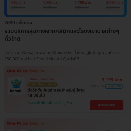
Basic Lab
Basic Lab +
Basic Lab +
Basic Lab +
690 บาท
1,790 บาท
1,790 บาท
1,790 บาท
Cancer Marker
Cancer Marker
Cancer Marke
2,400 บาท
6,000 บาท
6,000 บาท
6,000 บาท
(ผู้ชาย)
7680 แพ็กเกจ
รวมบริการสุขภาพจากคลินิกและโรงพยาบาลต่างๆ
ทั่วไทย
อุ่นใจ รวมบริการสุขภาพจากคลินิกและ รพ. ทั่วไทยอยู่ในมือคุณ ลูกค้ากว่า
250,000 คนไว้ใจ HDmall Health ดี อะไรก็ดี
3,199 บาท
HDmall คัดมาให้แล้ว
ซื้อกับ HDmall คุ้มชัวร์
4,911 บาท
ประหยัด 35%
ฉีดวัคซีนปอดอักเสบสำหรับผู้มีอายุ
18 ปีขึ้นไป
โปรขายดี! HDmall แนะนำ
ดูรายละเอียด