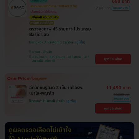
690 บาท
ใส่โค้ดลดเพิ่ม
สาขาบางนาปิดทำการ 10/8/69 (1วัน)
2,400 บาท
ประหยัด 71%
เลือกคลินิกได้ทั่วกทม.
HDmall คัดมาให้แล้ว
การันตี ราคาดีที่สุด
ตรวจสุขภาพ 45 รายการ โปรแกรม
Basic Lab
Bangkok Anti-Aging Center
บางนา , ปทุมวัน
BTS บางนา , BTS อุดมสุข , BTS สยาม , BTS
ดูรายละเอียด
สนามกีฬาแห่งชาติ
ฉีดวัคซีนงูสวัด 2 เข็ม เครือรพ.
11,490 บาท
เปาโล-พญาไท
16,260 บาท
ประหยัด 29%
โปรขายดี! HDmall แนะนำ
ดูรายละเอียด