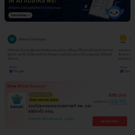
Ratima Choodej
Tat
ค่ะ
การจองแพ็คเกจเข้าใจง่ายมากๆไม่ยุ่งยากเลยค่ะ ทีมงานน้องจิ๊บให้บริการประสานงาน
จองตอนห้าทุ่
l
ดีมากๆ ติดต่อและสอบถามให้ข้อมูลรวดเร็วทันใจ ประทับใจมากๆจริงๆค่ะ
ยากเลย รวม 
ขอบพระคุณนะคะ
690 บาท
การันตี ราคาดีที่สุด
ซื้อกับ HDmall คุ้มชัวร์
2,400 บาท
ประหยัด 71%
รวมโปรแกรมตรวจสุขภาพที่ รพ. และ
คลินิกทั่ว กทม.
โปรขายดี! HDmall แนะนำ
ดูรายละเอียด