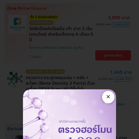
4,990 บาท
ซื้อ 2 เข็มประหยัดกว่า
การันตีราคาดีที่สุด
6,700 บาท
ประหยัด 26%
วัคซีนป้องกันโรคมือ เท้า ปาก 2 เข็ม
(ครบโดส) สำหรับเด็กอายุ 6 เดือน-5
ปี
โรงพยาบาลศรีสวรรค์ ราชพฤกษ์
ดูรายละเอียด
ตลิ่งชัน
1,445 บาท
ราคาพิเศษถึง 16 ส.ค. เท่านั้น
ตรวจภาวะกระดูกพรุนแขน + หลัง +
4,770 บาท
ประหยัด 70%
สะโพก (Bone Density 3 Parts) ด้วย
เครื่อง DEXA Scan (40 ปีขึ้นไป)
×
โรงพยาบาลพญาไท ศรีราชา
ดูรายละเอียด
ชลบุรี
144,000 บาท
เดือนสิงหาลด 5,000