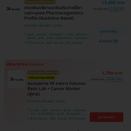
13,400 บาท
เลือกรายการได้ในแอป 📲
ตรวจยีนแพ้ยาและยีนปรับการใช้ยา
15,320 บาท
ประหยัด 9%
เฉพาะบุคคล Pharmacogenetics
Profile (Guideline-Based)
N Health (เอ็นเฮลท์)
ดูรายละเอียด
ชลบุรี , เชียงใหม่ , สุราษฎร์ธานี , ระยอง , พิษณุโลก ,
จันทบุรี , ภูเก็ต , ชุมพร , สมุทรปราการ , สมุทรสาคร ,
จ่ายด้วย QR
นครราชสีมา , สุพรรณบุรี , ขอนแก่น , ปราจีนบุรี ,
BTS ศาลาแดง , MRT เพชรบุรี , BTS ทองหล่อ
ปทุมธานี , กาญจนบุรี , บางรัก , กระบี่ , เชียงราย ,
แพร่ , อุดรธานี , นครศรีธรรมราช , นนทบุรี ,
นครสวรรค์ , อุบลราชธานี , บางแค , สระบุรี , ห้วยขวาง
, สงขลา , ตาก , สุราษฎ์ธานี , ประจวบคีรีขันธ์ ,
พระนครศรีอยุธยา
1,790 บาท
เลือกรายการได้ในแอป 📲
HDmall คัดมาให้แล้ว
6,000 บาท
ประหยัด 70%
ตรวจสุขภาพ 49 รายการ โปรแกรม
Basic Lab + Cancer Marker
(ผู้ชาย)
N Health (เอ็นเฮลท์)
นนทบุรี , ภูเก็ต , เชียงราย , สระบุรี , กาญจนบุรี ,
ตาก , ประจวบคีรีขันธ์ , ชลบุรี , สุราษฎร์ธานี ,
ดูรายละเอียด
บางรัก , นครสวรรค์ , บางแค , ห้วยขวาง , สงขลา ,
BTS ศาลาแดง , MRT เพชรบุรี , BTS ทองหล่อ
ปทุมธานี , สมุทรปราการ , สมุทรสาคร , ชุมพร ,
นครราชสีมา , สุพรรณบุรี , ขอนแก่น , แพร่ ,
นครศรีธรรมราช , เชียงใหม่ , พิษณุโลก , ระยอง ,