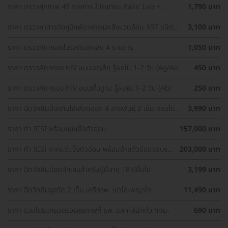
ราคา ตรวจสุขภาพ 49 รายการ โปรแกรม Basic Lab +
1,790 บาท
Cancer Marker (ผู้ชาย)
ราคา ตรวจหาสารก่อภูมิแพ้อาหารและสิ่งแวดล้อม 107 ชนิด
3,100 บาท
(IgE Test) ด้วยวิธีเจาะเลือด
ราคา ตรวจคัดกรองไวรัสตับอักเสบ 4 รายการ
1,050 บาท
ราคา ตรวจคัดกรอง HIV แบบเจาะลึก รู้ผลใน 1-2 วัน (Ag/Ab
450 บาท
Combo)
ราคา ตรวจคัดกรอง HIV แบบพื้นฐาน รู้ผลใน 1-2 วัน (Ab)
250 บาท
ราคา ฉีดวัคซีนป้องกันไข้เลือดออก 4 สายพันธุ์ 2 เข็ม ครบโดส
3,990 บาท
(15-60 ปี)
ราคา ทำ ICSI พร้อมแช่แข็งตัวอ่อน
157,000 บาท
ราคา ทำ ICSI ฝากแช่แข็งตัวอ่อน พร้อมย้ายตัวอ่อนรอบแช่
203,000 บาท
แข็ง 1 ครั้ง
ราคา ฉีดวัคซีนปอดอักเสบสำหรับผู้มีอายุ 18 ปีขึ้นไป
3,199 บาท
ราคา ฉีดวัคซีนงูสวัด 2 เข็ม เครือรพ. เปาโล-พญาไท
11,490 บาท
ราคา รวมโปรแกรมตรวจสุขภาพที่ รพ. และคลินิกทั่ว กทม.
690 บาท