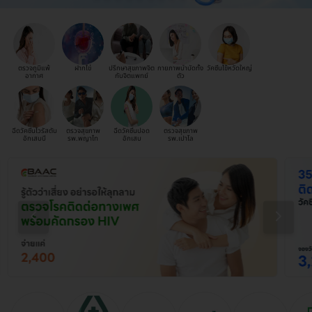
ตรวจภูมิแพ้
ฝากไข่
ปรึกษาสุขภาพจิต
กายภาพบำบัดทั้ง
วัคซีนไข้หวัดใหญ่
อากาศ
กับจิตแพทย์
ตัว
ฉีดวัคซีนไวรัสตับ
ตรวจสุขภาพ
ฉีดวัคซีนปอด
ตรวจสุขภาพ
อักเสบบี
รพ.พญาไท
อักเสบ
รพ.เปาโล