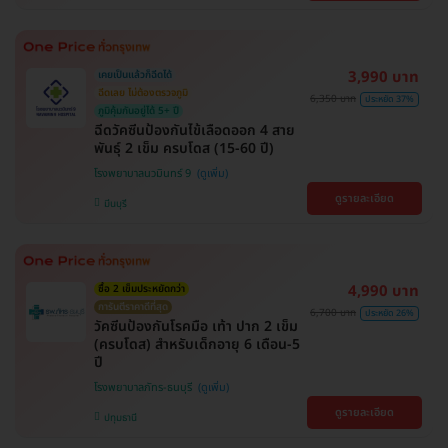
เป้า , BTS บางหว้า , MRT บางไผ่ , MRT บางหว้า ,
BTS พญาไท , BTS ปุณณวิถี , BTS อุดมสุข , BTS
บางนา , BTS สะพานควาย , BTS ศรีนครินทร์
3,990 บาท
เคยเป็นแล้วก็ฉีดได้
ฉีดเลย ไม่ต้องตรวจภูมิ
6,350 บาท
ประหยัด 37%
ภูมิคุ้มกันอยู่ได้ 5+ ปี
ฉีดวัคซีนป้องกันไข้เลือดออก 4 สาย
พันธุ์ 2 เข็ม ครบโดส (15-60 ปี)
โรงพยาบาลนวมินทร์ 9
ดูรายละเอียด
มีนบุรี
4,990 บาท
ซื้อ 2 เข็มประหยัดกว่า
การันตีราคาดีที่สุด
6,700 บาท
ประหยัด 26%
วัคซีนป้องกันโรคมือ เท้า ปาก 2 เข็ม
(ครบโดส) สำหรับเด็กอายุ 6 เดือน-5
ปี
โรงพยาบาลภัทร-ธนบุรี
ดูรายละเอียด
ปทุมธานี