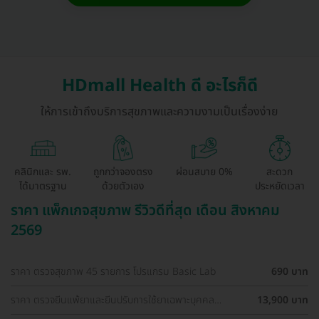
HDmall Health ดี อะไรก็ดี
ให้การเข้าถึงบริการสุขภาพและความงามเป็นเรื่องง่าย
คลินิกและ รพ.
ถูกกว่าจองตรง
ผ่อนสบาย 0%
สะดวก
ได้มาตรฐาน
ด้วยตัวเอง
ประหยัดเวลา
ราคา แพ็กเกจสุขภาพ รีวิวดีที่สุด เดือน สิงหาคม
2569
ราคา ตรวจสุขภาพ 45 รายการ โปรแกรม Basic Lab
690 บาท
ราคา ตรวจยีนแพ้ยาและยีนปรับการใช้ยาเฉพาะบุคคล
13,900 บาท
Pharmacogenetics Profile (Guideline-Based)