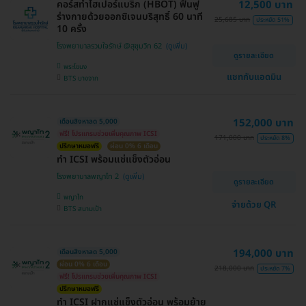
จันทบุรี , อุบลราชธานี , พระนครศรีอยุธยา , สุราษฎ์
คอร์สทำไฮเปอร์แบริก (HBOT) ฟื้นฟู
12,500 บาท
ธานี , อุดรธานี , ปราจีนบุรี , กระบี่
ร่างกายด้วยออกซิเจนบริสุทธิ์ 60 นาที
25,685 บาท
ประหยัด 51%
10 ครั้ง
โรงพยาบาลรวมใจรักษ์ @สุขุมวิท 62
ดูรายละเอียด
พระโขนง
แชทกับแอดมิน
BTS บางจาก
152,000 บาท
เดือนสิงหาลด 5,000
ฟรี! โปรแกรมช่วยเพิ่มคุณภาพ ICSI
171,000 บาท
ประหยัด 8%
ปรึกษาหมอฟรี
ผ่อน 0% 6 เดือน
ทำ ICSI พร้อมแช่แข็งตัวอ่อน
โรงพยาบาลพญาไท 2
ดูรายละเอียด
พญาไท
จ่ายด้วย QR
BTS สนามเป้า
194,000 บาท
เดือนสิงหาลด 5,000
ผ่อน 0% 6 เดือน
218,000 บาท
ประหยัด 7%
ฟรี! โปรแกรมช่วยเพิ่มคุณภาพ ICSI
ปรึกษาหมอฟรี
ทำ ICSI ฝากแช่แข็งตัวอ่อน พร้อมย้าย