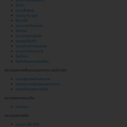
ระบบทางเดินปัสสาวะ
โรคตา
ระบบสืบพันธุ์
ระบบหู คอ จมูก
โรค HIV
ระบบทางเดินหายใจ
โรคปอด
ระบบกระดูกและข้อ
ระบบภูมิคุ้มกัน
ระบบประสาทและสมอง
ระบบทางเดินอาหาร
โรคไขมัน
โรคหัวใจและหลอดเลือด
ตรวจสุขภาพเพื่อควบคุมอาหาร ลดน้ำหนัก
ตรวจสุขภาพนักเพาะกาย
ตรวจความแข็งแรงของร่างกาย
ตรวจคัดกรองภาวะอ้วน
ตรวจสุขภาพแบบจีน
ตรวจแมะ
ตรวจสุขภาพเด็ก
ตรวจหาเชื้อ RSV