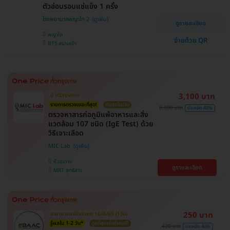
ตัวอ่อนรอบแช่แข็ง 1 ครั้ง
โรงพยาบาลพญาไท 2
ดูรายละเอียด
พญาไท
จ่ายด้วย QR
BTS สนามเป้า
3,100 บาท
มี HDreview
รายการตรวจเยอะที่สุด!
คุ้มสุดในเว็บ
6,000 บาท
ประหยัด 48%
ตรวจหาสารก่อภูมิแพ้อาหารและสิ่ง
แวดล้อม 107 ชนิด (IgE Test) ด้วย
วิธีเจาะเลือด
MIC Lab
ห้วยขวาง
ดูรายละเอียด
MRT สุทธิสาร
250 บาท
สาขาบางนาปิดทำการ 10/8/69 (1วัน)
รู้ผลใน 1-2 วัน*
ถูกที่สุดเท่าที่เคยมี!
420 บาท
ประหยัด 40%