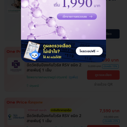
ผ่อน 0% นาน 6 เดือน
ปรึกษาหมอฟรี
ประหยัดได้หลายหมื่น
ทำ ICSI ดูแลโดยสูตินรีแพทย์ เฉพาะ
ทางเวชศาสตร์การเจริญพันธ์ุ
โปรขายดี! HDmall แนะนำ
ดูรายละเอียด
7,590 บาท
HDmall แนะนำ
การันตีราคาสุดคุ้ม
ฉีดวัคซีนป้องกันไวรัส RSV ชนิด 2
9,200 บาท
ประหยัด 15%
สายพันธ์ุ 1 เข็ม
ดูรายละเอียด
โรงพยาบาลเกษมราษฎร์ ปทุมธานี
จ่ายด้วย QR
ปทุมธานี
7,590 บาท
HDmall แนะนำ
การันตีราคาสุดคุ้ม
ฉีดวัคซีนป้องกันไวรัส RSV ชนิด 2
10,380 บาท
สายพันธ์ุ 1 เข็ม
ประหยัด 25%