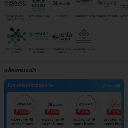
Bangkok Anti-
โรงพยาบาลนครธน
N Health
โรงพยาบาลพญาไท
โรงพยาบาลพญาไท
โรงพย
Aging Center
1
2
โรงพยาบาลพญาไท
โรงพยาบาลพญาไท
โรงพยาบาลเปาโล
โรงพยาบาลนวมินทร์
ศรีราชา
พหลโยธิน
เกษตร
9
แพ็กเกจแนะนำ
โปรแกรมตรวจสุขภาพ
ดูทั้งหมด
-71%
-70%
-70%
-70%
ตรวจสุขภาพ 45
ตรวจสุขภาพ 49
ตรวจสุขภาพ 49
ตรวจสุขภาพ 49
รายการ โปรแกรม
รายการ โปรแกรม
รายการ โปรแกรม
รายการ โปรแกรม