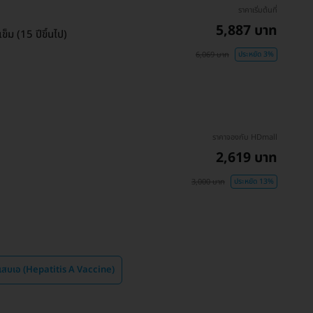
ราคาเริ่มต้นที่
5,887 บาท
ข็ม (15 ปีขึ้นไป)
6,069 บาท
ประหยัด 3%
ราคาจองกับ HDmall
2,619 บาท
3,000 บาท
ประหยัด 13%
ักเสบเอ (Hepatitis A Vaccine)