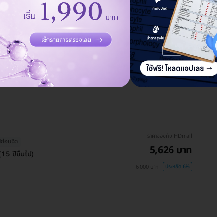
 สีลม
ราคาจองกับ HDmall
ข็ม
2,134 บาท
2,200 บาท
ประหยัด 3%
ราคาจองกับ HDmall
ิก่อนฉีด
5,626 บาท
15 ปีขึ้นไป)
6,000 บาท
ประหยัด 6%