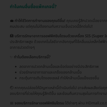
ทำไมคนอื่นซื้อแพ็กเกจนี้?
💼
ทำให้ชีวิตการทำงานของคุณดีขึ้น!
คุณเคยรู้สึกปวดเมื่อยจาก
คนประสบ แต่คุณไม่ต้องทนกับความเจ็บปวดนี้อีกต่อไป!
🏥
บริการรักษาอาการออฟฟิศซินโดรมด้วยเครื่อง SIS (Super
ประสิทธิภาพสูง ด้วยเทคโนโลยีจากอังกฤษที่ใช้คลื่นแม่เหล็กไฟฟ้
อาการปวดต่างๆ
✨
ทำไมต้องเลือกบริการนี้?
ลดอาการปวดกล้ามเนื้อและข้อต่ออย่างมีประสิทธิภาพ
ช่วยรักษาอาการชาและเกร็งของกล้ามเนื้อ
กระตุ้นการเติบโตของเซลล์ ทำให้กล้ามเนื้อแข็งแรงขึ้น
🤕 หากคุณปล่อยให้ปัญหาเหล่านี้ดำเนินต่อไป อาจส่งผลเสียต่
องบริการที่ช่วยให้คุณรู้สึกดีขึ้น และย้อนคืนความสุขในการทำงาน
📅
จองบริการรักษาออฟฟิศซินโดรม
ได้ง่ายๆ ผ่าน HDmall.co.th 