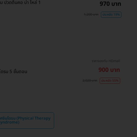
 ปวดต้นคอ บ่า ไหล่ 1
970 บาท
1,200 บาท
ประหยัด 19%
ราคาจองกับ HDmall
900 บาท
ดรม 5 ขั้นตอน
2,020 บาท
ประหยัด 55%
ศซินโดรม (Physical Therapy
 Syndrome)