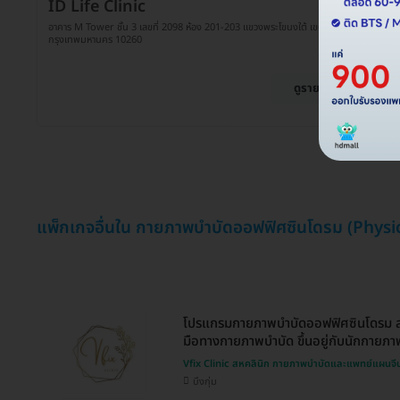
ID Life Clinic
อาคาร M Tower ชั้น 3 เลขที่ 2098 ห้อง 201-203 แขวงพระโขนงใต้ เขตพระโขนง
กรุงเทพมหานคร 10260
ดูรายละเอียด
แพ็กเกจอื่นใน กายภาพบำบัดออฟฟิศซินโดรม (Phys
โปรแกรมกายภาพบำบัดออฟฟิศซินโดรม ลด
มือทางกายภาพบำบัด ขึ้นอยู่กับนักกายภา
Vfix Clinic สหคลินิก กายภาพบำบัดและแพทย์แผนจี
บึงกุ่ม