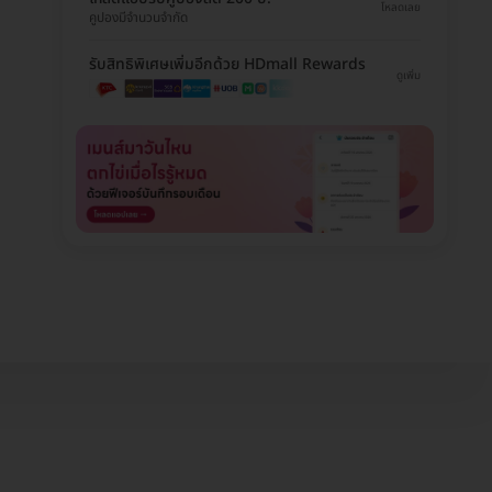
โหลดเลย
คูปองมีจำนวนจำกัด
รับสิทธิพิเศษเพิ่มอีกด้วย HDmall Rewards
ดูเพิ่ม