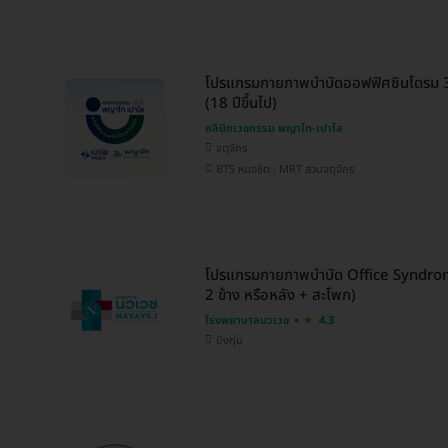
โปรแกรมกายภาพบำบัดออฟฟิศซินโดรม 3
(18 ปีขึ้นไป)
คลินิกเวชกรรม พญาไท-เปาโล
จตุจักร
BTS หมอชิต , MRT สวนจตุจักร
โปรแกรมกายภาพบำบัด Office Syndrome 
2 ข้าง หรือหลัง + สะโพก)
โรงพยาบาลนวเวช
4.3
บึงกุ่ม