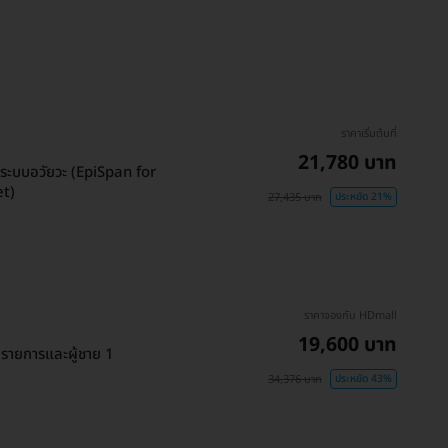
ราคาเริ่มต้นที่
21,780 บาท
งระบบอวัยวะ (EpiSpan for
et)
27,435 บาท
ประหยัด 21%
ราคาจองกับ HDmall
19,600 บาท
 รายการและผู้ชาย 1
34,376 บาท
ประหยัด 43%