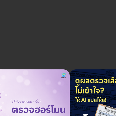
ราคาจองกับ HDmall
ทุกช่วงวัย)
19,600 บาท
25,380 บาท
ประหยัด 23%