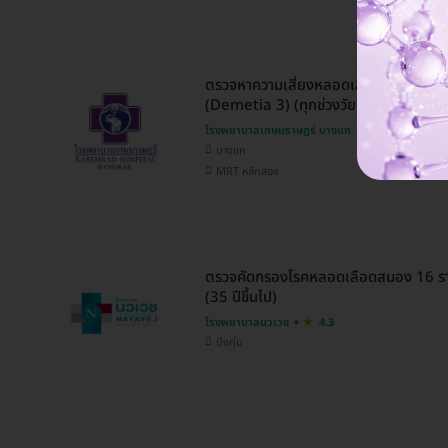
ตรวจหาความเสี่ยงหลอดเลือดสมองและภา
(Demetia 3) (ทุกช่วงวัย)
โรงพยาบาลเกษมราษฎร์ บางแค
4.8
บางแค
MRT หลักสอง
ตรวจคัดกรองโรคหลอดเลือดสมอง 16 รา
(35 ปีขึ้นไป)
โรงพยาบาลนวเวช
4.3
บึงกุ่ม