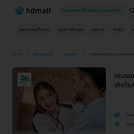
ดูหมวดหมู่ทั้งหมด
ผ่าตัด HDcare
สุขภาพ
ทำฟัน
ค
หน้าแรก
แพ็กเกจสุขภาพ
ตรวจสมอง
ทดสอบเพื่อประเมินความเสี่ยงของการ
ทดสอบเ
เกิดโรค
โรงพ
ชลบุร