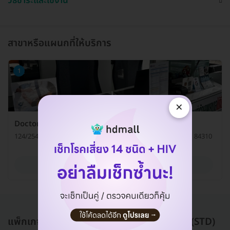
วิธีชำระและใช้งาน
สาขาหรือแผนกที่ให้บริการ
1
×
Doctor Lamai Clinic (ด็อกเตอร์ละไมคลินิกเวชกรรม)
124/254 หมู่ 3 ถ. เลียบหาดละไม ต. มะเร็ต อ. เกาะสมุย จ. สุราษฎร์ธานี 84310
ดูรายละเอียด
แพ็กเกจอื่นใน ตรวจโรคติดต่อทางเพศสัมพันธ์ (STD)