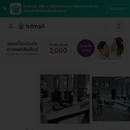
×
รับส่วนลด 200 บ. เพียงโหลดแอป HDmall ครั้งแรก
โหลดเลย
พร้อมรับสิทธิประโยชน์มากมาย