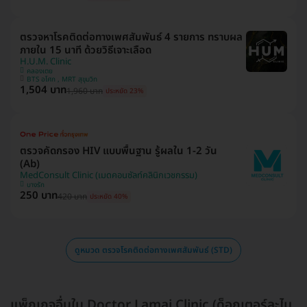
ตรวจหาโรคติดต่อทางเพศสัมพันธ์ 4 รายการ ทราบผล
ภายใน 15 นาที ด้วยวิธีเจาะเลือด
H.U.M. Clinic
คลองเตย
BTS อโศก , MRT สุขุมวิท
1,504 บาท
1,960 บาท
ประหยัด 23%
ตรวจคัดกรอง HIV แบบพื้นฐาน รู้ผลใน 1-2 วัน
(Ab)
MedConsult Clinic (เมดคอนซัลท์คลินิกเวชกรรม)
บางรัก
250 บาท
420 บาท
ประหยัด 40%
ดูหมวด ตรวจโรคติดต่อทางเพศสัมพันธ์ (STD)
แพ็กเกจอื่นใน Doctor Lamai Clinic (ด็อกเตอร์ละไม