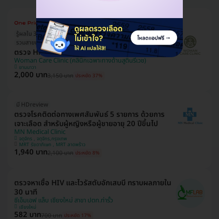
รู้ผลใน 3 วัน (กทม.)
รวมสายพันธุ์เสี่ยงมะเร็ง
ตรวจ HPV DNA 29 สายพันธุ์
Woman Care Clinic (คลินิกเฉพาะทางด้านสูตินรีเวช)
ยานนาวา
2,000 บาท
3,150 บาท
ประหยัด 37%
มี HDreview
ตรวจโรคติดต่อทางเพศสัมพันธ์ 5 รายการ ด้วยการ
เจาะเลือด สำหรับผู้หญิงหรือผู้ชายอายุ 20 ปีขึ้นไป
MN Medical Clinic
จตุจักร , จตุจักร,กรุงเทพ
MRT รัชดาภิเษก , MRT ลาดพร้าว
1,940 บาท
2,100 บาท
ประหยัด 8%
ตรวจหาเชื้อ HIV และไวรัสตับอักเสบบี ทราบผลภายใน
30 นาที
ซีเอ็มเอฟ แล็บ เชียงใหม่ สาขา ปตท.ท่ารั้ว
เชียงใหม่
582 บาท
700 บาท
ประหยัด 17%