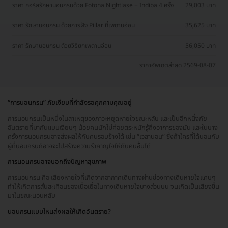
ราคา คอร์สรักษานอนกรนด้วย Fotona Nightlase + Indiba 4 ครั้ง
29,003 บาท
ราคา รักษานอนกรน ด้วยการฝัง Pillar ที่เพดานอ่อน
35,625 บาท
ราคา รักษานอนกรน ด้วยวิธียกเพดานอ่อน
56,050 บาท
ราคาอัพเดตล่าสุด 2569-08-07
“การนอนกรน” ภัยเงียบที่กำลังรอคุกคามคุณอยู่
การนอนกรนเป็นหนึ่งในสาเหตุของภาวะหยุดหายใจขณะหลับ และเป็นอีกหนึ่งภัย
อันตรายที่มากันแบบเงียบๆ น้อยคนนักไม่ค่อยตระหนักรู้ถึงอาการของมัน และในบาง
ครั้งการนอนกรนอาจส่งผลให้กับคนรอบข้างได้ เช่น “เวลานอน” ซึ่งถ้าใครที่ได้นอนกับ
ผู้ที่นอนกรนก็อาจจะไปสร้างความรำคาญใจให้กับคนอื่นได้
การนอนกรนอาจบอกถึงปัญหาสุขภาพ
การนอนกรน คือ เสียงหายใจที่เกิดจากอากาศเดินทางผ่านช่องทางเดินหายใจแคบๆ
ทำให้เกิดการสั่นสะเทือนของเนื้อเยื่อในทางเดินหายใจบางส่วนบน จนเกิดเป็นเสียงขึ้น
มาในขณะนอนหลับ
นอนกรนแบบไหนส่งผลให้เกิดอันตราย?