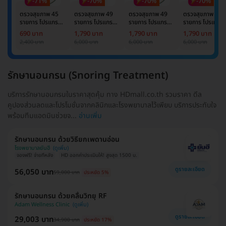
-71%
-70%
-70%
-70%
ตรวจสุขภาพ 45
ตรวจสุขภาพ 49
ตรวจสุขภาพ 49
ตรวจสุขภาพ 49
รายการ โปรแกรม
รายการ โปรแกรม
รายการ โปรแกรม
รายการ โปรแกรม
Basic Lab
Basic Lab +
Basic Lab +
Basic Lab +
690 บาท
1,790 บาท
1,790 บาท
1,790 บาท
Cancer Marker
Cancer Marker
Cancer Marke
2,400 บาท
6,000 บาท
6,000 บาท
6,000 บาท
(ผู้ชาย)
รักษานอนกรน (Snoring Treatment)
บริการรักษานอนกรนในราคาสุดคุ้ม ทาง HDmall.co.th รวมราคา ดีล
คูปองส่วนลดและโปรโมชั่นจากคลินิกและโรงพยาบาลไว้เพียบ บริการประทับใจ
พร้อมทีมแอดมินช่วยจ...
อ่านเพิ่ม
รักษานอนกรน ด้วยวิธียกเพดานอ่อน
โรงพยาบาลยันฮี
จองฟรี! จ่ายทีหลัง
HD ออกค่าประเมินให้! สูงสุด 1500 บ.
ดูรายละเอียด
56,050 บาท
59,000 บาท
ประหยัด 5%
รักษานอนกรน ด้วยคลื่นวิทยุ RF
Adam Wellness Clinic
ดูรายละเอียด
29,003 บาท
34,900 บาท
ประหยัด 17%