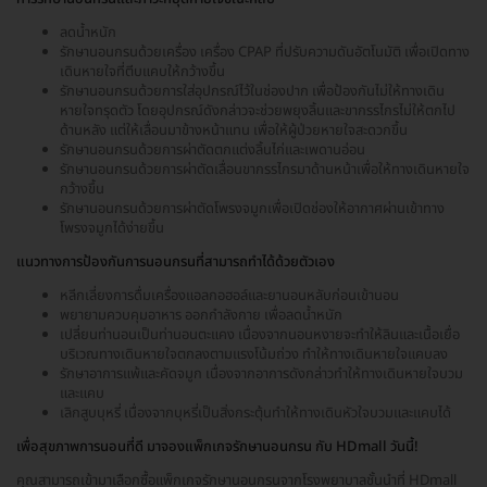
ลดน้ำหนัก
รักษานอนกรนด้วยเครื่อง เครื่อง CPAP ที่ปรับความดันอัตโนมัติ เพื่อเปิดทาง
เดินหายใจที่ตีบแคบให้กว้างขึ้น
รักษานอนกรนด้วยการใส่อุปกรณ์ไว้ในช่องปาก เพื่อป้องกันไม่ให้ทางเดิน
หายใจทรุดตัว โดยอุปกรณ์ดังกล่าวจะช่วยพยุงลิ้นและขากรรไกรไม่ให้ตกไป
ด้านหลัง แต่ให้เลื่อนมาข้างหน้าแทน เพื่อให้ผู้ป่วยหายใจสะดวกขึ้น
รักษานอนกรนด้วยการผ่าตัดตกแต่งลิ้นไก่และเพดานอ่อน
รักษานอนกรนด้วยการผ่าตัดเลื่อนขากรรไกรมาด้านหน้าเพื่อให้ทางเดินหายใจ
กว้างขึ้น
รักษานอนกรนด้วยการผ่าตัดโพรงจมูกเพื่อเปิดช่องให้อากาศผ่านเข้าทาง
โพรงจมูกได้ง่ายขึ้น
แนวทางการป้องกันการนอนกรนที่สามารถทำได้ด้วยตัวเอง
หลีกเลี่ยงการดื่มเครื่องแอลกอฮอล์และยานอนหลับก่อนเข้านอน
พยายามควบคุมอาหาร ออกกำลังกาย เพื่อลดน้ำหนัก
เปลี่ยนท่านอนเป็นท่านอนตะแคง เนื่องจากนอนหงายจะทำให้ลินและเนื้อเยื่อ
บริเวณทางเดินหายใจตกลงตามแรงโน้มถ่วง ทำให้ทางเดินหายใจแคบลง
รักษาอาการแพ้และคัดจมูก เนื่องจากอาการดังกล่าวทำให้ทางเดินหายใจบวม
และแคบ
เลิกสูบบุหรี่ เนื่องจากบุหรี่เป็นสิ่งกระตุ้นทำให้ทางเดินหัวใจบวมและแคบได้
เพื่อสุขภาพการนอนที่ดี มาจองแพ็กเกจรักษานอนกรน กับ HDmall วันนี้!
คุณสามารถเข้ามาเลือกซื้อแพ็กเกจรักษานอนกรนจากโรงพยาบาลชั้นนำที่ HDmall