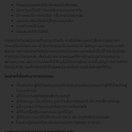
ง่วงนอนตอนกลางวัน พักผ่อนไม่เพียงพอ
มีอาการเหนื่อยล้า อ่อนเพลียงานตอนกลางวัน
มีการหยุดใจ หายใจเฮือก กลั้นหายใจขณะหลับ
นอนกรนเสียงดังทุกครั้งขณะนอนหลับ
ปวดหัวตอนตื่นนอน
ตอบสนองช้ากว่าปกติ
หากพบว่าตัวเองมีอาการที่กล่าวมาข้างต้น ควรรีบไปพบแพทย์เพื่อรับการตรวจหา
สาเหตุตั้งแต่เนิ่นๆ และ เข้ารับการตรวจบริเวณช่องปาก ช่องจมูก และทางเดินหายใจ
ส่วนบน เพราะคุณอาจกำลังมีภาวะหยุดหายใจในขณะนอนหลับก็เป็นได้ รวมถึงเข้ารับ
การตรวจการนอนหลับ เพื่อวิเคราะห์หาสาเหตุและให้การรักษาปัญหาการนอนกรน
อย่างเหมาะสม เพราะหากปล่อยทิ้งไว้โดยไม่ได้รับการรักษา อาจเป็นปัญหาต่อการดำรง
ชีวิตประจำวัน รวมถึงส่งผลให้เป็นโรคหัวใจ และโรคความดันโลหิตสูงได้ด้วย
ใครบ้างที่เสี่ยงกับอาการนอนกรน
น้ำหนักเกิน ผู้ที่มีน้ำหนักมากจะมีทางเดินหายส่วนบนแคบกว่าผู้ที่มีน้ำหนักอยู่
ในเกณฑ์ปกติ
ผู้ที่มีอาการของโรคภูมิแพ้บริเวณจมูก
ผู้ที่มีสันจมูกเบี้ยวหรือคด รูปหน้าหรือคางผิดปกติ เช่น คางเล็ก คางหลุบ
ผู้ที่ตรวจพบว่าต่อมทอนซิลโตขวางทางเดินหายใจ
ผู้ที่ดื่มเครื่องดืมแอลกอฮอล์ สูบหรี่บ่อย
ผู้ที่รับประทานยาที่ทำให้เกิดอาการง่วง เช่น ยาแก้แพ้ ยานอนหลับ
โดยส่วนผู้ชายจะมีโอกาสนอนกรนมากกว่าผู้หญิง 6-10 เท่า
การรักษานอนกรนและภาวะหยุดหายใจขณะหลับ