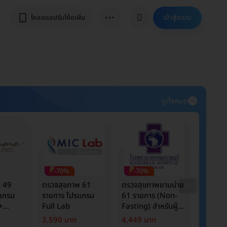
⋯
เข้าสู่ระบบ
โหลดแอปรับโค้ดเพิ่ม
ดูทั้งหมด
-70%
-70%
-70
พ 49
ตรวจสุขภาพ 61
ตรวจสุขภาพยามบ่าย
ตรวจสุ
แกรม
รายการ โปรแกรม
61 รายการ (Non-
รายการ
+
Full Lab
Fasting) สำหรับผู้
Basic L
rker
หญิงอายุ 15 ปีขึ้นไป
Cancer
3,590 บาท
4,449 บาท
1,790 