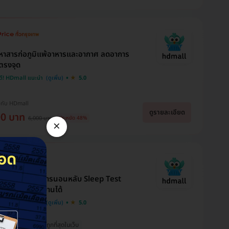
าสารก่อภูมิแพ้อาหารและอากาศ ลดอาการ
้ตรงจุด
ดี! HDmall แนะนำ
5.0
Usara Buds
Thanradee Ja
Brr Bright
งกับ HDmall
คเกจ แก้ไขและเสริม
H
ขอบคุณแอดมินนะคะ
ดูรายละเอียด
ะ เห็นเพจจากการเสิร์
บริการเเละเเนะนำเเพคเกจ
00 บาท
ส
ขอบคุณที่ตอบทุกคำถาม
6,000 บาท
ประหยัด 48%
ิล และสอบถามแอดมิน
ได้ดีมากๆเลยค่ะ สามารถ
×
แร
พอวันนี้ไปถึง รพ.จนท.ก็ให้
อบดีมาก ทำให้หาย
เซฟเงินกระเป๋าไปได้เยอะ
ม
บริการที่ดีมากค่ะ แป๊บเดียว
จไปได้เปราะหนึ่ง ราคา
เลย อีกทั้งยังเเนะนำอื่นๆได้
เ
เสร็จ กลับบ้านได้ ตอนถาม
ามารถชำระได้โดยไม่ได้
อย่างดีเยี่ยมเลยค่ะ เเอดมิน
ด
แอดมินก็แอบเกรงใจเพราะ
อนมาก ถ้าได้ใช้
ตอบไว บริการดี ตอบเคลียร์
ค
ถามเยอะมากกว่าจะตัดสินใจ
แล้วจะแจ้งให้ทราบนะ
ดีค่ะ ใจบริการมากๆ
ค
ได้ ขอบคุณนะคะ 🙏🙏🙏
ปรแกรมตรวจการนอนหลับ Sleep Test
ตรวจ รพ. ใกล้บ้านได้
ดี! HDmall แนะนำ
5.0
วมทุกอย่างแล้ว
ถูกที่สุดในเว็บ