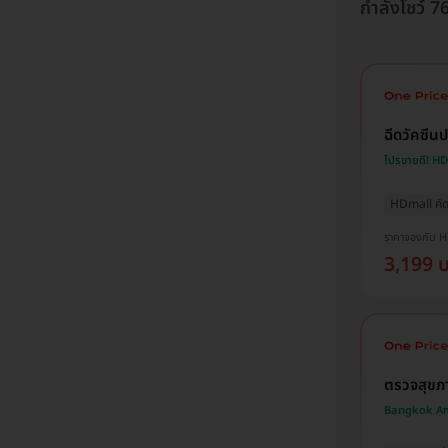
กำลังโชว์ 
ฉีดวัคซีนป
โปรขายดี! H
HDmall คัด
ราคาจองกับ 
3,199 
ตรวจสุขภ
Bangkok An