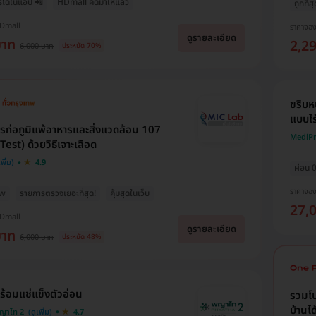
รได้ในแอป 📲
HDmall คัดมาให้แล้ว
ถูกที่ส
HDmall
ราคาจอ
ดูรายละเอียด
บาท
2,2
6,000 บาท
ประหยัด 70%
ขริบห
แบบไ
ก่อภูมิแพ้อาหารและสิ่งแวดล้อม 107
MediPri
Test) ด้วยวิธีเจาะเลือด
4.9
ผ่อน 0
ราคาจอ
ew
รายการตรวจเยอะที่สุด!
คุ้มสุดในเว็บ
27,
HDmall
ดูรายละเอียด
บาท
6,000 บาท
ประหยัด 48%
ร้อมแช่แข็งตัวอ่อน
รวมโป
บ้านได
ญาไท 2
4.7