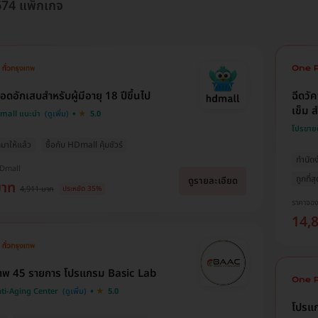
7674 แพ็กเกจ
อดอักเสบสำหรับผู้มีอายุ 18 ปีขึ้นไป
ฉีดวั
เข็ม ส
Dmall แนะนำ
5.0
โปรขาย
มาให้แล้ว
ซื้อกับ HDmall คุ้มชัวร์
ทำนัดง
HDmall
ถูกที่ส
ดูรายละเอียด
บาท
4,911 บาท
ประหยัด 35%
ราคาจอ
14,
าพ 45 รายการ โปรแกรม Basic Lab
ti-Aging Center
5.0
โปรแ