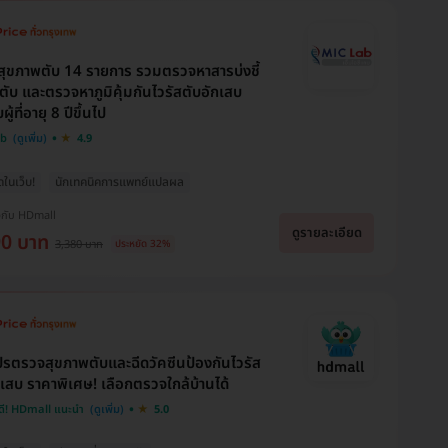
ุขภาพตับ 14 รายการ รวมตรวจหาสารบ่งชี้
งตับ และตรวจหาภูมิคุ้มกันไวรัสตับอักเสบ
ผู้ที่อายุ 8 ปีขึ้นไป
ab
4.9
ุดในเว็บ!
นักเทคนิคการแพทย์แปลผล
งกับ HDmall
ดูรายละเอียด
90 บาท
3,380 บาท
ประหยัด 32%
รตรวจสุขภาพตับและฉีดวัคซีนป้องกันไวรัส
กเสบ ราคาพิเศษ! เลือกตรวจใกล้บ้านได้
ดี! HDmall แนะนำ
5.0