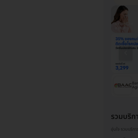
ตรวจสุขภาพ
ฉีดวัคซีนปอด
ตรวจสุขภาพ
ตรวจภูมิแพ้
รพ.พญาไท
อักเสบ
รพ.เปาโล
อากาศ
โรงพยาบาลเปาโล
โรงพยาบาลนวมินทร์
Ban
เกษตร
9
Agi
รวมบริก
อุ่นใจ รวมบริก