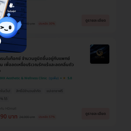
่าย 0% นาน 6 เดือน
งกับ HDmall
ดูรายละเอียด
800 บาท
15,500 บาท
ประหยัด 30%
กรมโบท็อกซ์ จำนวนยูนิตขึ้นอยู่กับแพทย์
ิน เพื่อลดเหงื่อบริเวณรักแร้และลดกลิ่นตัว
ง
KK Aesthetic & Wellness Clinic
5.0
ุดในเว็บ!
สิทธิ์มีจำนวนจำกัด
แปะยาชาฟรี
% ได้
งกับ HDmall
ดูรายละเอียด
390 บาท
24,000 บาท
ประหยัด 57%