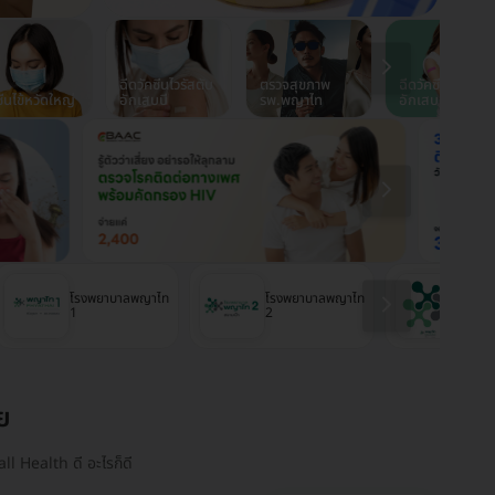
ฉีดวัคซีนไวรัสตับ
ตรวจสุขภาพ
ฉีดวัคซีนปอด
ซีนไข้หวัดใหญ่
อักเสบบี
รพ.พญาไท
อักเสบ
โรงพยาบาลพญาไท
โรงพยาบาลพญาไท
โรงพ
1
2
ศรีรา
ย
ll Health ดี อะไรก็ดี