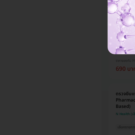
รวมโปรแกร
กทม.
โปรขายดี! H
การันตี ราคาด
ราคาจองกับ 
690 บา
ตรวจยีนแพ
Pharmaco
Based)
N Health (เอ
เลือกรายกา