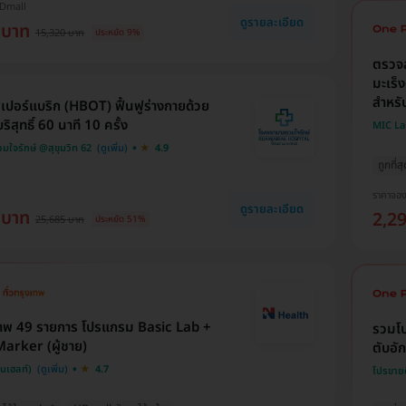
HDmall
ดูรายละเอียด
 บาท
15,320 บาท
ประหยัด 9%
ตรวจส
มะเร็
สำหรับ
เปอร์แบริก (HBOT) ฟื้นฟูร่างกายด้วย
ิสุทธิ์ 60 นาที 10 ครั้ง
MIC L
ใจรักษ์ @สุขุมวิท 62
4.9
ถูกที่ส
ราคาจอ
ดูรายละเอียด
 บาท
2,2
25,685 บาท
ประหยัด 51%
าพ 49 รายการ โปรแกรม Basic Lab +
รวมโป
arker (ผู้ชาย)
ตับอั
็นเฮลท์)
4.7
โปรขาย