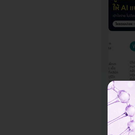
orn
Napassawan
Phannatorn
W
hanom
Sinjoy
Jompaengta
W
กเพื่อน
รู้จักผ่านช่องทาง
ริการแล้ว
รู้จัก HDmall จากช่องทาง
มีโปรโมชั่น
Facebook ค่ะ สนแพ็กเก
ปรโมชั่นดีๆ
Facebook เห็นแพ็กเกจ
กมากๆ เคยใ
จนี้เพราะราคาดีมากๆ เมื่อ
 เลือกตรวจ
เลเซอร์ของทางคลีนิคที่เคย
คล้ายกันแต่
เทียบกับไปซื้อคอร์สที่คลินิก
นี้
ไปทำแล้วรู้สึกว่าน่าจะคุ้ม
HDmall เพร
โดยตรงและจากการดูรีวิว
น และได้
เลยตัดสินใจเลือกซื้อแพ็กเก
ที่ต่ำกว่าเรา
เลยสนใจจะทำที่กังนัม
ะเอียดการ
จนี้ ซึ่งอธิบายรายละเอียดมา
HDmall ผ่
คลินิกค่ะ ส่วนที่เลือกจอง
ึงคุณหมอมา
ค่อนข้างครบแทบไม่ต้อง
Facebook ค
กับ HDmall เพราะมีโปรโม
ว่าราคา
ถามคำถามเพิ่มเติม และแอ
ประทับใจมาก
ชั่นดี ราคาโอเคมากๆและน่า
นใจทำที่
ดมินดูมีความน่าเชื่อถือค่ะ
ไปรับบริการ
เชื่อถือค่ะ