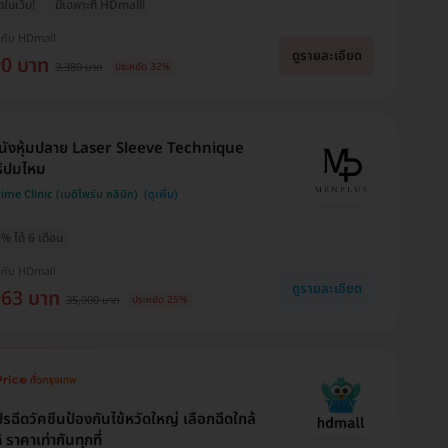
ุดในเว็บ!
มีเฉพาะที่ HDmall!
งกับ HDmall
ดูรายละเอียด
90 บาท
3,380 บาท
ประหยัด 32%
นังหุ้มปลาย Laser Sleeve Technique
ร้ปมไหม
me Clinic (เมดิไพร์ม คลินิก)
% ได้ 6 เดือน
งกับ HDmall
ดูรายละเอียด
063 บาท
35,900 บาท
ประหยัด 25%
รฉีดวัคซีนป้องกันไข้หวัดใหญ่ เลือกฉีดใกล้
้ ราคาเท่ากันทุกที่