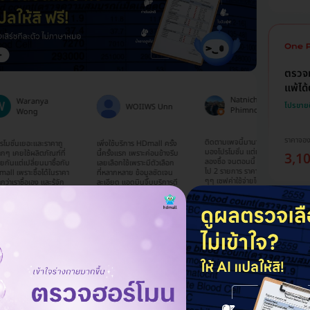
ตรวจห
แพ้ได
Natnicha
aranya
โปรขาย
WOIIWS Unn
Phimnon
ong
ราคาจอ
ติดตามเพจนี้มานาน ได้แต่
เยอะและราคาถู
เพิ่งใช้บริการ HDmall ครั้ง
จองแพ็
มองโปรโมชั่น แต่ยังไม่ได้
ช้ผลิตภัณฑ์ที่
นี้ครั้งแรก เพราะค่อนข้างรีบ
จมูกค่
3,1
ลองซื้อ จนตอนนี้ ได้ซื้อโปร
เปลี่ยนมาซื้อกับ
เลยเลือกใช้เพราะมีตัวเลือก
ชกูเก
ไป 2 รายการ ราคาดีมากๆ
าะซื้อได้ในราคา
ที่หลากหลาย ข้อมูลชัดเจน
ให้คำต
ๆๆ เซฟค่าใช้จ่ายได้มาก 😀
ซื้อเอง และรู้จัก
ละเอียด แอดมินจิ๊บบริการดี
กังวลใ
และ น้องๆ แอดมิน ในไลน์
านทาง
มากค่ะ คอยติดตามตลอด
ที่เราส
ตอบไว สุภาพ มากๆ และจะ
่ะ ตอนนี้
ตอบเร็วมากๆ ใช้ภาษาถูก
เดือดร้
หาคอร์สโปรโมชั่น อื่นๆ อีก
ๆค่ะ ยังไม่ได้
ต้องสุภาพ จะใช้บริการอีก
บริการ
จ้าา ✌🏻
ที่คลินิกนะคะ😁
แน่นอนค่ะ
คะ
รวมโ
เลือก
โปรขาย
ราคาร