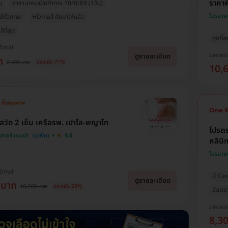
ราคาพ
ม
สาขาบางนาปิดทำการ 10/8/69 (1วัน)
โปรขาย
ด้ทั่วกทม.
HDmall คัดมาให้แล้ว
ีที่สุด
ถูกที่ส
HDmall
ราคาจอ
ดูรายละเอียด
ท
2,400 บาท
ประหยัด 71%
10,
งูสวัด 2 เข็ม เครือรพ. เปาโล-พญาไท
โปรตร
Dmall แนะนำ
5.0
คลินิ
โปรขาย
HDmall
มี Ca
ดูรายละเอียด
 บาท
16,260 บาท
ประหยัด 29%
อัลตร
ราคาจอ
8,3