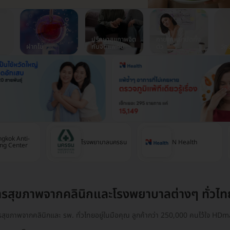
ปรึกษาสุขภาพจิต
กายภาพบำบัดทั้ง
ฝากไข่
กับจิตแพทย์
ตัว
วัค
gkok Anti-
โรงพยาบาลนครธน
N Health
ng Center
ารสุขภาพจากคลินิกและโรงพยาบาลต่างๆ ทั่วไท
ารสุขภาพจากคลินิกและ รพ. ทั่วไทยอยู่ในมือคุณ ลูกค้ากว่า 250,000 คนไว้ใจ HDma