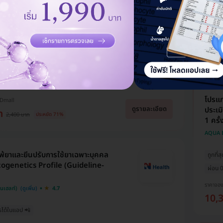
ผ่อนจ
ราคาจอ
10,
มตรวจสุขภาพที่ รพ. และคลินิกทั่ว
Dmall แนะนำ
5.0
ีที่สุด
ซื้อกับ HDmall คุ้มชัวร์
​โปรแ
HDmall
ดูรายละเอียด
ประเม
ท
2,400 บาท
ประหยัด 71%
1 ครั้
AQUA B
้ยาและยีนปรับการใช้ยาเฉพาะบุคคล
ถูกที่ส
genetics Profile (Guideline-
ผ่อน 0
ราคาจอ
็นเฮลท์)
4.7
10,
รได้ในแอป 📲