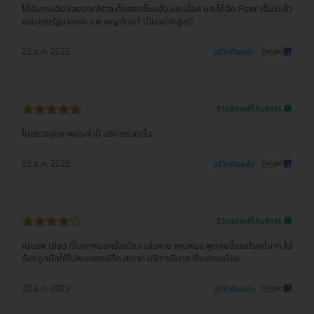
ได้รับกานฉีดVaccin/Atta.ทั้งสองเข็มแล้ว,และเมื่อ4 มค.ได้ฉีด Fizer เข็ม3แล้ว
ขอบคุณรัฐบาลและ ร พ.พญาไทย1 เป็นอย่างสูง@
22 ธ.ค. 2022
ดูรีวิวต้นฉบับ
รีวิวสถานที่ให้บริการ 🏥
ไปตรวจสุขภาพประจำปี บริการรวดเร็ว
22 ธ.ค. 2022
ดูรีวิวต้นฉบับ
รีวิวสถานที่ให้บริการ 🏥
เปนรพ เดียว ที่ไปหาหมอครั้งเดียว แล้วหาย คุณหมอ พูดคุยชี้แจงโรคดีมาก ไม่
ต้องถูกนัดให้ไปพบแพทย์อีก สะอาด บริการดีมาก ที่จอดรถน้อย
22 ธ.ค. 2022
ดูรีวิวต้นฉบับ