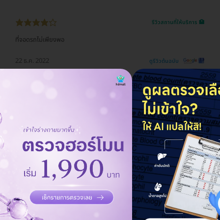
รีวิวสถานที่ให้บริการ 🏥
ที่จอดรถไม่เพียงพอ
22 ธ.ค. 2022
ดูรีวิวต้นฉบับ
อกตับ (Fibroscan) (15 ปีขึ้นไป)
ราคาจองกับ HDmall