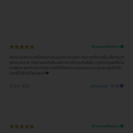
รีวิวสถานที่ให้บริการ 🏥
แพทย์และพยาบาลที่ห้องฉุกเฉินดูแลดีมากเลยค่ะ ช่วงเวลาที่เราอยู่ในเสี้ยววินาที
แห่งความตาย ร่างการแทบไม่ไหวแล้ว พวกเค้ากระตือรือร้น กรูเข้ามาดูแลใส่ใจใน
การรักษา พระทับใจมากๆค่ะ เคยไปโรงพยาบาลเอกชนมาหลายแห่ง พูดได้เต็ม
ปากที่นี่ใส่ใจดีที่สุดเลยค่ะ♥️
22 ธ.ค. 2022
ดูรีวิวต้นฉบับ
รีวิวสถานที่ให้บริการ 🏥