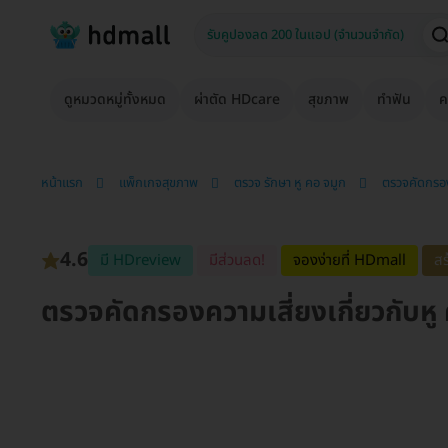
ดูหมวดหมู่ทั้งหมด
ผ่าตัด HDcare
สุขภาพ
ทำฟัน
ค
หน้าแรก
แพ็กเกจสุขภาพ
ตรวจ รักษา หู คอ จมูก
ตรวจคัดกรอง
4.6
มี HDreview
มีส่วนลด!
จองง่ายที่ HDmall
สร
ตรวจคัดกรองความเสี่ยงเกี่ยวกับหู