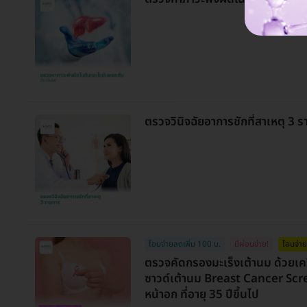
ตรวจวินิจฉัยอาการชักที่สาเหตุ 3 ร
โอนจ่ายลดเพิ่ม 100 บ.
มีผ่อนจ่าย!
โอนจ่าย
ตรวจคัดกรองมะเร็งเต้านม ด้วยเค
ซาวด์เต้านม Breast Cancer Scree
หน้าอก ที่อายุ 35 ปีขึ้นไป