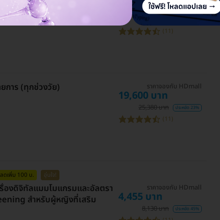
2,134 บาท
3,880 บาท
ประหยัด 45%
(11)
ายการ (ทุกช่วงวัย)
ราคาจองกับ HDmall
19,600 บาท
25,380 บาท
ประหยัด 23%
(11)
ลดเพิ่ม 100 บ.
อุ่นใจ!
รื่องดิจิทัลแมมโมแกรมและอัลตรา
ราคาจองกับ HDmall
4,455 บาท
ning สำหรับผู้หญิงที่เสริม
8,130 บาท
ประหยัด 45%