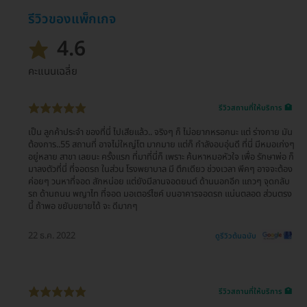
รีวิวของแพ็กเกจ
4.6
คะแนนเฉลี่ย
รีวิวสถานที่ให้บริการ 🏥
เป็น ลูกค้าประจำ ของที่นี่ ไปเสียแล้ว.. จริงๆ ก็ ไม่อยากหรอกนะ แต่ ร่างกาย มัน
ต้องการ..55 สถานที่ อาจไม่ใหญ่โต มากมาย แต่ก็ กำลังอบอุ่นดี ที่นี่ มีหมอเก่งๆ
อยู่หลาย สาขา เลยนะ ครั้งแรก ที่มาที่นี่ก็ เพราะ ค้นหาหมอหัวใจ เพื่อ รักษาพ่อ ก็
มาลงตัวที่นี่ ที่จอดรถ ในส่วน โรงพยาบาล มี ตึกเดียว ช่วงเวลา พีคๆ อาจจะต้อง
ค่อยๆ วนหาที่จอด สักหน่อย แต่ยังมีลานจอดยนต์ ด้านนอกอีก แถวๆ จุดกลับ
รถ ด้านถนน พญาไท ที่จอด มอเตอร์ไซค์ บนอาคารจอดรถ แน่นตลอด ส่วนตรง
นี้ ถ้าพอ ขยับขยายได้ จะ ดีมากๆ
22 ธ.ค. 2022
ดูรีวิวต้นฉบับ
รีวิวสถานที่ให้บริการ 🏥