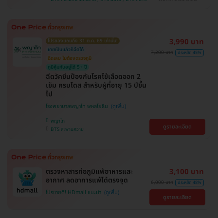
ถึงบ้าน , ราชเทวี , คลองเตย , ตลิ่งชัน
เป้า , BTS อุดมสุข , BTS บางนา , BTS บางหว้า ,
MRT บางไผ่ , MRT บางหว้า , BTS ปุณณวิถี , BTS
ศรีนครินทร์ , BTS พญาไท , BTS สะพานควาย
3,990 บาท
โปรของแถมถึง 31 ต.ค. 69 เท่านั้น!
เคยเป็นแล้วก็ฉีดได้
7,200 บาท
ประหยัด 45%
ฉีดเลย ไม่ต้องตรวจภูมิ
ภูมิคุ้มกันอยู่ได้ 5+ ปี
ฉีดวัคซีนป้องกันโรคไข้เลือดออก 2
เข็ม ครบโดส สำหรับผู้ที่อายุ 15 ปีขึ้น
ไป
โรงพยาบาลพญาไท พหลโยธิน
พญาไท
ดูรายละเอียด
BTS สะพานควาย
ตรวจหาสารก่อภูมิแพ้อาหารและ
3,100 บาท
อากาศ ลดอาการแพ้ได้ตรงจุด
6,000 บาท
ประหยัด 48%
โปรขายดี! HDmall แนะนำ
ดูรายละเอียด