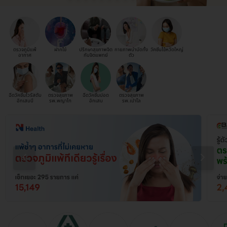
ตรวจภูมิแพ้
ฝากไข่
ปรึกษาสุขภาพจิต
กายภาพบำบัดทั้ง
วัคซีนไข้หวัดใหญ่
อากาศ
กับจิตแพทย์
ตัว
ฉีดวัคซีนไวรัสตับ
ตรวจสุขภาพ
ฉีดวัคซีนปอด
ตรวจสุขภาพ
อักเสบบี
รพ.พญาไท
อักเสบ
รพ.เปาโล