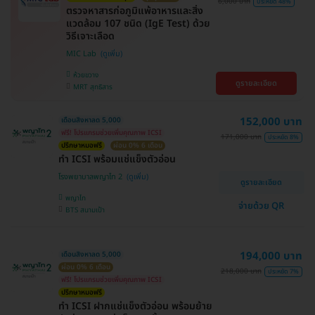
6,000 บาท
ประหยัด 48%
ตรวจหาสารก่อภูมิแพ้อาหารและสิ่ง
แวดล้อม 107 ชนิด (IgE Test) ด้วย
วิธีเจาะเลือด
MIC Lab
ห้วยขวาง
ดูรายละเอียด
MRT สุทธิสาร
152,000 บาท
เดือนสิงหาลด 5,000
ฟรี! โปรแกรมช่วยเพิ่มคุณภาพ ICSI
171,000 บาท
ประหยัด 8%
ปรึกษาหมอฟรี
ผ่อน 0% 6 เดือน
ทำ ICSI พร้อมแช่แข็งตัวอ่อน
โรงพยาบาลพญาไท 2
ดูรายละเอียด
พญาไท
จ่ายด้วย QR
BTS สนามเป้า
194,000 บาท
เดือนสิงหาลด 5,000
ผ่อน 0% 6 เดือน
218,000 บาท
ประหยัด 7%
ฟรี! โปรแกรมช่วยเพิ่มคุณภาพ ICSI
ปรึกษาหมอฟรี
ทำ ICSI ฝากแช่แข็งตัวอ่อน พร้อมย้าย