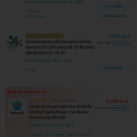
โรงพยาบาลรวมใจรักษ์ @สุขุมวิท 62
ดูรายละเอียด
พระโขนง
แชทกับแอดมิน
BTS บางจาก
1,673 บาท
ราคาพิเศษถึง 16 ส.ค. เท่านั้น
ตรวจคัดกรองมะเร็งเต้านมด้วยเครื่อง
3,470 บาท
ประหยัด 52%
อัลตราซาวด์ (Ultrasound of Breast)
(ผู้หญิงน้อยกว่า 35 ปี)
โรงพยาบาลพญาไท ศรีราชา
ดูรายละเอียด
ชลบุรี
2,290 บาท
ถูกที่สุดในเว็บ!
มีเฉพาะที่ HDmall!
รวมโปรตรวจสุขภาพตับและฉีดวัคซีน
3,380 บาท
ประหยัด 32%
ป้องกันไวรัสตับอักเสบ ราคาพิเศษ!
เลือกตรวจใกล้บ้านได้
โปรขายดี! HDmall แนะนำ
บางบอน , บึงกุ่ม , ปทุมธานี , จตุจักร , คันนายาว ,