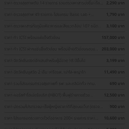
ราคา ตรวจสุขภาพตับ 14 รายการ รวมตรวจหาสารบ่งชี้มะเร็ง
2,290 บาท
ตับ และตรวจหาภูมิคุ้มกันไวรัสตับอักเสบ สำหรับผู้ที่อายุ 8 ปีขึ้น
ไป
ราคา ตรวจสุขภาพ 49 รายการ โปรแกรม Basic Lab +
1,790 บาท
Cancer Marker (ผู้ชาย)
ราคา ตรวจหาสารก่อภูมิแพ้อาหารและสิ่งแวดล้อม 107 ชนิด
3,100 บาท
(IgE Test) ด้วยวิธีเจาะเลือด
ราคา ทำ ICSI พร้อมแช่แข็งตัวอ่อน
157,000 บาท
ราคา ทำ ICSI ฝากแช่แข็งตัวอ่อน พร้อมย้ายตัวอ่อนรอบแช่
203,000 บาท
แข็ง 1 ครั้ง
ราคา ฉีดวัคซีนปอดอักเสบสำหรับผู้มีอายุ 18 ปีขึ้นไป
3,199 บาท
ราคา ฉีดวัคซีนงูสวัด 2 เข็ม เครือรพ. เปาโล-พญาไท
11,490 บาท
ราคา รวมโปรแกรมตรวจสุขภาพที่ รพ. และคลินิกทั่ว กทม.
690 บาท
ราคา คอร์สทำไฮเปอร์แบริก (HBOT) ฟื้นฟูร่างกายด้วย
12,500 บาท
ออกซิเจนบริสุทธิ์ 60 นาที 10 ครั้ง
ราคา มัดรวมโปรตรวจมะเร็งผู้หญิงราคาดีที่สุดบนเว็บ! (ตรวจ
900 บาท
มะเร็งปากมดลูก, ตรวจมะเร็งเต้านม, อัลตราซาวด์มดลูกและรังไข่)
ราคา โปรแกรมตรวจภาวะไวต่ออาหาร 200+ รายการ ราคา
10,600 บาท
พิเศษ ด่วนจำนวนจำกัด