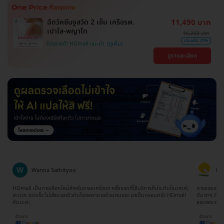
ฉีดวัคซีนงูสวัด 2 เข็ม เครือรพ.
11,490 บาท
เปาโล-พญาไท
16,260 บาท
ประหยัด 29%
โปรขายดี! HDmall แนะนำ
ดูรายละเอียด
Wanna Sathityoo
Ra
ีก
HDmall เป็นทางเลือกใหม่สำหรับครอบครัวเรา ครั้งแรกที่ใช้บริการก็ประทับใจมากค่ะ
การจองแพ็คเ
ใจ
สะดวก รวดเร็ว ไม่เสียเวลาดิวกับโรงพยาบาลด้วยตนเอง มาเป็นครอบครัว HDmall
ดีมากๆ ติดต
กันนะคะ
ขอบพระคุณ