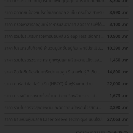
ราคา โปรตรวจภาวะมีบุตรยาก แพ็กคู่คุ้มสุด มัดรวมคลินิกและ
8,300 บาท
รพ. ทั่วกรุงเทพ ราคาพิเศษ
ราคา ฉีดวัคซีนป้องกันโรคไข้เลือดออก 2 เข็ม ครบโดส สำหรับผู้
3,990 บาท
ที่อายุ 15 ปีขึ้นไป
ราคา ตรวจหาสารก่อภูมิแพ้อาหารและอากาศ ลดอาการแพ้ได้
3,100 บาท
ตรงจุด
ราคา รวมโปรแกรมตรวจการนอนหลับ Sleep Test เลือกตรวจ
10,900 บาท
รพ. ใกล้บ้านได้
ราคา ​โปรแกรมโบท็อกซ์ จำนวนยูนิตขึ้นอยู่กับแพทย์ประเมิน
10,390 บาท
เพื่อลดเหงื่อบริเวณรักแร้และลดกลิ่นตัว 1 ครั้ง
ราคา รวมโปรตรวจภาวะกระดูกพรุนและเสริมความแข็งแรง
1,450 บาท
กระดูก เลือกตรวจได้ใกล้บ้าน
ราคา ฉีดวัคซีนป้องกันมะเร็งปากมดลูก 9 สายพันธุ์ 3 เข็ม
14,890 บาท
สำหรับผู้ที่มีอายุ 15 ปีขึ้น ราคาพิเศษ
ราคา คอร์สทำไฮเปอร์แบริก (HBOT) ฟื้นฟูร่างกายด้วย
22,000 บาท
ออกซิเจนบริสุทธิ์ 90 นาที 10 ครั้ง
ราคา ตรวจคัดกรองมะเร็งเต้านมด้วยเครื่องอัลตราซาวด์
1,673 บาท
(Ultrasound of Breast) (ผู้หญิงน้อยกว่า 35 ปี)
ราคา รวมโปรตรวจสุขภาพตับและฉีดวัคซีนป้องกันไวรัสตับ
2,290 บาท
อักเสบ ราคาพิเศษ! เลือกตรวจใกล้บ้านได้
ราคา ขริบหนังหุ้มปลาย Laser Sleeve Technique แบบไร้ปม
27,063 บาท
ไหม
ราคาอัพเดตล่าสุด 2569-08-08