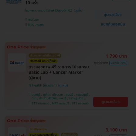
10 ครั้ง
โรงพยาบาลรวมใจรักษ์ @สุขุมวิท 62
ดูรายละเอียด
พระโขนง
แชทกับแอดมิน
BTS บางจาก
1,790 บาท
เลือกรายการได้ในแอป 📲
HDmall คัดมาให้แล้ว
6,000 บาท
ประหยัด 70%
ตรวจสุขภาพ 49 รายการ โปรแกรม
Basic Lab + Cancer Marker
(ผู้ชาย)
N Health (เอ็นเฮลท์)
นนทบุรี , ภูเก็ต , เชียงราย , สระบุรี , กาญจนบุรี ,
ตาก , ประจวบคีรีขันธ์ , ชลบุรี , สุราษฎร์ธานี ,
ดูรายละเอียด
บางรัก , นครสวรรค์ , บางแค , ห้วยขวาง , สงขลา ,
BTS ศาลาแดง , MRT เพชรบุรี , BTS ทองหล่อ
ปทุมธานี , สมุทรปราการ , สมุทรสาคร , ชุมพร ,
นครราชสีมา , สุพรรณบุรี , ขอนแก่น , แพร่ ,
นครศรีธรรมราช , เชียงใหม่ , พิษณุโลก , ระยอง ,
จันทบุรี , อุบลราชธานี , พระนครศรีอยุธยา , สุราษฎ์
ธานี , อุดรธานี , ปราจีนบุรี , กระบี่
3,100 บาท
มี HDreview
รายการตรวจเยอะที่สุด!
คุ้มสุดในเว็บ