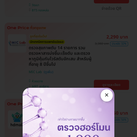
วัฒนา
จ่ายด้วย QR
BTS ทองหล่อ
2,290 บาท
ถูกที่สุดในเว็บ!
นักเทคนิคการแพทย์แปลผล
3,380 บาท
ประหยัด 32%
ตรวจสุขภาพตับ 14 รายการ รวม
ตรวจหาสารบ่งชี้มะเร็งตับ และตรวจ
หาภูมิคุ้มกันไวรัสตับอักเสบ สำหรับผู้
ที่อายุ 8 ปีขึ้นไป
MIC Lab
ห้วยขวาง
ดูรายละเอียด
MRT สุทธิสาร
×
1,450 บาท
รวมปรึกษาแพทย์
ถูกที่สุดในเว็บ
รวมโปรตรวจภาวะกระดูกพรุนและ
3,300 บาท
ประหยัด 56%
เสริมความแข็งแรงกระดูก เลือกตรวจ
ได้ใกล้บ้าน