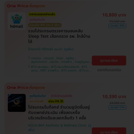
10,800 บาท
ราคารวมทุกอย่างแล้ว
ถูกที่สุดในเว็บ
15,500 บาท
ผ่อนจ่าย 0% นาน 6 เดือน
ประหยัด 30%
รวมโปรแกรมตรวจการนอนหลับ
Sleep Test เลือกตรวจ รพ. ใกล้บ้าน
ได้
โปรขายดี! HDmall แนะนำ
บางบอน , ปทุมธานี , บึงกุ่ม , จตุจักร ,
ดูรายละเอียด
สมุทรปราการ , ปทุมวัน , ลาดพร้าว , ราษฎร์บูรณะ ,
คันนายาว , จอมทอง , พระโขนง , ภาษีเจริญ ,
BTS เสนานิคม , BTS สนามกีฬาแห่งชาติ , BTS
บางรัก , พญาไท , หนองแขม , คลองเตย , บริการ
แชทกับแอดมิน
สยาม , MRT ลาดพร้าว , BTS บางจาก , BTS บาง
ถึงบ้าน , บางนา , ราชเทวี , ตลิ่งชัน
หว้า , MRT บางไผ่ , MRT บางหว้า , BTS สนามเป้า
, BTS ปุณณวิถี , BTS อุดมสุข , BTS บางนา , BTS
พญาไท , BTS สะพานควาย , BTS ศรีนครินทร์
10,390 บาท
ถูกที่สุดในเว็บ!
สิทธิ์มีจำนวนจำกัด
แปะยาชาฟรี
ผ่อน 0% ได้
24,000 บาท
​โปรแกรมโบท็อกซ์ จำนวนยูนิตขึ้นอยู่
ประหยัด 57%
กับแพทย์ประเมิน เพื่อลดเหงื่อ
บริเวณรักแร้และลดกลิ่นตัว 1 ครั้ง
AQUA BKK Aesthetic & Wellness Clinic
ดูรายละเอียด