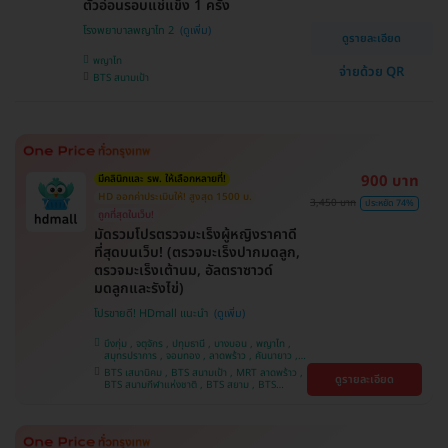
ตัวอ่อนรอบแช่แข็ง 1 ครั้ง
โรงพยาบาลพญาไท 2
ดูรายละเอียด
พญาไท
จ่ายด้วย QR
BTS สนามเป้า
900 บาท
มีคลินิกและ รพ. ให้เลือกหลายที่!
HD ออกค่าประเมินให้! สูงสุด 1500 บ.
3,450 บาท
ประหยัด 74%
ถูกที่สุดในเว็บ!
มัดรวมโปรตรวจมะเร็งผู้หญิงราคาดี
ที่สุดบนเว็บ! (ตรวจมะเร็งปากมดลูก,
ตรวจมะเร็งเต้านม, อัลตราซาวด์
มดลูกและรังไข่)
โปรขายดี! HDmall แนะนำ
บึงกุ่ม , จตุจักร , ปทุมธานี , บางบอน , พญาไท ,
สมุทรปราการ , จอมทอง , ลาดพร้าว , คันนายาว ,
ปทุมวัน , พระโขนง , ราษฎร์บูรณะ , ภาษีเจริญ ,
BTS เสนานิคม , BTS สนามเป้า , MRT ลาดพร้าว ,
ดูรายละเอียด
หนองแขม , ราชเทวี , ตลิ่งชัน , คลองเตย , บริการ
BTS สนามกีฬาแห่งชาติ , BTS สยาม , BTS
ถึงบ้าน , บางนา
บางจาก , BTS บางหว้า , MRT บางไผ่ , MRT บาง
หว้า , BTS ศรีนครินทร์ , BTS พญาไท , BTS
สะพานควาย , BTS ปุณณวิถี , BTS อุดมสุข , BTS
บางนา