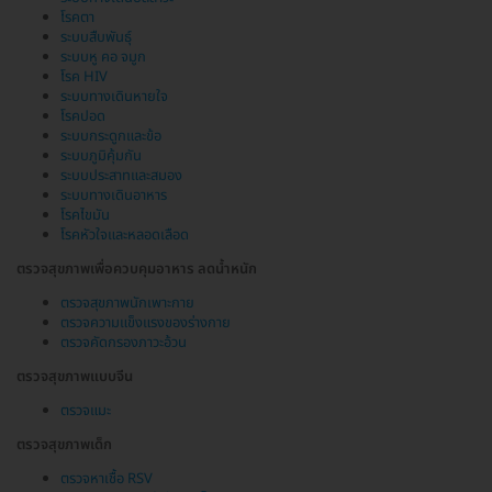
โรคตา
ระบบสืบพันธุ์
ระบบหู คอ จมูก
โรค HIV
ระบบทางเดินหายใจ
โรคปอด
ระบบกระดูกและข้อ
ระบบภูมิคุ้มกัน
ระบบประสาทและสมอง
ระบบทางเดินอาหาร
โรคไขมัน
โรคหัวใจและหลอดเลือด
ตรวจสุขภาพเพื่อควบคุมอาหาร ลดน้ำหนัก
ตรวจสุขภาพนักเพาะกาย
ตรวจความแข็งแรงของร่างกาย
ตรวจคัดกรองภาวะอ้วน
ตรวจสุขภาพแบบจีน
ตรวจแมะ
ตรวจสุขภาพเด็ก
ตรวจหาเชื้อ RSV