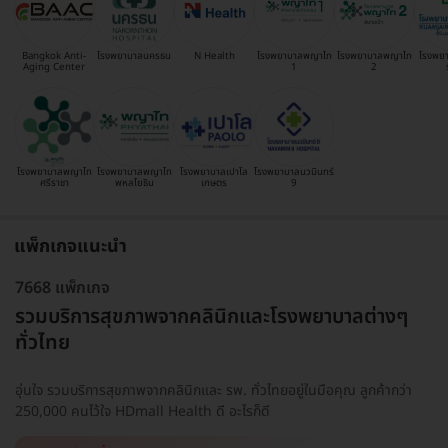
Bangkok Anti-
โรงพยาบาลนครธน
N Health
โรงพยาบาลพญาไท
โรงพยาบาลพญาไท
โรงพย
Aging Center
1
2
โรงพยาบาลพญาไท
โรงพยาบาลพญาไท
โรงพยาบาลเปาโล
โรงพยาบาลนวมินทร์
ศรีราชา
พหลโยธิน
เกษตร
9
แพ็กเกจแนะนำ
7668 แพ็กเกจ
รวมบริการสุขภาพจากคลินิกและโรงพยาบาลต่างๆ
ทั่วไทย
อุ่นใจ รวมบริการสุขภาพจากคลินิกและ รพ. ทั่วไทยอยู่ในมือคุณ ลูกค้ากว่า
250,000 คนไว้ใจ HDmall Health ดี อะไรก็ดี