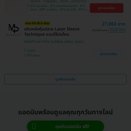
จอมทอง , ราษฎร์บูรณะ , ปทุมวัน , สมุทรปราการ ,
ลาดพร้าว , พญาไท , ภาษีเจริญ , พระโขนง , บางรัก
BTS เสนานิคม , BTS สนามกีฬาแห่งชาติ , BTS
ดูรายละเอียด
, หนองแขม , บริการถึงบ้าน , ราชเทวี , บางนา ,
สยาม , MRT ลาดพร้าว , BTS สนามเป้า , BTS บาง
คลองเตย , ตลิ่งชัน
หว้า , MRT บางไผ่ , MRT บางหว้า , BTS บางจาก ,
BTS ปุณณวิถี , BTS พญาไท , BTS อุดมสุข , BTS
บางนา , BTS ศรีนครินทร์ , BTS สะพานควาย
27,063 บาท
ผ่อน 0% ได้ 6 เดือน
ขริบหนังหุ้มปลาย Laser Sleeve
35,900 บาท
ประหยัด 25%
Technique แบบไร้ปมไหม
MediPrime Clinic (เมดิไพร์ม คลินิก)
ปทุมวัน
ดูรายละเอียด
BTS สยาม
ดูแพ็กเกจเพิ่ม
แอดมินพร้อมดูแลคุณทุกวันทางไลน์
คุยกับแอดมิน ฟรี!