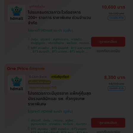
10,600 บาท
ถูกที่สุดในเว็บ
โปรแกรมตรวจภาวะไวต่ออาหาร
18,100 บาท
200+ รายการ ราคาพิเศษ ด่วนจำนวน
ประหยัด 41%
จำกัด
โปรขายดี! HDmall แนะนำ
บึงกุ่ม , ปทุมธานี , สมุทรปราการ , ลาดพร้าว ,
ดูรายละเอียด
ราษฎร์บูรณะ , บริการถึงบ้าน , พระโขนง , คลองเตย
, พญาไท , บางบอน , คันนายาว , ราชเทวี , จตุจักร ,
MRT ลาดพร้าว , BTS ปุณณวิถี , BTS สะพานควาย
ปทุมวัน , จอมทอง , ภาษีเจริญ , หนองแขม , บางรัก
แชทกับแอดมิน
, BTS สนามเป้า , BTS บางจาก , BTS พญาไท ,
, บางนา , ตลิ่งชัน
BTS เสนานิคม , BTS สนามกีฬาแห่งชาติ , BTS
สยาม , BTS บางหว้า , MRT บางไผ่ , MRT บางหว้า
, BTS อุดมสุข , BTS บางนา , BTS ศรีนครินทร์
8,300 บาท
มี Cash Back
การันตีถูกที่สุด!
พร้อมปรึกษาหมอ
14,110 บาท
อัลตราซาวด์มดลูก TVS
ประหยัด 41%
โปรตรวจภาวะมีบุตรยาก แพ็กคู่คุ้มสุด
มัดรวมคลินิกและ รพ. ทั่วกรุงเทพ
ราคาพิเศษ
โปรขายดี! HDmall แนะนำ
ปทุมธานี , บึงกุ่ม , บางบอน , จตุจักร ,
ดูรายละเอียด
สมุทรปราการ , ลาดพร้าว , พระโขนง , คันนายาว ,
ปทุมวัน , จอมทอง , พญาไท , หนองแขม ,
BTS เสนานิคม , MRT ลาดพร้าว , BTS บางจาก ,
ราษฎร์บูรณะ , บางนา , ภาษีเจริญ , บางรัก , บริการ
แชทกับแอดมิน
BTS สนามกีฬาแห่งชาติ , BTS สยาม , BTS สนาม