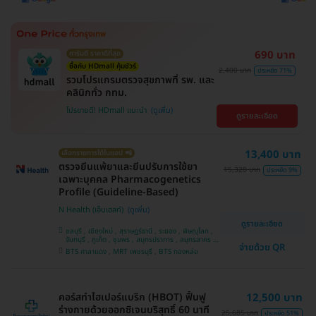
690 บาท
การันตี ราคาดีที่สุด
ซื้อกับ HDmall คุ้มชัวร์
2,400 บาท
ประหยัด 71%
รวมโปรแกรมตรวจสุขภาพที่ รพ. และ
คลินิกทั่ว กทม.
โปรขายดี! HDmall แนะนำ
ดูรายละเอียด
13,400 บาท
เลือกรายการได้ในแอป 📲
ตรวจยีนแพ้ยาและยีนปรับการใช้ยา
15,320 บาท
ประหยัด 9%
เฉพาะบุคคล Pharmacogenetics
Profile (Guideline-Based)
N Health (เอ็นเฮลท์)
ดูรายละเอียด
ชลบุรี , เชียงใหม่ , สุราษฎร์ธานี , ระยอง , พิษณุโลก ,
จันทบุรี , ภูเก็ต , ชุมพร , สมุทรปราการ , สมุทรสาคร ,
จ่ายด้วย QR
นครราชสีมา , สุพรรณบุรี , ขอนแก่น , ปราจีนบุรี ,
BTS ศาลาแดง , MRT เพชรบุรี , BTS ทองหล่อ
ปทุมธานี , กาญจนบุรี , บางรัก , กระบี่ , เชียงราย ,
แพร่ , อุดรธานี , นครศรีธรรมราช , นนทบุรี ,
นครสวรรค์ , อุบลราชธานี , บางแค , สระบุรี , ห้วยขวาง
, สงขลา , ตาก , สุราษฎ์ธานี , ประจวบคีรีขันธ์ ,
พระนครศรีอยุธยา
คอร์สทำไฮเปอร์แบริก (HBOT) ฟื้นฟู
12,500 บาท
ร่างกายด้วยออกซิเจนบริสุทธิ์ 60 นาที
25,685 บาท
ประหยัด 51%