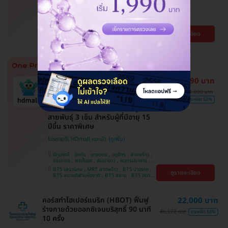
โปรขายดี! HDmall แนะนำ
บึงกุ่ม , จตุจักร , บางบอน , ปทุมธานี , คันนายาว ,
ปทุมวัน , จอมทอง , สมุทรปราการ , ลาดพร้าว ,
ราษฎร์บูรณะ , พระโขนง , พญาไท , ภาษีเจริญ ,
BTS เสนานิคม , BTS สนามกีฬาแห่งชาติ , BTS
ดูรายละเอียด
บริการถึงบ้าน , หนองแขม , บางรัก , บางนา ,
สยาม , MRT ลาดพร้าว , BTS บางจาก , BTS
ราชเทวี , ตลิ่งชัน , คลองเตย
สนามเป้า , BTS บางหว้า , MRT บางไผ่ , MRT บาง
หว้า , BTS ปุณณวิถี , BTS อุดมสุข , BTS บางนา ,
BTS พญาไท , BTS ศรีนครินทร์ , BTS สะพานควาย
14,890 บาท
ทำนัดง่าย ได้คิวรวดเร็ว
มี HDreview
ขายดีมาก
31,000 บาท
ถูกที่สุดในเว็บ
ประหยัด 52%
ฉีดวัคซีนป้องกันมะเร็งปากมดลูก 9
สายพันธุ์ 3 เข็ม สำหรับผู้ที่มีอายุ 15
ปีขึ้น ราคาพิเศษ
โปรขายดี! HDmall แนะนำ
ปทุมธานี , บึงกุ่ม , บางบอน , จตุจักร , ลาดพร้าว ,
จอมทอง , พระโขนง , คันนายาว , สมุทรปราการ ,
ปทุมวัน , พญาไท , หนองแขม , บางรัก ,
BTS เสนานิคม , MRT ลาดพร้าว , BTS บางจาก ,
ดูรายละเอียด
ราษฎร์บูรณะ , ภาษีเจริญ , ราชเทวี , บริการถึงบ้าน ,
BTS สนามกีฬาแห่งชาติ , BTS สยาม , BTS สนาม
บางนา , ตลิ่งชัน , คลองเตย
เป้า , BTS บางหว้า , MRT บางไผ่ , MRT บางหว้า ,
BTS พญาไท , BTS ปุณณวิถี , BTS อุดมสุข , BTS
บางนา , BTS สะพานควาย , BTS ศรีนครินทร์
คอร์สทำไฮเปอร์แบริก (HBOT) ฟื้นฟู
22,000 บาท
ร่างกายด้วยออกซิเจนบริสุทธิ์ 90 นาที
46,572 บาท
ประหยัด 53%
10 ครั้ง