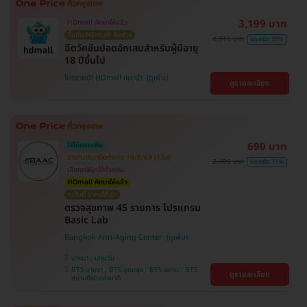
3,199 บาท
HDmall คัดมาให้แล้ว
ซื้อกับ HDmall คุ้มชัวร์
4,911 บาท
ประหยัด 35%
ฉีดวัคซีนปอดอักเสบสำหรับผู้มีอายุ
18 ปีขึ้นไป
โปรขายดี! HDmall แนะนำ
ดูรายละเอียด
690 บาท
ใส่โค้ดลดเพิ่ม
สาขาบางนาปิดทำการ 10/8/69 (1วัน)
2,400 บาท
ประหยัด 71%
เลือกคลินิกได้ทั่วกทม.
HDmall คัดมาให้แล้ว
การันตี ราคาดีที่สุด
ตรวจสุขภาพ 45 รายการ โปรแกรม
Basic Lab
Bangkok Anti-Aging Center
บางนา , ปทุมวัน
BTS บางนา , BTS อุดมสุข , BTS สยาม , BTS
ดูรายละเอียด
สนามกีฬาแห่งชาติ