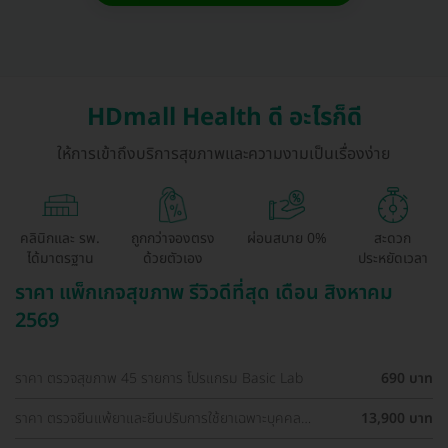
HDmall Health ดี อะไรก็ดี
ให้การเข้าถึงบริการสุขภาพและความงามเป็นเรื่องง่าย
คลินิกและ รพ.
ถูกกว่าจองตรง
ผ่อนสบาย 0%
สะดวก
ได้มาตรฐาน
ด้วยตัวเอง
ประหยัดเวลา
ราคา แพ็กเกจสุขภาพ รีวิวดีที่สุด เดือน สิงหาคม
2569
ราคา ตรวจสุขภาพ 45 รายการ โปรแกรม Basic Lab
690 บาท
ราคา ตรวจยีนแพ้ยาและยีนปรับการใช้ยาเฉพาะบุคคล
13,900 บาท
Pharmacogenetics Profile (Guideline-Based)