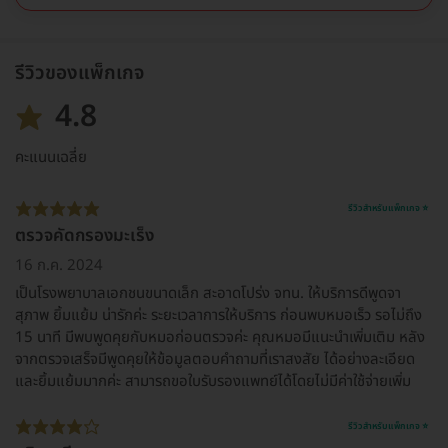
รีวิวของแพ็กเกจ
4.8
คะแนนเฉลี่ย
รีวิวสำหรับแพ็กเกจ ⭐
ตรวจคัดกรองมะเร็ง
16 ก.ค. 2024
เป็นโรงพยาบาลเอกชนขนาดเล็ก สะอาดโปร่ง จทน. ให้บริการดีพูดจา
สุภาพ ยิ้มแย้ม น่ารักค่ะ ระยะเวลาการให้บริการ ก่อนพบหมอเร็ว รอไม่ถึง
15 นาที มีพบพูดคุยกับหมอก่อนตรวจค่ะ คุณหมอมีแนะนำเพิ่มเติม หลัง
จากตรวจเสร็จมีพูดคุยให้ข้อมูลตอบคำถามที่เราสงสัย ได้อย่างละเอียด
และยิ้มแย้มมากค่ะ สามารถขอใบรับรองแพทย์ได้โดยไม่มีค่าใช้จ่ายเพิ่ม
รีวิวสำหรับแพ็กเกจ ⭐