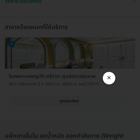
วิธีชำระและใช้งาน
สาขาหรือแผนกที่ให้บริการ
1
×
โรงพยาบาลพญาไท ศรีราชา ศูนย์ตรวจสุขภาพ
90 ถ. ศรีราชานคร 3 ต. ศรีราชา อ. ศรีราชา จ. ชลบุรี 20110
ดูรายละเอียด
แพ็กเกจอื่นใน ลดน้ำหนัก ออกกำลังกาย (Weight