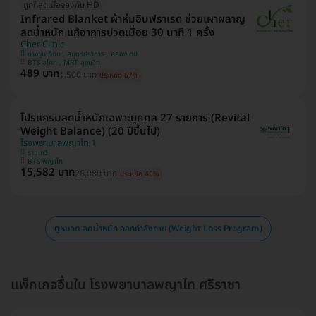
ถูกที่สุดเมื่อจองกับ HD
Infrared Blanket ผ้าห่มอินฟราเรด ช่วยเผาผลาญ
ลดน้ำหนัก แก้อาการปวดเมื่อย 30 นาที 1 ครั้ง
Cher Clinic
บางขุนเทียน , สมุทรปราการ , คลองเตย
BTS อโศก , MRT สุขุมวิท
489 บาท
1,500 บาท
ประหยัด 67%
โปรแกรมลดน้ำหนักเฉพาะบุคคล 27 รายการ (Revital
Weight Balance) (20 ปีขึ้นไป)
โรงพยาบาลพญาไท 1
ราชเทวี
BTS พญาไท
15,582 บาท
26,080 บาท
ประหยัด 40%
ดูหมวด ลดน้ำหนัก ออกกำลังกาย (Weight Loss Program)
แพ็กเกจอื่นใน โรงพยาบาลพญาไท ศรีราชา