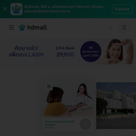
×
รับส่วนลด 200 บ. เพียงโหลดแอป HDmall ครั้งแรก
โหลดเลย
พร้อมรับสิทธิประโยชน์มากมาย