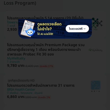
Loss Program)
โปรแกรมควบคุมน้ำหนัก S 14 รายการ (20 ปีขึ้นไป)
โรงพยาบาลพญาไท ศรีราชา
ชลบุรี
2,930 บาท
8,572 บาท
ประหยัด 66%
โปรแกรมควบคุมน้ำหนัก Premium Package รวม
ปรึกษาผู้เชี่ยวชาญ 1 เดือน พร้อมรับตารางแนะนำ
อาหารและ Probac Fit 30 ซอง
MyWelltality
ลาดกระบัง
9,780 บาท
13,400 บาท
ประหยัด 27%
ถูกที่สุดเมื่อจองกับ HD
โปรแกรมตรวจสำหรับนักเพาะกาย 31 รายการ
BRIA Health Center
เชียงใหม่ , วังทองหลาง , ปทุมธานี
6,860 บาท
7,000 บาท
ประหยัด 2%