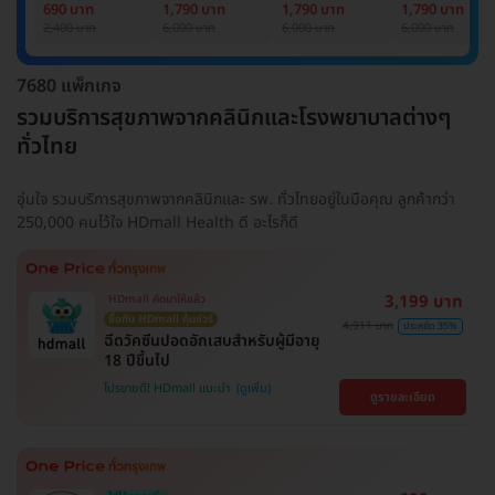
Basic Lab
Basic Lab +
Basic Lab +
Basic Lab +
690 บาท
1,790 บาท
1,790 บาท
1,790 บาท
Cancer Marker
Cancer Marker
Cancer Marke
2,400 บาท
6,000 บาท
6,000 บาท
6,000 บาท
(ผู้ชาย)
7680 แพ็กเกจ
รวมบริการสุขภาพจากคลินิกและโรงพยาบาลต่างๆ
ทั่วไทย
อุ่นใจ รวมบริการสุขภาพจากคลินิกและ รพ. ทั่วไทยอยู่ในมือคุณ ลูกค้ากว่า
250,000 คนไว้ใจ HDmall Health ดี อะไรก็ดี
3,199 บาท
HDmall คัดมาให้แล้ว
ซื้อกับ HDmall คุ้มชัวร์
4,911 บาท
ประหยัด 35%
ฉีดวัคซีนปอดอักเสบสำหรับผู้มีอายุ
18 ปีขึ้นไป
โปรขายดี! HDmall แนะนำ
ดูรายละเอียด