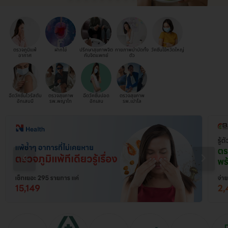
ตรวจภูมิแพ้
ฝากไข่
ปรึกษาสุขภาพจิต
กายภาพบำบัดทั้ง
วัคซีนไข้หวัดใหญ่
อากาศ
กับจิตแพทย์
ตัว
ฉีดวัคซีนไวรัสตับ
ตรวจสุขภาพ
ฉีดวัคซีนปอด
ตรวจสุขภาพ
อักเสบบี
รพ.พญาไท
อักเสบ
รพ.เปาโล