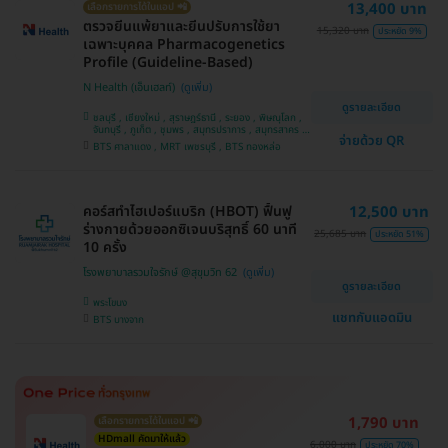
13,400 บาท
เลือกรายการได้ในแอป 📲
ตรวจยีนแพ้ยาและยีนปรับการใช้ยา
15,320 บาท
ประหยัด 9%
เฉพาะบุคคล Pharmacogenetics
Profile (Guideline-Based)
N Health (เอ็นเฮลท์)
ดูรายละเอียด
ชลบุรี , เชียงใหม่ , สุราษฎร์ธานี , ระยอง , พิษณุโลก ,
จันทบุรี , ภูเก็ต , ชุมพร , สมุทรปราการ , สมุทรสาคร ,
จ่ายด้วย QR
นครราชสีมา , สุพรรณบุรี , ขอนแก่น , ปราจีนบุรี ,
BTS ศาลาแดง , MRT เพชรบุรี , BTS ทองหล่อ
ปทุมธานี , กาญจนบุรี , บางรัก , กระบี่ , เชียงราย ,
แพร่ , อุดรธานี , นครศรีธรรมราช , นนทบุรี ,
นครสวรรค์ , อุบลราชธานี , บางแค , สระบุรี , ห้วยขวาง
, สงขลา , ตาก , สุราษฎ์ธานี , ประจวบคีรีขันธ์ ,
พระนครศรีอยุธยา
คอร์สทำไฮเปอร์แบริก (HBOT) ฟื้นฟู
12,500 บาท
ร่างกายด้วยออกซิเจนบริสุทธิ์ 60 นาที
25,685 บาท
ประหยัด 51%
10 ครั้ง
โรงพยาบาลรวมใจรักษ์ @สุขุมวิท 62
ดูรายละเอียด
พระโขนง
แชทกับแอดมิน
BTS บางจาก
1,790 บาท
เลือกรายการได้ในแอป 📲
HDmall คัดมาให้แล้ว
6,000 บาท
ประหยัด 70%