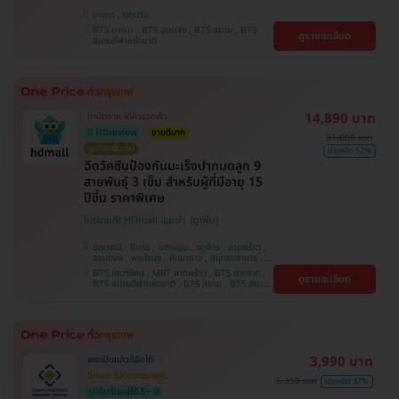
บางนา , ปทุมวัน
BTS บางนา , BTS อุดมสุข , BTS สยาม , BTS
ดูรายละเอียด
สนามกีฬาแห่งชาติ
14,890 บาท
ทำนัดง่าย ได้คิวรวดเร็ว
มี HDreview
ขายดีมาก
31,000 บาท
ถูกที่สุดในเว็บ
ประหยัด 52%
ฉีดวัคซีนป้องกันมะเร็งปากมดลูก 9
สายพันธุ์ 3 เข็ม สำหรับผู้ที่มีอายุ 15
ปีขึ้น ราคาพิเศษ
โปรขายดี! HDmall แนะนำ
ปทุมธานี , บึงกุ่ม , บางบอน , จตุจักร , ลาดพร้าว ,
จอมทอง , พระโขนง , คันนายาว , สมุทรปราการ ,
ปทุมวัน , พญาไท , หนองแขม , บางรัก ,
BTS เสนานิคม , MRT ลาดพร้าว , BTS บางจาก ,
ดูรายละเอียด
ราษฎร์บูรณะ , ภาษีเจริญ , ราชเทวี , บริการถึงบ้าน ,
BTS สนามกีฬาแห่งชาติ , BTS สยาม , BTS สนาม
บางนา , ตลิ่งชัน , คลองเตย
เป้า , BTS บางหว้า , MRT บางไผ่ , MRT บางหว้า ,
BTS พญาไท , BTS ปุณณวิถี , BTS อุดมสุข , BTS
บางนา , BTS สะพานควาย , BTS ศรีนครินทร์
3,990 บาท
เคยเป็นแล้วก็ฉีดได้
ฉีดเลย ไม่ต้องตรวจภูมิ
6,350 บาท
ประหยัด 37%
ภูมิคุ้มกันอยู่ได้ 5+ ปี