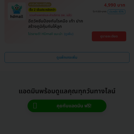
4,990 บาท
การันตีราคาดีที่สุด
ซื้อ 2 เข็มประหยัดกว่า
9,130 บาท
ประหยัด 45%
รวมค่าแพทย์และค่าบริการ รพ. แล้ว
ฉีดวัคซีนป้องกันโรคมือ เท้า ปาก
สร้างภูมิคุ้มกันให้ลูก
โปรขายดี! HDmall แนะนำ
ดูรายละเอียด
ดูแพ็กเกจเพิ่ม
แอดมินพร้อมดูแลคุณทุกวันทางไลน์
คุยกับแอดมิน ฟรี!