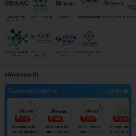
Bangkok Anti-
โรงพยาบาลนครธน
N Health
โรงพยาบาลพญาไท
โรงพยาบาลพญาไท
โรงพย
Aging Center
1
2
โรงพยาบาลพญาไท
โรงพยาบาลพญาไท
โรงพยาบาลเปาโล
โรงพยาบาลนวมินทร์
ศรีราชา
พหลโยธิน
เกษตร
9
แพ็กเกจแนะนำ
โปรแกรมตรวจสุขภาพ
ดูทั้งหมด
-71%
-70%
-70%
-70%
ตรวจสุขภาพ 45
ตรวจสุขภาพ 49
ตรวจสุขภาพ 49
ตรวจสุขภาพ 49
รายการ โปรแกรม
รายการ โปรแกรม
รายการ โปรแกรม
รายการ โปรแกรม