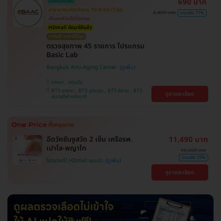
690 บาท
ใส่โค้ดลดเพิ่ม
สาขาบางนาปิดทำการ 10/8/69 (1วัน)
2,400 บาท
ประหยัด 71%
เลือกคลินิกได้ทั่วกทม.
HDmall คัดมาให้แล้ว
การันตี ราคาดีที่สุด
ตรวจสุขภาพ 45 รายการ โปรแกรม
Basic Lab
Bangkok Anti-Aging Center
บางนา , ปทุมวัน
BTS บางนา , BTS อุดมสุข , BTS สยาม , BTS
ดูรายละเอียด
สนามกีฬาแห่งชาติ
ฉีดวัคซีนงูสวัด 2 เข็ม เครือรพ.
11,490 บาท
เปาโล-พญาไท
16,260 บาท
ประหยัด 29%
โปรขายดี! HDmall แนะนำ
ดูรายละเอียด