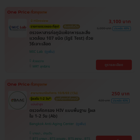
3,100 บาท
มี HDreview
รายการตรวจเยอะที่สุด!
คุ้มสุดในเว็บ
6,000 บาท
ประหยัด 48%
ตรวจหาสารก่อภูมิแพ้อาหารและสิ่ง
แวดล้อม 107 ชนิด (IgE Test) ด้วย
วิธีเจาะเลือด
MIC Lab
ห้วยขวาง
ดูรายละเอียด
MRT สุทธิสาร
250 บาท
สาขาบางนาปิดทำการ 10/8/69 (1วัน)
รู้ผลใน 1-2 วัน*
ถูกที่สุดเท่าที่เคยมี!
420 บาท
ประหยัด 40%
แม่นยำสูง
ตรวจคัดกรอง HIV แบบพื้นฐาน รู้ผล
ใน 1-2 วัน (Ab)
Bangkok Anti-Aging Center
บางนา , ปทุมวัน
BTS บางนา , BTS อุดมสุข , BTS สยาม , BTS