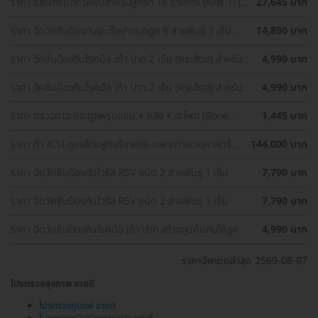
ราคา โปรแกรมฉีดวัคซีนสำหรับลูกรัก 18 รายการ (Kids 1) (2
27,645 บาท
เดือน-1 ปี 6 เดือน)
ราคา ฉีดวัคซีนป้องกันมะเร็งปากมดลูก 9 สายพันธุ์ 3 เข็ม
14,890 บาท
สำหรับผู้ที่มีอายุ 15 ปีขึ้น ราคาพิเศษ
ราคา วัคซีนป้องกันโรคมือ เท้า ปาก 2 เข็ม (ครบโดส) สำหรับ
4,990 บาท
เด็กอายุ 6 เดือน-5 ปี
ราคา วัคซีนป้องกันโรคมือ เท้า ปาก 2 เข็ม (ครบโดส) สำหรับ
4,990 บาท
เด็กอายุ 6 เดือน-5 ปี
ราคา ตรวจภาวะกระดูกพรุนแขน + หลัง + สะโพก (Bone
1,445 บาท
Density 3 Parts) ด้วยเครื่อง DEXA Scan (40 ปีขึ้นไป)
ราคา ทำ ICSI ดูแลโดยสูตินรีแพทย์ เฉพาะทางเวชศาสตร์
144,000 บาท
การเจริญพันธ์ุ
ราคา ฉีดวัคซีนป้องกันไวรัส RSV ชนิด 2 สายพันธ์ุ 1 เข็ม
7,790 บาท
ราคา ฉีดวัคซีนป้องกันไวรัส RSV ชนิด 2 สายพันธ์ุ 1 เข็ม
7,790 บาท
ราคา ฉีดวัคซีนป้องกันโรคมือ เท้า ปาก สร้างภูมิคุ้มกันให้ลูก
4,990 บาท
ราคาอัพเดตล่าสุด 2569-08-07
โปรตรวจสุขภาพ ขายดี
โปรตรวจภูมิแพ้ ขายดี