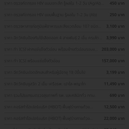
ราคา ตรวจคัดกรอง HIV แบบเจาะลึก รู้ผลใน 1-2 วัน (Ag/Ab
450 บาท
Combo)
ราคา ตรวจคัดกรอง HIV แบบพื้นฐาน รู้ผลใน 1-2 วัน (Ab)
250 บาท
ราคา ตรวจหาสารก่อภูมิแพ้อาหารและสิ่งแวดล้อม 107 ชนิด
3,100 บาท
(IgE Test) ด้วยวิธีเจาะเลือด
ราคา ฉีดวัคซีนป้องกันไข้เลือดออก 4 สายพันธุ์ 2 เข็ม ครบโดส
3,990 บาท
(15-60 ปี)
ราคา ทำ ICSI ฝากแช่แข็งตัวอ่อน พร้อมย้ายตัวอ่อนรอบแช่
203,000 บาท
แข็ง 1 ครั้ง
ราคา ทำ ICSI พร้อมแช่แข็งตัวอ่อน
157,000 บาท
ราคา ฉีดวัคซีนปอดอักเสบสำหรับผู้มีอายุ 18 ปีขึ้นไป
3,199 บาท
ราคา ฉีดวัคซีนงูสวัด 2 เข็ม เครือรพ. เปาโล-พญาไท
11,490 บาท
ราคา รวมโปรแกรมตรวจสุขภาพที่ รพ. และคลินิกทั่ว กทม.
690 บาท
ราคา คอร์สทำไฮเปอร์แบริก (HBOT) ฟื้นฟูร่างกายด้วย
12,500 บาท
ออกซิเจนบริสุทธิ์ 60 นาที 10 ครั้ง
ราคา คอร์สทำไฮเปอร์แบริก (HBOT) ฟื้นฟูร่างกายด้วย
22,000 บาท
ออกซิเจนบริสุทธิ์ 90 นาที 10 ครั้ง