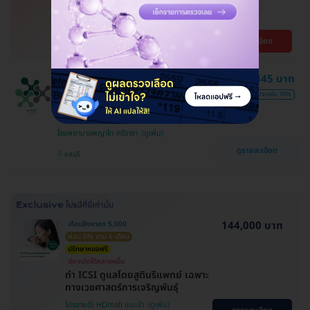
ปี
โรงพยาบาลศรีสวรรค์ ราชพฤกษ์
ดูรายละเอียด
ตลิ่งชัน
1,445 บาท
ราคาพิเศษถึง 16 ส.ค. เท่านั้น
ตรวจภาวะกระดูกพรุนแขน + หลัง +
4,770 บาท
ประหยัด 70%
สะโพก (Bone Density 3 Parts) ด้วย
เครื่อง DEXA Scan (40 ปีขึ้นไป)
โรงพยาบาลพญาไท ศรีราชา
ดูรายละเอียด
ชลบุรี
144,000 บาท
เดือนสิงหาลด 5,000
ผ่อน 0% นาน 6 เดือน
ปรึกษาหมอฟรี
ประหยัดได้หลายหมื่น
ทำ ICSI ดูแลโดยสูตินรีแพทย์ เฉพาะ
ทางเวชศาสตร์การเจริญพันธ์ุ
โปรขายดี! HDmall แนะนำ