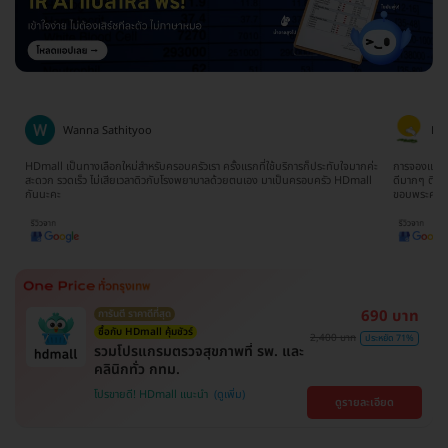
Wanna Sathityoo
Ra
ีก
HDmall เป็นทางเลือกใหม่สำหรับครอบครัวเรา ครั้งแรกที่ใช้บริการก็ประทับใจมากค่ะ
การจองแพ็คเ
ใจ
สะดวก รวดเร็ว ไม่เสียเวลาดิวกับโรงพยาบาลด้วยตนเอง มาเป็นครอบครัว HDmall
ดีมากๆ ติดต
กันนะคะ
ขอบพระคุณ
690 บาท
การันตี ราคาดีที่สุด
ซื้อกับ HDmall คุ้มชัวร์
2,400 บาท
ประหยัด 71%
รวมโปรแกรมตรวจสุขภาพที่ รพ. และ
คลินิกทั่ว กทม.
โปรขายดี! HDmall แนะนำ
ดูรายละเอียด