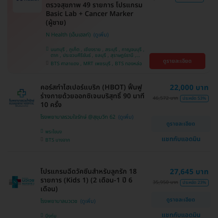
ตรวจสุขภาพ 49 รายการ โปรแกรม
Basic Lab + Cancer Marker
(ผู้ชาย)
N Health (เอ็นเฮลท์)
นนทบุรี , ภูเก็ต , เชียงราย , สระบุรี , กาญจนบุรี ,
ตาก , ประจวบคีรีขันธ์ , ชลบุรี , สุราษฎร์ธานี ,
ดูรายละเอียด
บางรัก , นครสวรรค์ , บางแค , ห้วยขวาง , สงขลา ,
BTS ศาลาแดง , MRT เพชรบุรี , BTS ทองหล่อ
ปทุมธานี , สมุทรปราการ , สมุทรสาคร , ชุมพร ,
นครราชสีมา , สุพรรณบุรี , ขอนแก่น , แพร่ ,
นครศรีธรรมราช , เชียงใหม่ , พิษณุโลก , ระยอง ,
จันทบุรี , อุบลราชธานี , พระนครศรีอยุธยา , สุราษฎ์
คอร์สทำไฮเปอร์แบริก (HBOT) ฟื้นฟู
22,000 บาท
ธานี , อุดรธานี , ปราจีนบุรี , กระบี่
ร่างกายด้วยออกซิเจนบริสุทธิ์ 90 นาที
46,572 บาท
ประหยัด 53%
10 ครั้ง
โรงพยาบาลรวมใจรักษ์ @สุขุมวิท 62
ดูรายละเอียด
พระโขนง
แชทกับแอดมิน
BTS บางจาก
โปรแกรมฉีดวัคซีนสำหรับลูกรัก 18
27,645 บาท
รายการ (Kids 1) (2 เดือน-1 ปี 6
35,950 บาท
ประหยัด 23%
เดือน)
ดูรายละเอียด
โรงพยาบาลนวเวช
แชทกับแอดมิน
บึงกุ่ม