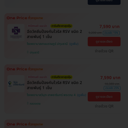
ดูรายละเอียด
7,590 บาท
HDmall แนะนำ
การันตีราคาสุดคุ้ม
ฉีดวัคซีนป้องกันไวรัส RSV ชนิด 2
9,200 บาท
ประหยัด 15%
สายพันธ์ุ 1 เข็ม
ดูรายละเอียด
โรงพยาบาลเกษมราษฎร์ ปทุมธานี
จ่ายด้วย QR
ปทุมธานี
7,590 บาท
HDmall แนะนำ
การันตีราคาสุดคุ้ม
ฉีดวัคซีนป้องกันไวรัส RSV ชนิด 2
10,380 บาท
สายพันธ์ุ 1 เข็ม
ประหยัด 25%
โรงพยาบาลวิมุต-เทพธารินทร์ พระราม 4
ดูรายละเอียด
คลองเตย
จ่ายด้วย QR