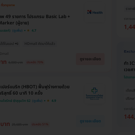
ราคาพิ
าพ 49 รายการ โปรแกรม Basic Lab +
ราคาจอ
arker (ผู้ชาย)
1,4
็นเฮลท์)
4.7
รได้ในแอป 📲
HDmall คัดมาให้แล้ว
HDmall
ดูรายละเอียด
บาท
6,000 บาท
ทำ IC
ประหยัด 70%
เวชศา
โปรขาย
เปอร์แบริก (HBOT) ฟื้นฟูร่างกายด้วย
เดือน
ิสุทธิ์ 60 นาที 10 ครั้ง
ปรึกษ
ใจรักษ์ @สุขุมวิท 62
4.9
ราคาเริ่ม
144
ดูรายละเอียด
 บาท
25,685 บาท
ประหยัด 51%