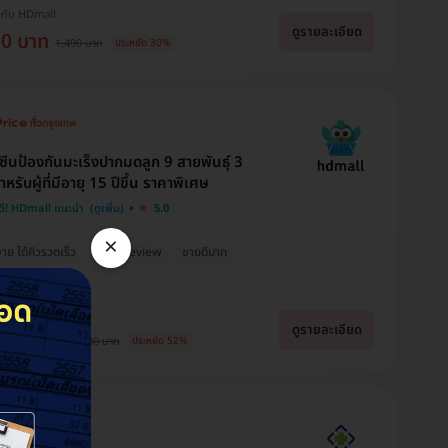
งกับ HDmall
ดูรายละเอียด
50 บาท
1,490 บาท
ประหยัด 30%
คซีนป้องกันมะเร็งปากมดลูก 9 สายพันธุ์ 3
ำหรับผู้ที่มีอายุ 15 ปีขึ้น ราคาพิเศษ
ดี! HDmall แนะนำ
5.0
×
่าย ได้คิวรวดเร็ว
มี HDreview
ขายดีมาก
ุดในเว็บ
งกับ HDmall
ดูรายละเอียด
890 บาท
31,000 บาท
ประหยัด 52%