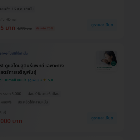
เศษถึง 16 ส.ค. เท่านั้น
งกับ HDmall
ดูรายละเอียด
45 บาท
4,770 บาท
ประหยัด 70%
SI ดูแลโดยสูตินรีแพทย์ เฉพาะทาง
สตร์การเจริญพันธ์ุ
ดี! HDmall แนะนำ
5.0
สิงหาลด 5,000
ผ่อน 0% นาน 6 เดือน
าหมอฟรี
ประหยัดได้หลายหมื่น
ต้นที่
ดูรายละเอียด
,000 บาท