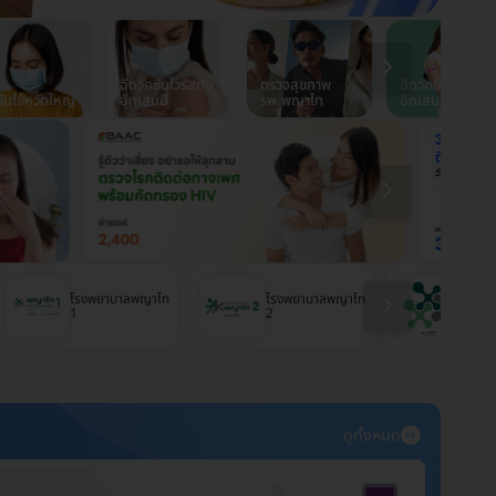
ฉีดวัคซีนไวรัสตับ
ตรวจสุขภาพ
ฉีดวัคซีนปอด
ซีนไข้หวัดใหญ่
อักเสบบี
รพ.พญาไท
อักเสบ
โรงพยาบาลพญาไท
โรงพยาบาลพญาไท
โรงพ
1
2
ศรีรา
ดูทั้งหมด