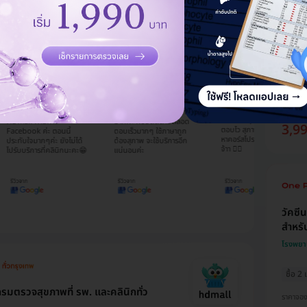
ฉีดวั
ครบโด
Natnicha
Waranya
WOIIWS Unn
โรงพยา
Phimnon
Wong
เคยเป็
ติดตามเพจนี้มานาน ได้แต่
รโมชั่นเยอะและราคาถู
เพิ่งใช้บริการ HDmall ครั้ง
มองโปรโมชั่น แต่ยังไม่ได้
ๆ เคยใช้ผลิตภัณฑ์ที่
นี้ครั้งแรก เพราะค่อนข้างรีบ
ภูมิคุ้
ลองซื้อ จนตอนนี้ ได้ซื้อโปร
ยกันแต่เปลี่ยนมาซื้อกับ
เลยเลือกใช้เพราะมีตัวเลือก
ไป 2 รายการ ราคาดีมากๆ
ll เพราะซื้อได้ในราคา
ที่หลากหลาย ข้อมูลชัดเจน
ๆๆ เซฟค่าใช้จ่ายได้มาก 😀
ราคาจอ
ำกว่าเราซื้อเอง และรู้จัก
ละเอียด แอดมินจิ๊บบริการดี
และ น้องๆ แอดมิน ในไลน์
all ผ่านทาง
มากค่ะ คอยติดตามตลอด
3,9
ตอบไว สุภาพ มากๆ และจะ
book ค่ะ ตอนนี้
ตอบเร็วมากๆ ใช้ภาษาถูก
หาคอร์สโปรโมชั่น อื่นๆ อีก
ับใจมากๆค่ะ ยังไม่ได้
ต้องสุภาพ จะใช้บริการอีก
จ้าา ✌🏻
บบริการที่คลินิกนะคะ😁
แน่นอนค่ะ
วัคซี
สำหรับ
โรงพยาบ
ซื้อ 2
มตรวจสุขภาพที่ รพ. และคลินิกทั่ว
ราคาจอ