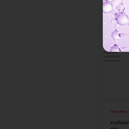
halatorn
Napassawan
Phannatorn
angthanom
Sinjoy
Jompaengta
mall จากเพื่อน
รู้จักผ่านช่องทาง
เคยใช้บริการแล้ว
รู้จัก HDmall จากช่องทาง
มีโป
Facebook ค่ะ สนแพ็กเก
บที่มีโปรโมชั่นดีๆ
Facebook เห็นแพ็กเกจ
กมาก
จนี้เพราะราคาดีมากๆ เมื่อ
ค้าตลอด เลือกตรวจ
เลเซอร์ของทางคลีนิคที่เคย
คล้า
เทียบกับไปซื้อคอร์สที่คลินิก
กที่ รพ นี้
ไปทำแล้วรู้สึกว่าน่าจะคุ้ม
HDma
โดยตรงและจากการดูรีวิว
ใกล้บ้าน และได้
เลยตัดสินใจเลือกซื้อแพ็กเก
ที่ต่
เลยสนใจจะทำที่กังนัม
ษารายละเอียดการ
จนี้ ซึ่งอธิบายรายละเอียดมา
HDm
คลินิกค่ะ ส่วนที่เลือกจอง
า รวมถึงคุณหมอมา
ค่อนข้างครบแทบไม่ต้อง
Face
กับ HDmall เพราะมีโปรโม
และคิดว่าราคา
ถามคำถามเพิ่มเติม และแอ
ประท
ชั่นดี ราคาโอเคมากๆและน่า
ึงตัดสินใจทำที่
ดมินดูมีความน่าเชื่อถือค่ะ
ไปรั
เชื่อถือค่ะ
ค่ะ
รวมโปรแกร
กทม.