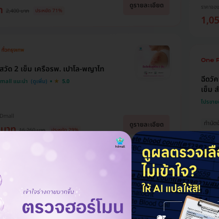
ดูรายละเอียด
ราคาจอ
ท
2,400 บาท
ประหยัด 71%
1,0
งูสวัด 2 เข็ม เครือรพ. เปาโล-พญาไท
ฉีดวั
Dmall แนะนำ
5.0
เข็ม ส
โปรขาย
HDmall
ทำนัดง
ดูรายละเอียด
 บาท
16,260 บาท
ประหยัด 29%
ถูกที่ส
ราคาจอ
14,