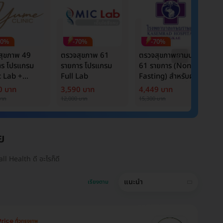
70%
-70%
-70%
สุขภาพ 49
ตรวจสุขภาพ 61
ตรวจสุขภาพยามบ่าย
ต
าร โปรแกรม
รายการ โปรแกรม
61 รายการ (Non-
ร
c Lab +
Full Lab
Fasting) สำหรับผู้
B
er Marker
หญิงอายุ 15 ปีขึ้นไป
C
0 บาท
3,590 บาท
4,449 บาท
1
บาท
12,000 บาท
15,300 บาท
6,
ย
ll Health ดี อะไรก็ดี
แนะนำ
เรียงตาม