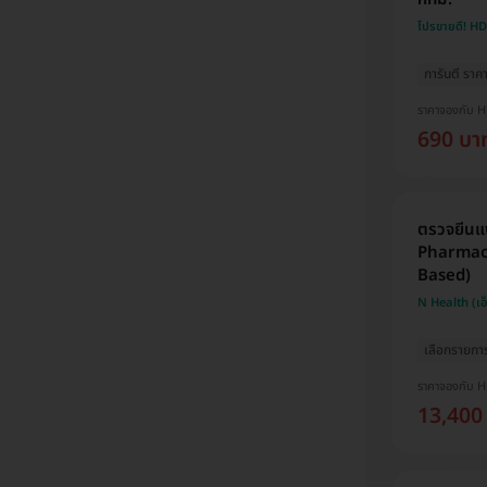
โปรขายดี! H
การันตี ราคาด
ราคาจองกับ 
690 บา
ตรวจยีนแพ
Pharmaco
Based)
N Health (เอ
เลือกรายกา
ราคาจองกับ 
13,400