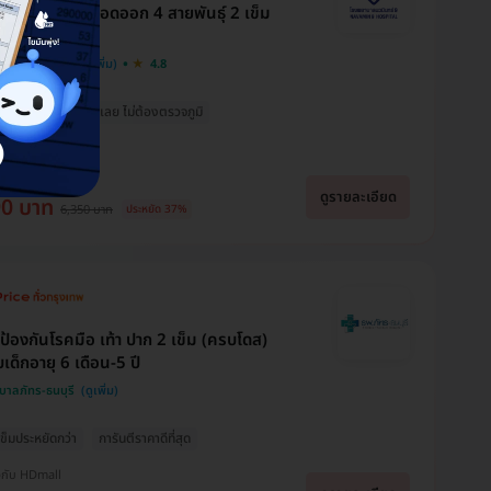
คซีนป้องกันไข้เลือดออก 4 สายพันธุ์ 2 เข็ม
ส (15-60 ปี)
Usara Buds
Thanradee Ja
Brr Bright
บาลนวมินทร์ 9
4.8
นแล้วก็ฉีดได้
ฉีดเลย ไม่ต้องตรวจภูมิ
จองแพ็คเกจ แก้ไขและเสริม
ขอบคุณแอดมินนะคะ
จมูกค่ะ เห็นเพจจากการเสิร์
บริการเเละเเนะนำเเพคเกจ
มกันอยู่ได้ 5+ ปี
ขอบคุณที่ตอบทุกคำถาม
ชกูเกิล และสอบถามแอดมิน
ได้ดีมากๆเลยค่ะ สามารถ
พอวันนี้ไปถึง รพ.จนท.ก็ให้
ให้คำตอบดีมาก ทำให้หาย
เซฟเงินกระเป๋าไปได้เยอะ
บริการที่ดีมากค่ะ แป๊บเดียว
งกับ HDmall
กังวลใจไปได้เปราะหนึ่ง ราคา
เลย อีกทั้งยังเเนะนำอื่นๆได้
เสร็จ กลับบ้านได้ ตอนถาม
ที่เราสามารถชำระได้โดยไม่ได้
อย่างดีเยี่ยมเลยค่ะ เเอดมิน
ดูรายละเอียด
90 บาท
แอดมินก็แอบเกรงใจเพราะ
6,350 บาท
ประหยัด 37%
เดือดร้อนมาก ถ้าได้ใช้
ตอบไว บริการดี ตอบเคลียร์
ถามเยอะมากกว่าจะตัดสินใจ
บริการแล้วจะแจ้งให้ทราบนะ
ดีค่ะ ใจบริการมากๆ
ได้ ขอบคุณนะคะ 🙏🙏🙏
คะ
นป้องกันโรคมือ เท้า ปาก 2 เข็ม (ครบโดส)
เด็กอายุ 6 เดือน-5 ปี
าลภัทร-ธนบุรี
 เข็มประหยัดกว่า
การันตีราคาดีที่สุด
งกับ HDmall