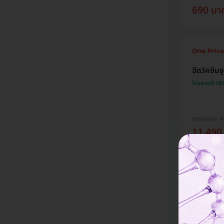
690 บา
ฉีดวัคซีน
โปรขายดี! H
ราคาจองกับ 
11,490