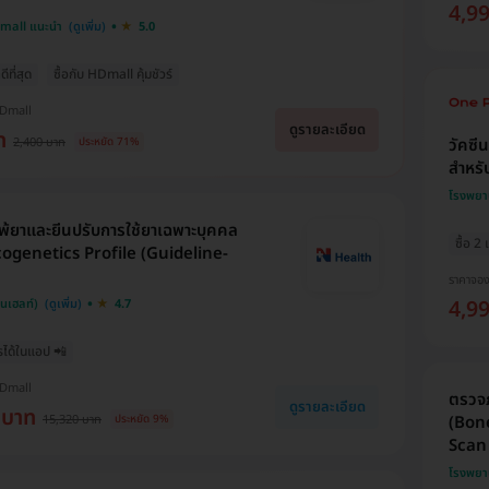
4,9
Dmall แนะนำ
5.0
ีที่สุด
ซื้อกับ HDmall คุ้มชัวร์
HDmall
ดูรายละเอียด
ท
2,400 บาท
วัคซี
ประหยัด 71%
สำหรับ
โรงพยา
้ยาและยีนปรับการใช้ยาเฉพาะบุคคล
ซื้อ 2
genetics Profile (Guideline-
ราคาจอ
4,9
็นเฮลท์)
4.7
รได้ในแอป 📲
HDmall
ตรวจภ
ดูรายละเอียด
 บาท
15,320 บาท
(Bone
ประหยัด 9%
Scan 
โรงพยา