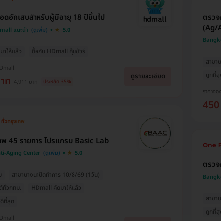
อดอักเสบสำหรับผู้มีอายุ 18 ปีขึ้นไป
ตรวจค
(Ag/
Dmall แนะนำ
5.0
Bangko
มาให้แล้ว
ซื้อกับ HDmall คุ้มชัวร์
สาขาบ
HDmall
ถูกที่ส
ดูรายละเอียด
บาท
4,911 บาท
ประหยัด 35%
ราคาจอ
450
าพ 45 รายการ โปรแกรม Basic Lab
ti-Aging Center
5.0
ตรวจค
ม
สาขาบางนาปิดทำการ 10/8/69 (1วัน)
Bangko
ด้ทั่วกทม.
HDmall คัดมาให้แล้ว
สาขาบ
ีที่สุด
ถูกที่ส
HDmall