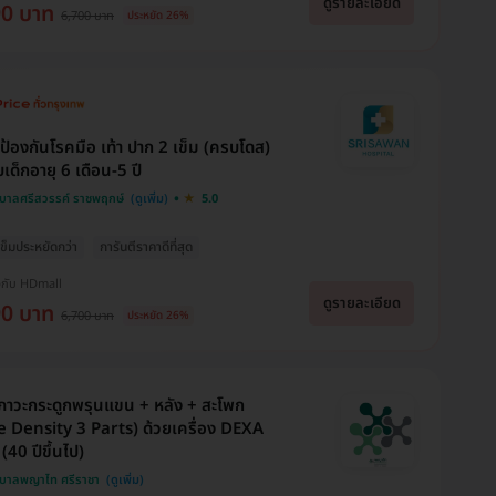
ดูรายละเอียด
90 บาท
6,700 บาท
ประหยัด 26%
นป้องกันโรคมือ เท้า ปาก 2 เข็ม (ครบโดส)
เด็กอายุ 6 เดือน-5 ปี
บาลศรีสวรรค์ ราชพฤกษ์
5.0
 เข็มประหยัดกว่า
การันตีราคาดีที่สุด
งกับ HDmall
ดูรายละเอียด
90 บาท
6,700 บาท
ประหยัด 26%
าวะกระดูกพรุนแขน + หลัง + สะโพก
 Density 3 Parts) ด้วยเครื่อง DEXA
(40 ปีขึ้นไป)
บาลพญาไท ศรีราชา