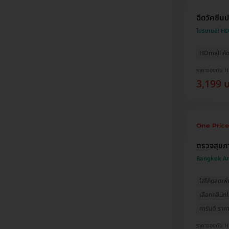
ฉีดวัคซีนป
โปรขายดี! H
HDmall คัด
ราคาจองกับ 
3,199 
ตรวจสุขภ
Bangkok An
ใส่โค้ดลดเพิ่
เลือกคลินิกไ
การันตี ราคาด
ราคาจองกับ 