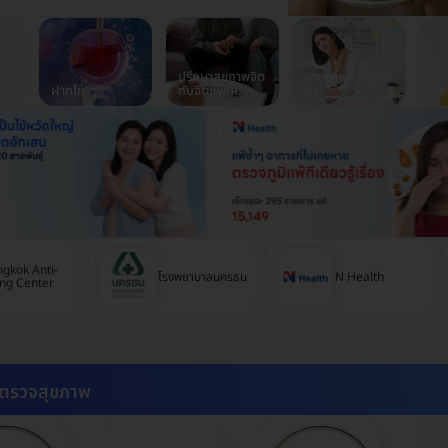
ปรึกษาสุขภาพจิต
กายภาพบำบัดทั้ง
ฝากไข่
กับจิตแพทย์
ตัว
วัค
gkok Anti-
โรงพยาบาลนครธน
N Health
ng Center
ตรวจสุขภาพ