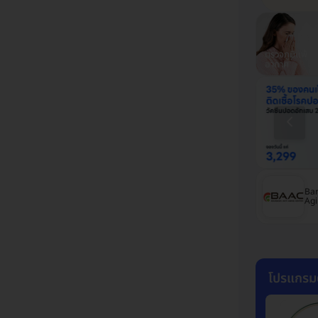
ตรวจสุขภาพ
ฉีดวัคซีนปอด
ตรวจสุขภาพ
ตรวจภูมิแพ้
รพ.พญาไท
อักเสบ
รพ.เปาโล
อากาศ
โรงพยาบาลเปาโล
โรงพยาบาลนวมินทร์
Ban
เกษตร
9
Agi
โปรแกรม