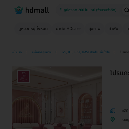
ดูหมวดหมู่ทั้งหมด
ผ่าตัด HDcare
สุขภาพ
ทำฟัน
ค
หน้าแรก
แพ็กเกจสุขภาพ
IVF, IUI, ICSI, IMSI ฝากไข่ แช่แข็งไข่
โปรแกร
โปรแกร
คลิน
ราชบุ