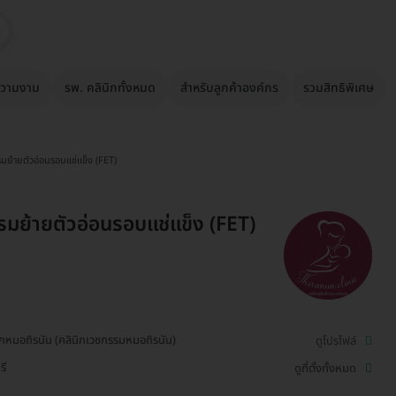
วามงาม
รพ. คลินิกทั้งหมด
สำหรับลูกค้าองค์กร
รวมสิทธิพิเศษ
มย้ายตัวอ่อนรอบแช่แข็ง (FET)
มย้ายตัวอ่อนรอบแช่แข็ง (FET)
ิกหมอถิรนัน (คลินิกเวชกรรมหมอถิรนัน)
ดูโปรไฟล์
รี
ดูที่ตั้งทั้งหมด