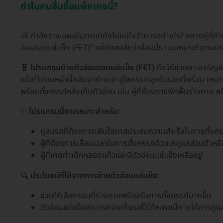
ทำไมคนอื่นซื้อแพ็กเกจนี้?
👶 กำลังวางแผนมีบุตรแต่ยังไม่แน่ใจว่าควรอย่างไร? หลายคู่ที่
อ่อนรอบแช่แข็ง (FET)” แต่ยังสงสัยว่าคืออะไร และเหมาะกับตนเอง
🧬
โปรแกรมย้ายตัวอ่อนรอบแช่แข็ง (FET)
คือวิธีช่วยการเจริญพั
แข็งไว้ก่อนหน้านี้กลับมาย้ายเข้าสู่โพรงมดลูกในรอบที่พร้อม เหมา
พร้อมตั้งครรภ์หลังเก็บตัวอ่อน เช่น ผู้ที่ต้องการพักฟื้นร่างกาย
✨
โปรแกรมนี้อาจเหมาะสำหรับ:
คู่สมรสที่ต้องการเพิ่มโอกาสประสบความสำเร็จในการตั้งคร
ผู้ที่ต้องการเลื่อนเวลาในการตั้งครรภ์ด้วยเหตุผลส่วนตัวหร
ผู้ที่เคยทำเด็กหลอดแก้วและมีตัวอ่อนแช่แข็งเหลืออยู่
🔍
ประโยชน์ที่ได้จากการย้ายตัวอ่อนแช่แข็ง:
ช่วยให้เลือกรอบที่ร่างกายพร้อมรับการตั้งครรภ์มากขึ้น
ตัวอ่อนแช่แข็งสามารถจัดเก็บรอไว้ได้หลายปีภายใต้การด