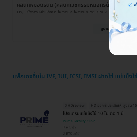
คลินิกหมอถิรนัน (คลินิกเวชกรรมหมอถิรนัน)
119, 19 โพธาราม-บ้านเลือก ต. โพธาราม อ. โพธาราม จ. ราชบุรี 70120
ดูรายละเอียด
แพ็กเกจอื่นใน IVF, IUI, ICSI, IMSI ฝากไข่ แช่แข็งไข
มี HDreview
HD ออกค่าประเมินให้! สูงสุด 1
โปรแกรมแช่แข็งไข่ 10 ใบ ต่อ 1 ปี
Prime Fertility Clinic
พญาไท
BTS อารีย์