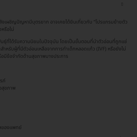
กำลังเผชิญปัญหามีบุตรยาก อาจเคยได้ยินเกี่ยวกับ “โปรแกรมย้ายตัว
หรือไม่
นธุ์ที่ได้รับความนิยมในปัจจุบัน โดยเป็นขั้นตอนที่นำตัวอ่อนที่ถูกแช่
ะสำหรับผู้ที่มีตัวอ่อนเหลือจากการทำเด็กหลอดแก้ว (IVF) หรือยังไม่
 หรือมีข้อจำกัดด้านสุขภาพบางประการ
รภ์
ือสุขภาพ
ูแลของแพทย์