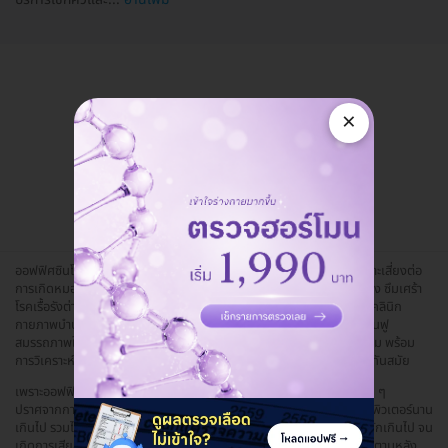
แอดมินพร้อมดูแลคุณทุกวันทางไลน์
×
คุยกับแอดมิน ฟรี!
ออฟฟิศซินโดรมภัยเงียบจากการทำงานที่ชาวออฟฟิศไม่ควรมองข้าม เพราะเสี่ยงต่อ
การเกิดหมอนรองกระดูกทับเส้นประสาท กระดูกสันหลังคด แขนขาอ่อนแรง ซึมเศร้า
โรคเรื้อรังต่าง ๆ และบางรายอาจเดินไม่ได้ ที่ Pinnacle Clinic (พินนาเคิลคลินิก
กายภาพบำบัด) มีทีมนักกายภาพบำบัดวิชาชีพที่มากประสบการณ์พร้อมฟื้นฟู
สมรรถภาพให้ร่างกายของคุณกลับมาแข็งแรงและใช้งานได้ตามปกติดังเดิม พร้อม
การวิเคราะห์ตรวจหาแนวทางการรักษาที่แม่นยำและตรงจุดด้วยอุปกรณ์ที่ทันสมัย
เพราะออฟฟิศซินโดรมเกิดขึ้นได้ทุกเมื่อ ซึ่งเกิดจากการนั่งทำงานในท่าเดิม ๆ
ปราศจากการขยับหรือปรับเปลี่ยนอิริยาบถ หรือนั่งทำงานผิดท่า จ้องคอมพิวเตอร์นาน
เกินไป รวมไปถึงการทำงานในสภาพแวดล้อมที่ไม่เอื้ออำนวย และทำงานหนักเกินไป จน
เกิดการเสียสมดุลของกล้ามเนื้อ รู้สึกปวดหัวคล้ายไมเกรน ปวดเมื่อยเกร็งตามหลัง