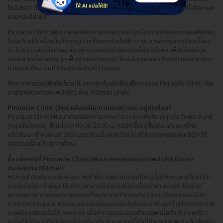
ไหล่ สะบัก ต้นคอ มีอาการเจ็บ ตึง และชาตามอวัยวะต่าง ๆ แขนขาอ่อนแรง นิ้วล็อก และ
นอนหลับไม่สนิท
Pinnacle Clinic (พินนาเคิลคลินิกกายภาพบำบัด) มุ่งเน้นการรักษาอาการออฟฟิศซิน
โดรม โดยใช้เครื่องดึงจัดกระดูก เครื่องกระตุ้นไฟฟ้า การนวดผ่อนคลายกล้ามเนื้อคอ
บ่า ใบหน้า และหนังศีรษะ ควบคู่กับการออกกำลังกายเพื่อการรักษา เพื่อปรับสมดุล
ของกล้ามเนื้อและกระดูก ฟื้นฟูระบบการหมุนเวียนเลือดและเส้นประสาท และลดอาการ
ปวดคอบ่าไหล่ รวมไปถึงอาการปวดหัว ไมเกรน
รักษาอาการออฟฟิศซินโดรมในราคาสุดคุ้มเมื่อซื้อแพ็กเกจของ Pinnacle Clinic (พิน
นาเคิลคลินิกกายภาพบำบัด) ผ่าน HDmall เท่านั้น
Pinnacle Clinic (พินนาเคิลคลินิกกายภาพบำบัด) อยู่ตรงไหน?
Pinnacle Clinic (พินนาเคิลคลินิกกายภาพบำบัด) เปิดให้บริการทุกวัน วันพุธ-จันทร์
(หยุดวันอังคาร) ตั้งแต่เวลา 09.00-20.00 น. คลินิกตั้งอยู่ฝั่งเดียวกับแมคโคร
แจ้งวัฒนะ ห่างออกมา 300 เมตร ก่อนขึ้นทางด่วน ใครที่ขับรถมาเองทางคลินิกมีที่
จอดรถพร้อมให้บริการด้ยนะ
ซื้อแพ็กเกจที่ Pinnacle Clinic (พินนาเคิลคลินิกกายภาพบำบัด) ในราคา
ประหยัดกับ HDmall
HDmall ศูนย์รวมบริการสุขภาพ ทำฟัน และความงามที่ใหญ่ที่สุดในประเทศไทยไว้จำ
มากในที่เดียว ทำให้ผู้ที่ใช้บริการสามารถเข้ามาเปรียบเทียบราคา สถานที่ ได้อย่าง
สะดวกสบาย หากคุณเจอแพ็กเกจที่สนใจ จาก Pinnacle Clinic (พินนาเคิลคลินิก
กายภาพบำบัด) สามารถจองแพ็กเกจผ่านแอดมินใจดีของเราได้เลยที่ @hdcoth ทาง
เราพร้อมบริการนัดให้ จองคิวให้ เมื่อทำการจองแล้วเสร็จสรรพ เมื่อถึงวัดนัดแค่โชว์
คูปองให้เจ้าหน้าที่คลินิกดูเพื่อรอรับบริการ นอกจากนี้ยังมีส่วนลดสุดพิเศษ ลุ้นสิทธิรับ