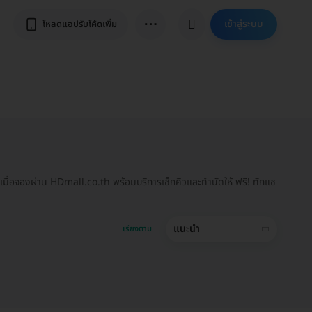
⋯
เข้าสู่ระบบ
โหลดแอปรับโค้ดเพิ่ม
มื่อจองผ่าน HDmall.co.th พร้อมบริการเช็กคิวและทำนัดให้ ฟรี! ทักแช
แนะนำ
เรียงตาม