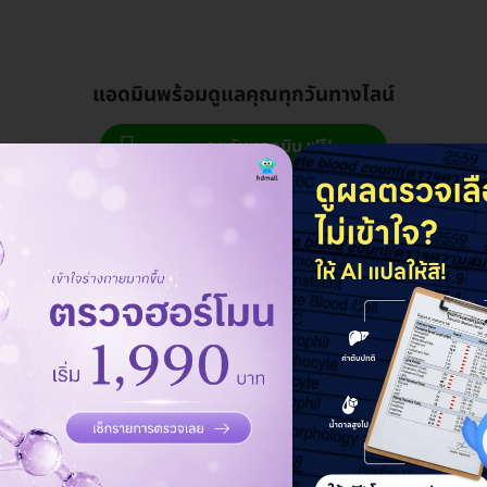
แอดมินพร้อมดูแลคุณทุกวันทางไลน์
คุยกับแอดมิน ฟรี!
สุขภาพ มากกว่าการรักษาตามอาการ
บริการจาก La Vie Detox & Wellness
เพียงอย่างเดียว เพื่อให้ผู้ใช้บริการได้รับ
Center มีให้เลือกหลากหลายตั้งแต่
สิ่งที่เหมาะสมและสอดคล้องกับความ
ต้นน้ำไปจนปลายน้ำ แม้จะไม่มีอาการใดๆ
ี
ต้องการของตนเอง นอกจากนี้ La Vie
ก็สามารถดูแลสุขภาพได้ด้วยแพ็กเกจ
H
Detox & Wellness Center ยังดูแลผู้
ต่างๆ ของเรา เพราะเราเข้าใจว่าความ
ใช้บริการด้วยความใส่ใจ และเทคโนโลยี
ต้องการของผู้ใช้บริการแตกต่างกัน
ย
การแพทย์ใหม่ๆ อยู่เสมอ โดย La Vie
ตัวอย่างแพ็กเกจจาก La Vie Detox &
ร
Detox & Wellness Center หวังว่าจะ
Wellness Center ที่สามารถจองคิวได้
เป็นส่วนหนึ่งในการช่วยให้ผู้ใช้บริการมี
ผ่าน HDmall.co.th เช่น
สุขภาพดียิ่งขึ้น
C
ตรวจปริมาณภูมิคุ้มกันต่อเชื้อ
บริการจาก La Vie Detox &
ไวรัส COVID-19