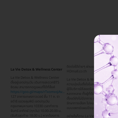
ติดต่อได้ง่ายๆ ผ่านแอดมินของ
La Vie Detox & Wellness Center
HDmall.co.th
La Vie Detox & Wellness Center
La Vie Detox & Wellness Center ม
ตั้งอยู่เขตปทุมวัน เดินทางสะดวกBTS
ความมุ่งมั่นตั้งใจในการดูแลสุขภาพของ
ชิดลม สามารถกดดูแผนที่ได้ที่ลิ้งค์
ผู้ใช้บริการให้สอดรับกับความต้องการที่
https://goo.gl/maps/rTxomxsJAv...
หลากหลาย ทั้งผู้ที่ต้องการตรวจร่างกา
127​ อาคาร​เกษร​ทาวเวอร์ ​ชั้น​ 11 ถ. รา​
ตั้งแต่ยังไม่มีอาการ ผู้ที่กำลังมองหากา
ชดำริ​ แขวง​ลุมพินี​ เขต​ปทุมวัน​
รักษาทางเลือก ไปจนถึงการรักษาตาม
กรุงเทพมหานคร 10330 เวลาทำการ
แบบแพทย์แผนปัจจุบัน
จันทร์-อาทิตย์ (ทุกวัน) 10.00​-20.00 น.
(รับคิวสุดท้าย 18.00 น.) หากต้องการ
อย่างไรก็ตาม La Vie Detox &