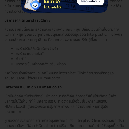
การศัลยกรรมต่างๆ ตอบโจทย์สาวยุคใหม่ที่ใส่ใจรูปร่างและความงาม ด้วยบรรยากาศ
ที่เป็นกันเอง ทันสมัย มีมาตรฐาน สะอาดถูกสุขอนามัย ทำให้ Interplast Clinic ได้รับ
ความไว้วางใจจากผู้ใช้บริการ ว่ามีการให้บริการดีเรื่อยมา
บริการจาก Interplast Clinic
ความนิยมที่มีต่อบริการความสวยความงาม มักจะหมุนเปลี่ยนเวียนผ่านไปตามกาล
เวลา ทำให้ผู้หญิงเกือบทุกคนหมั่นดูแลความสวยอยู่ตลอด Interplast Clinic จึงนำ
เสนอแพ็กเกจในราคาสุดพิเศษ ที่สมเหตุสมผล มามอบให้กับผู้ที่สนใจ เช่น
คอร์สปรับสีผิวรักแร้กระจ่างใส
คอร์สนวดสลายไขมัน
ทำ HIFU
นวดกระชับหน้าอกหลังเสริมหน้าอก
หากใครสนใจแพ็กเกจประเภทไหนของ Interplast Clinic ก็สามารถเลือกดูและ
สอบถามแอดมินได้ผ่าน HDmall.co.th
Interplast Clinic x HDmall.co.th
เมื่อมีผลิตภัณฑ์หรือบริการใหม่ๆ ออกมา สิ่งสำคัญคือการทำให้ผู้ใช้บริการเข้าถึง
บริการนั้นได้ง่าย ทำให้ Interplast Clinic ตัดสินใจร่วมเป็นพาร์ทเนอร์กับ
HDmall.co.th ศูนย์รวมบริการสุขภาพ ทำฟัน และความงามที่ใหญ่ที่สุดใน
ประเทศไทย
ผู้ใช้บริการจึงสามารถเข้ามาหาข้อมูลแพ็กเกจของ Interplast Clinic หรือคลินิกเสริม
ความงามอื่นๆ ได้ผ่าน HDmall.co.th เปรียบเทียบราคา ความคุ้มค่า มีข้อมูลเบื้องต้น